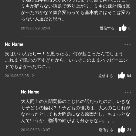
ミキが解らない話題で盛り上がり、ミキの疎外感は無
かったのかな？舞台変わっても基本的にはそこは変わ
らない人達だと思う。
2019/06/29 02:43
返信する
6
...
No Name
実はいい人たちー！と思ったら、何が起こったんでしょう…
これまで読むの辛すぎたから、いっそこのままハッピーエン
ドでもよかったのに…
2019/06/28 05:12
返信する
84
...
No Name
大人同士の人間関係のこじれの話だったのに、いきな
り子どもの怪我？！子どもの怪我は、大人のこじれが
なかったとしても大問題になる原因だし、ちょっとな
んていうか、物語の軸がよく分からない。。。
2019/06/28 13:07
返信する
31