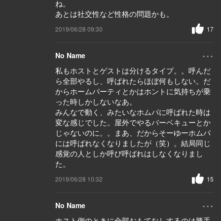
ね。
あとは社交性など性格の問題かも。
2019/06/28 09:30
17
...
No Name
私もホストとゲストは分けるタイプ。。呼んだ
ら全部やるし、呼ばれたらほぼ何もしない。だ
からホームパーティとかはホントに気持ちが乗
った時しかしないなあ。
みんなで動く、みたいなホムパに呼ばれた時は
変な感じでした。屋外でやるバーベキューとか
じゃないのに。。まあ、だからそーゆーホムパ
には呼ばれなくなりましたが（笑）。結局同じ
感覚の人としか呼び呼ばれはしなくなりまし
た。
2019/06/28 10:32
15
...
No Name
ホスト側のときに全部おもてなしするのは勝手