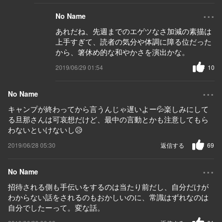
...
No Name
あれだね、先週までのエゲツなさ加減の素描は
上手すぎて、読者の気分や体調に障る位だった
から、箸休め的な和やかさを演出かな。
2019/06/29 01:54
10
...
No Name
キャンプが終わってから言うんじゃ遅いよー💦楽しみにして
る旦那さんは可哀想だけど、最中の言動とかも注意してもら
わないといけないし😥
2019/06/28 05:30
返信する
69
...
No Name
招待される側も手伝いをするのは当たり前だし、自分だけが
わからない話をされるのもおかしいのに、常識はずれなのは
自分でしたーって。変な話。