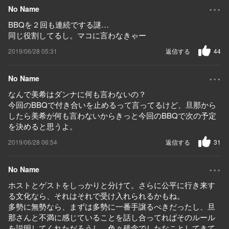
...
No Name
BBQを２回も連続でする謎…
同じ役割してるし。マコに言わなきゃー
2019/06/28 05:31
返信する
44
...
No Name
なんで美希はダンナに何も言わないの？
今回のBBQで付き合いを止めるって言ってるけど、旦那から
したら美希が何も言わないからきっと今回のBBQで次の予定
を決めると思うよ。
2019/06/28 06:54
返信する
31
...
No Name
ホストとゲストをしっかりと分けて。さらに公平に行き来す
る文化なら、それはそれで受け入れられるかもね。
多勢に無勢なら、まずは多勢に一番手譲るべきだったし、旦
那さんと不満に感じていることを話し合ってればそのルール
を説明してくれただろうし。色々残念でしたなことしてきて