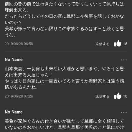
前回の皆の前では行きたくないって断りにくいって気持ちは
理解出来る。
だったらどうしてその日の夜に旦那に今後事を話しておかな
いのか？
美希が嫌って言わない限りこの家族ぐるみはずっと続くと思
うな。
2019/06/28 06:58
返信する
18
...
No Name
山本夫妻、一切何も出来ない人達かと思いきや、やろうと思
えば出来る人達じゃん！
やっぱり日向家には一目置いてると言うか海野家とは違う感
情があるんだね。
2019/06/28 07:26
返信する
16
...
No Name
美希が家族ぐるみの付き合いが嫌だって旦那に全く相談して
いないのもおかしいけど、旦那も旦那で美希のこと気にかけ