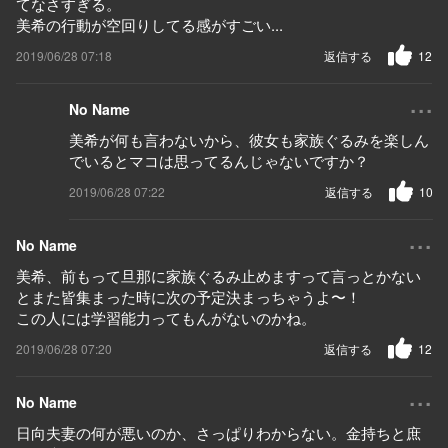
てなさすぎる。
美希の行動が空回りしてる感がすごい...
2019/06/28 07:18
返信する
12
...
No Name
美希が何も言わないから、彼女も家族ぐるみを楽しん
でいるとマコは思ってるんじゃないですか？
2019/06/28 07:22
返信する
10
...
No Name
美希、前もって旦那に家族ぐるみ止めますって言っとかない
とまた皆集まった時に次の予定決まっちゃうよ〜！
この人には学習能力ってもんがないのかね。
2019/06/28 07:20
返信する
12
...
No Name
日向夫妻の何が悪いのか、さっぱりわからない。金持ちと庶