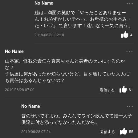
...
No Name
鮭は...満面の笑顔で「やったことありませー
ん！お恥ずかしいテヘっ。お母様のお手本み・
た・い♡」 て言います！迷いなく一気に言う。
2019/06/30 02:10
4
...
No Name
山本家、怪我の責任を真奈ちゃんと美希のせいにするのか
な？
子供達に何があったか知らないけど、目を離していた大人に
も責任はあるんじゃないの？
2019/06/28 07:00
返信する
61
...
No Name
皆のせいですよね。みんなてワイン飲んでて誰一人子
供達に付き添ってなかったんだから。
2019/06/28 07:24
返信する
55