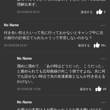
理解出来ず。
2019/06/29 02:41
返信する
5
...
No Name
付き合い控えたいって先に行っておかないとキャンプ中に次
の旅行の計画立てられちゃうって学習しないのかな？
2019/06/28 05:47
返信する
99+
...
No Name
溜めに溜めて、「あの時はどうだった、こうだった」
と責められても忘却曲線の向こう側ですよね。夫に何
でも話せない時点で夫の友達家族となんか付き合える
わけない。
2019/06/28 10:58
返信する
49
...
No Name
今週は山本家は人が変わったような振る舞いだけど、