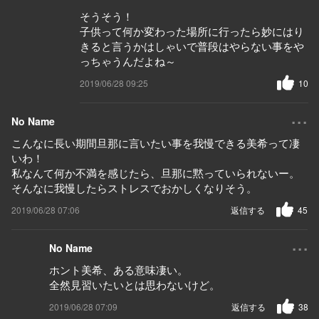
そうそう！
子供って何か変わった場所に行ったら妙にはり
きると言うかはしゃいで普段はやらない事をや
っちゃうんだよね～
2019/06/28 09:25
10
...
No Name
こんなに長い期間旦那に言いたい事を我慢できる美希って凄
いわ！
私なんて何か不満を感じたら、旦那に黙っていられないー。
そんなに我慢したらストレスでおかしくなりそう。
2019/06/28 07:06
返信する
45
...
No Name
ホント美希、ある意味凄い。
全然見習いたいとは思わないけど。
2019/06/28 07:09
返信する
38