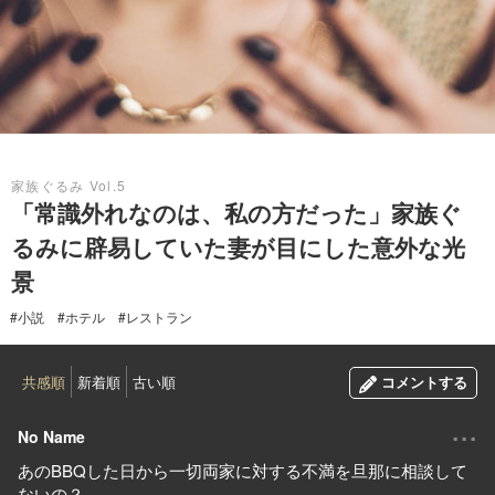
2019.06.28
家族ぐるみ Vol.5
「常識外れなのは、私の方だった」家族ぐ
るみに辟易していた妻が目にした意外な光
景
#小説
#ホテル
#レストラン
共感順
新着順
古い順
コメントする
...
No Name
あのBBQした日から一切両家に対する不満を旦那に相談して
ないの？