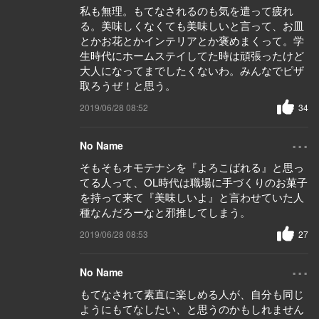
私も無理。もてなされるのも気を遣って疲れ
る。美味しくなくても美味しいと言って、お皿
とかお花とかインテリアとか褒めまくって。学
生時代にホームステイしてた時は頑張ったけど
大人になってまでしたくないわ。みんなでピザ
取ろうぜ！と思う。
2019/06/28 08:52
34
...
No Name
そもそもオモテナシを『よろこばれる』と思っ
てる人って、OL時代は職場に手づくりのお菓子
を持って来て『美味しいよ』と言わせていた人
種なんだろーなと邪推してしまう。
2019/06/28 08:53
27
...
No Name
もてなされて素直に楽しめる人が、自分も同じ
ようにもてなしたい、と思うのかもしれません