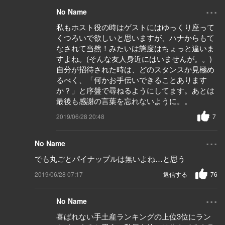
...
No Name
私もホスト役の時はゲストにはゆっくり座って
くつろいで欲しいと思いますが、ハナからもて
なされて当然！みたいは態度はちょっと違いま
すよね。(そんな友人身近にはいませんが。。)
自分が招待された時は、どのスタンスか見極め
るべく、「何かお手伝いできることあります
か？」と序盤で尋ねるようにしてます。あとは
最後も感謝の言葉を忘れないように。。
2019/06/28 20:48
7
...
No Name
でも丸ごとパイナップルは無いよね…と思う
2019/06/28 07:17
返信する
76
...
No Name
喜ばれない手土産ランキングの上位3位にラン