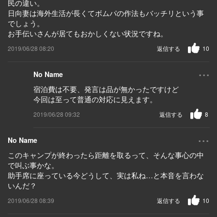
民の違い。
日向妻は海外生活が長くてボムパの作法もバッチリという事
でしょう。
お手伝いさんが居てもおかしくない状況ですね。
2019/06/28 08:20
返信する
10
...
No Name
宿泊費は不要、発言は品が無かったですけど
今回は至って普通の対応に見えます。
2019/06/28 09:32
返信する
8
...
No Name
このキャンプが終わったら距離を取るって、そんな事心の中
で叫ぶ事かな。
助手席に座っている今どうして、実は私ね…と本音を言わな
いんだ？
2019/06/28 08:39
返信する
10