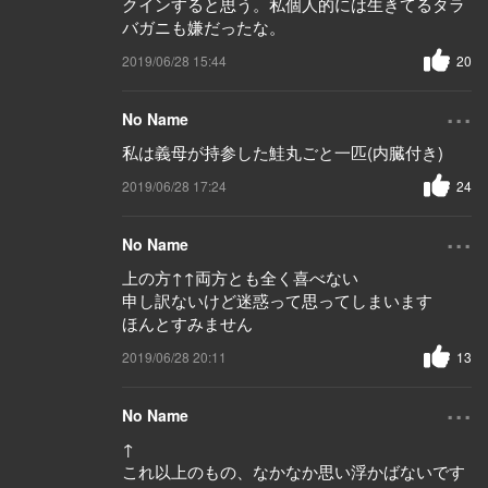
クインすると思う。私個人的には生きてるタラ
バガニも嫌だったな。
2019/06/28 15:44
20
...
No Name
私は義母が持参した鮭丸ごと一匹(内臓付き)
2019/06/28 17:24
24
...
No Name
上の方↑↑両方とも全く喜べない
申し訳ないけど迷惑って思ってしまいます
ほんとすみません
2019/06/28 20:11
13
...
No Name
↑
これ以上のもの、なかなか思い浮かばないです