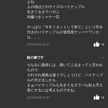
よね
人の頭ほどのサイズのパイナップル
生きてるタラバガニ
内臓つきシャケ一匹
やっぱり『今すぐカットして来て』という司令
付きのパイナップルが迷惑度ナンバーワンか
な。。。
2019/06/28 20:31
16
...
鮭の嫁です
ちなみに義母には、捌いてふるまってと言われ
たので
それぞれ感覚は違うでしょうけど、パイナップ
ルの方がましかも。
まぁパイナップルも生きてるタラバも鮭も手土
産にするには考えものですね。
2019/06/28 21:27
16