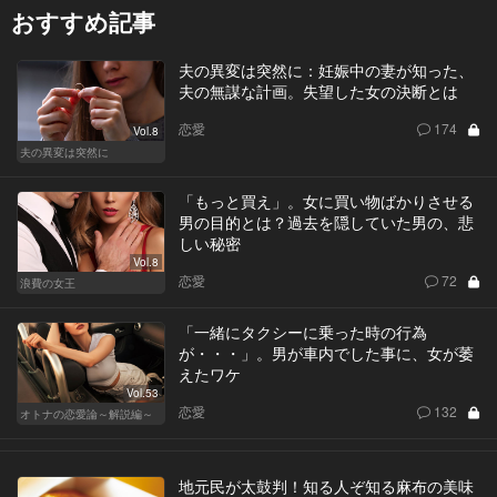
おすすめ記事
夫の異変は突然に：妊娠中の妻が知った、
夫の無謀な計画。失望した女の決断とは
恋愛
174
Vol.8
夫の異変は突然に
「もっと買え」。女に買い物ばかりさせる
男の目的とは？過去を隠していた男の、悲
しい秘密
Vol.8
恋愛
72
浪費の女王
「一緒にタクシーに乗った時の行為
が・・・」。男が車内でした事に、女が萎
えたワケ
Vol.53
恋愛
132
オトナの恋愛論～解説編～
地元民が太鼓判！知る人ぞ知る麻布の美味