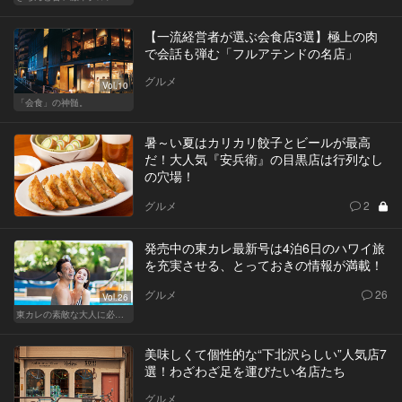
【一流経営者が選ぶ会食店3選】極上の肉
で会話も弾む「フルアテンドの名店」
グルメ
Vol.10
「会食」の神髄。
暑～い夏はカリカリ餃子とビールが最高
だ！大人気『安兵衛』の目黒店は行列なし
の穴場！
グルメ
2
発売中の東カレ最新号は4泊6日のハワイ旅
を充実させる、とっておきの情報が満載！
グルメ
26
Vol.26
東カレの素敵な大人に必要なこと
美味しくて個性的な“下北沢らしい”人気店7
選！わざわざ足を運びたい名店たち
グルメ