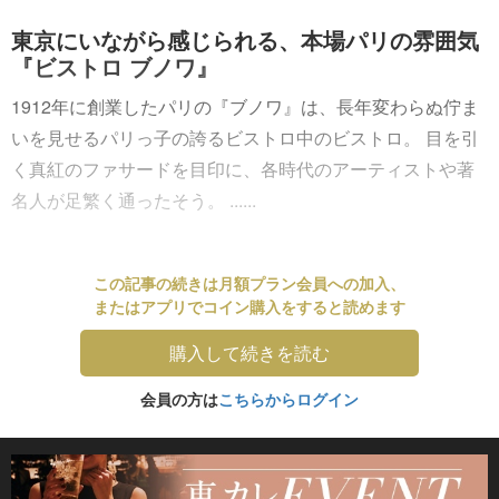
東京にいながら感じられる、本場パリの雰囲気
『ビストロ ブノワ』
1912年に創業したパリの『ブノワ』は、長年変わらぬ佇ま
いを見せるパリっ子の誇るビストロ中のビストロ。 目を引
く真紅のファサードを目印に、各時代のアーティストや著
名人が足繁く通ったそう。 ......
この記事の続きは月額プラン会員への加入、
またはアプリでコイン購入をすると読めます
購入して続きを読む
会員の方は
こちらからログイン