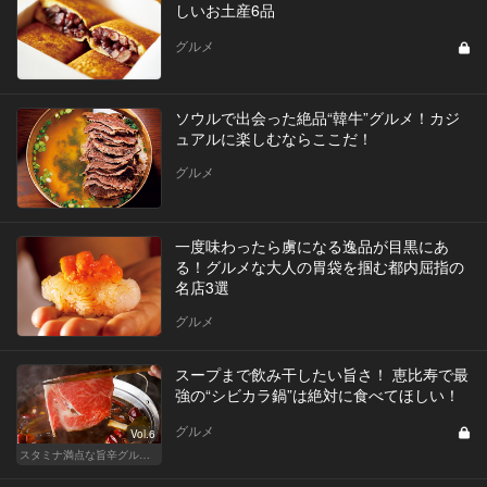
しいお土産6品
グルメ
ソウルで出会った絶品“韓牛”グルメ！カジ
ュアルに楽しむならここだ！
グルメ
一度味わったら虜になる逸品が目黒にあ
る！グルメな大人の胃袋を掴む都内屈指の
名店3選
グルメ
スープまで飲み干したい旨さ！ 恵比寿で最
強の“シビカラ鍋”は絶対に食べてほしい！
グルメ
Vol.6
スタミナ満点な旨辛グルメが旨い！東京の人気店へ