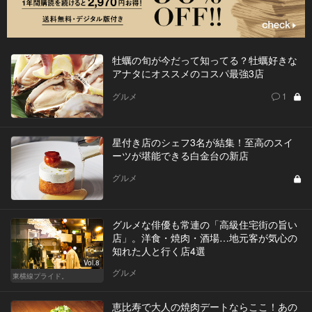
牡蠣の旬が今だって知ってる？牡蠣好きな
アナタにオススメのコスパ最強3店
グルメ
1
星付き店のシェフ3名が結集！至高のスイ
ーツが堪能できる白金台の新店
グルメ
グルメな俳優も常連の「高級住宅街の旨い
店」。洋食・焼肉・酒場…地元客が気心の
知れた人と行く店4選
Vol.8
グルメ
東横線プライド。
恵比寿で大人の焼肉デートならここ！あの