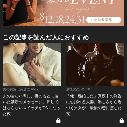
この記事を読んだ人におすすめ
夫の異変は突然に Vol.9
最後の恋 Vol.10
夫の居ない隙に、妻のもとに届
「俺…離婚した」真夜中の報告
いた禁断のメッセージ。押して
に心揺れる人妻。淋しさから近
はならないスイッチがONになっ
づく男女が、最後の恋に堕ちた
た夜
夜