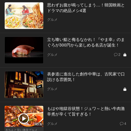
思わずお腹が鳴ってしまう…！韓国映画と
ドラマの絶品メシ4選
グルメ
立ち喰い鮨と侮るなかれ！『やま幸』のま
ぐろが300円から楽しめる名店が誕生！
グルメ
2
表参道に進出した創作中華は、古民家で口
説ける雰囲気！
グルメ
もはや地獄谷状態！ジュワ～と熱い牛肉激
辛煮が辛くて旨すぎる！
グルメ
4
Vol.8
きちんと旨い激辛グルメ