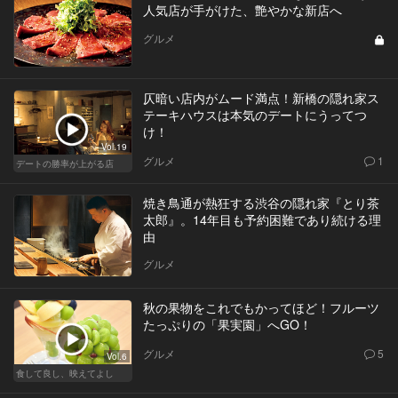
人気店が手がけた、艶やかな新店へ
グルメ
仄暗い店内がムード満点！新橋の隠れ家ス
テーキハウスは本気のデートにうってつ
け！
Vol.19
グルメ
1
デートの勝率が上がる店
焼き鳥通が熱狂する渋谷の隠れ家『とり茶
太郎』。14年目も予約困難であり続ける理
由
グルメ
秋の果物をこれでもかってほど！フルーツ
たっぷりの「果実園」へGO！
グルメ
5
Vol.6
食して良し、映えてよし