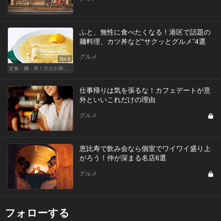
ふと、無性に食べたくなる！港区で話題の
麺料理、カツ丼など“サクッとグルメ”4選
グルメ
Vol.6
定食・麺・丼！大人が満足できるサクッとグルメ
仕事帰りは気を張るな！カフェデートが意
外といいこれだけの理由
グルメ
恵比寿で飲み会なら個室でワイワイ盛り上
がろう！仲が深まる名店6選
グルメ
フォローする