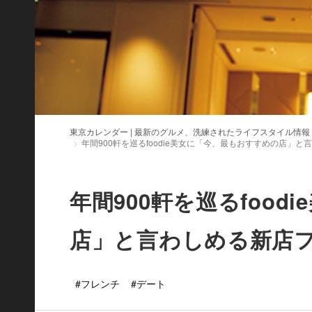
東京カレンダー | 最新のグルメ、洗練されたライフスタイル情報
年間900軒を巡るfoodie美女に「今、最もおすすめの店」
年間900軒を巡るfoo
店」と言わしめる新店
#フレンチ
#デート