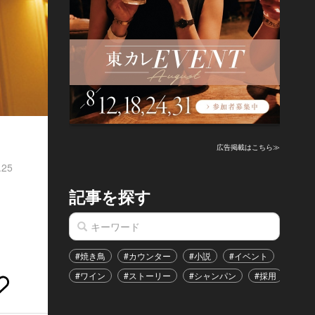
広告掲載はこちら≫
.25
記事を探す
#焼き鳥
#カウンター
#小説
#イベント
#港区
#ワイン
#ストーリー
#シャンパン
#採用
#恋