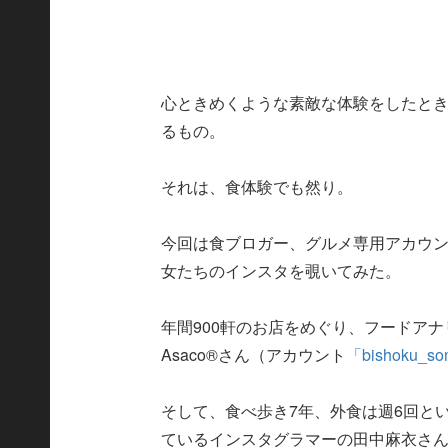
心ときめくような素敵な体験をしたとき
るもの。
それは、食体験でも然り。
今回は食ブロガー、グルメ専用アカウ
女たちのインスタを覗いてみた。
年間900軒のお店をめぐり、フードア
Asaco®さん（アカウント
「bishoku_so
そして、食べ歩き7年、外食は週6回と
ているインスタグラマーの田中麻衣さ