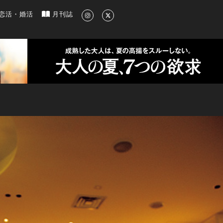
新のグルメ、洗練されたライフスタイル情報
恋活・婚活
月刊誌