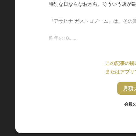
特別な日ならなおさら、そういう店が
『アサヒナ ガストロノーム』は、その
昨年の10......
この記事の続
またはアプリ
月額
会員