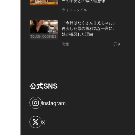
ーの不安と20歳の理想像
ライフスタイル
「今日はたくさん甘えちゃお」
再会した母の無邪気な一言に、
Vol.73
娘が激怒した理由
TOUGH COOKIES
恋愛
9
公式SNS
Instagram
X