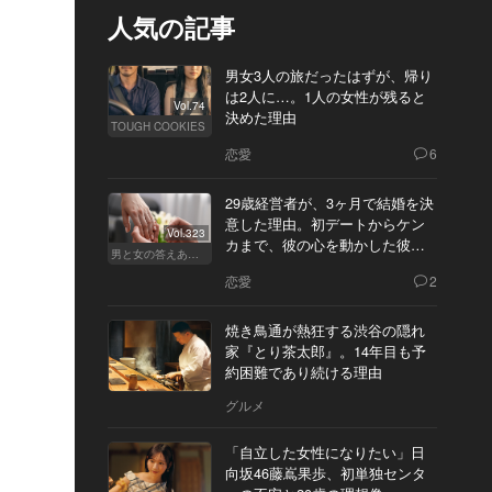
人気の記事
男女3人の旅だったはずが、帰り
は2人に…。1人の女性が残ると
Vol.74
決めた理由
TOUGH COOKIES
恋愛
6
29歳経営者が、3ヶ月で結婚を決
意した理由。初デートからケン
Vol.323
カまで、彼の心を動かした彼女
男と女の答えあわせ【Q】
の態度とは
恋愛
2
焼き鳥通が熱狂する渋谷の隠れ
家『とり茶太郎』。14年目も予
約困難であり続ける理由
グルメ
「自立した女性になりたい」日
向坂46藤嶌果歩、初単独センタ