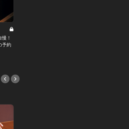
横浜デ
サヨナラH Vol.6
ーへ！
自慢！
美人妻の黒歴史。有名“ママ”インス
テルで
の予約
タグラマーとして聖母のように微笑
#BAR
む女の、SNS炎上覚悟の過去
#小説