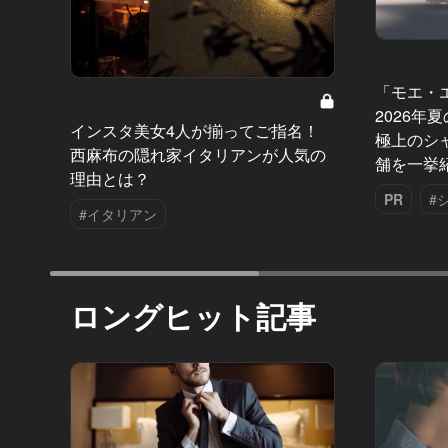
「モエ・
2026年
インスタ美女4人が揃ってご指名！
極上のシ
西麻布の隠れ家イタリアンが人気の
舗を一挙
理由とは？
PR
#
#イタリアン
ロングヒット記事