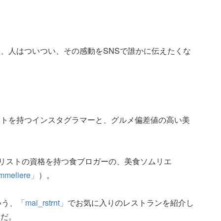
、人はついつい、その感動をSNSで誰かに伝えたくな
ントを持つインスタグラマーと、グルメ偏差値の高い美
ナリストの資格を持つ食ブロガーの、美食ソムリエ
mmeliere」
）。
いう、
「mai_rstrnt」
でお気に入りのレストランを紹介し
んだ。