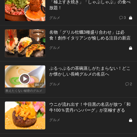
「極上すき焼き」「しゃぶしゃぶ」の食べ
放題！
グルメ
3
名物「グリル牡蠣3種盛り合わせ」は必
食！創作イタリアンが愉しめる注目の新店
グルメ
ぷるっぷるの茶碗蒸しがたまらない！どこ
か懐かしい長崎グルメの名店へ
グルメ
2
Vol.12
教えたくない秘密のグルメ
ウニが流れ出す！中目黒の名店が放つ「和
牛100％雲丹ハンバーグ」が至極すぎる
グルメ