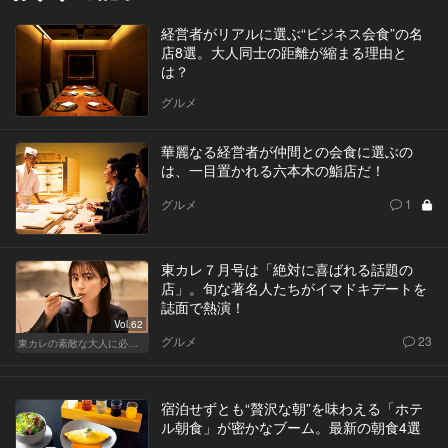
経営者がリアルに選ぶ“ビジネス会食”の名
店8選。大人同士の距離が縮まる理由と
は？
グルメ
華麗なる経営者が仲間との会食に選ぶの
は、一目置かれる六本木の鮨店だ！
グルメ
1
東カレ７月号は「絶対に喜ばれる話題の
店」。旬な著名人たちがイマドキデートを
誌面で熱演！
Vol.62
グルメ
23
東カレの素敵な大人に必要なこと
宿泊せずとも“贅沢な朝”を味わえる「ホテ
ル朝食」が密かなブーム。最新の朝食4選