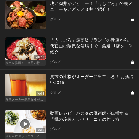
凄い肉丼がデビュー！『うしごろ』の裏メ
ニューをどどんと３丼ご紹介！
グルメ
「うしごろ」最高級ブランドの新店から、
代官山の陽気な酒場まで！厳選11店を一挙
紹介
Vol.59
グルメ
東カレ推薦！ 今月の行くべき店
貴方の性格がオーダーに出ている！ お酒占
い2015
グルメ
Vol.3
洋酒メーカー勤務女性が語る、酒と女と男
動画レシピ！パスタの魔術師が伝授する
「桃の冷製カッペリーニ」の作り方
グルメ
Vol.2
明らかに違うパスタ・イタリアン