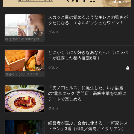
スカッと目の覚めるようなキレと力強さが
クセになる、エネルギッシュなワイン！
グルメ
Vol.10
柳 忠之のこの12本におまかせ
とにかくうにが好きなあなたへ！うにラバ
ーが狂喜した都内厳選8店！
グルメ
Vol.4
究極のうにグルメリスティクル
「虎ノ門ヒルズ」に誕生した、いま話題
の“北京ダック”専門店！高級中華を気軽に
デートで楽しめる
グルメ
経営者が選ぶ、会食に使える「一軒家レス
トラン」3選（和食／焼肉／イタリアン）