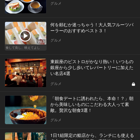
グルメ
何を頼むか迷っちゃう！大人気フルーツパ
ーラーのおすすめベスト３！
グルメ
Vol.3
食して良し、映えてよし
東銀座のビストロがかなり熱い！いつもの
銀座から少し歩いてレパートリーに加えた
い名店4選
グルメ
「朝食デートに誘われたら、本命！？」朝
から美味しいものにこだわる大人って素
敵。贅沢な朝食3選！
グルメ
1日1組限定の鮨店から、ランチにも使える