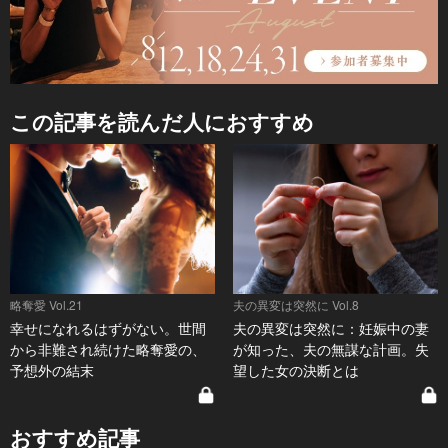
この記事を読んだ人におすすめ
略奪愛 Vol.21
夫の異変は突然に Vol.8
幸せになれるはずがない。世間
夫の異変は突然に：妊娠中の妻
から非難され続けた略奪愛の、
が知った、夫の無謀な計画。失
予想外の結末
望した女の決断とは
おすすめ記事