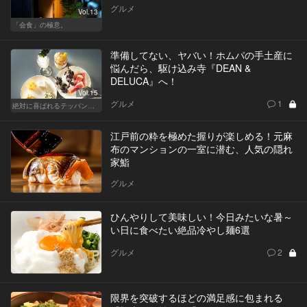
グルメ
Vol.13
「会食」の極意。
準備してない、ヤバい！ホムパの手土産に
悩んだら、駆け込み寺『DEAN &
DELUCA』へ！
Vol.15
グルメ
1
絶対に喜ばれるテッパン手土産
江戸前の粋を極めた握りが楽しめる！元麻
布のマンションの一室に潜む、人気の隠れ
家鮨
グルメ
ひんやりして美味しい！今日みたいな暑～
い日に食べたい絶品冷やし麺6選
グルメ
2
限界を突破するほどの満足感に包まれる