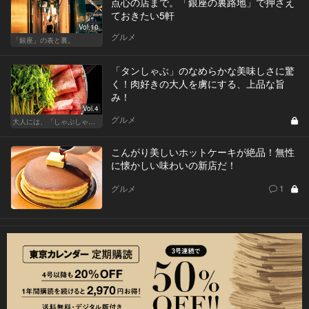
点心の店まで。「銀座の裏路地」で押さえ
ておきたい5軒
Vol.10
グルメ
「銀座」の表と裏。
「タンしゃぶ」のなめらかな美味しさに驚
く！肉好きの大人を虜にする、上品な旨
み！
Vol.4
グルメ
大人には、「しゃぶしゃぶ」が最近ちょうどいい
こんがり美しいホットケーキが絶品！無性
に懐かしい味わいの新店だ！
グルメ
1