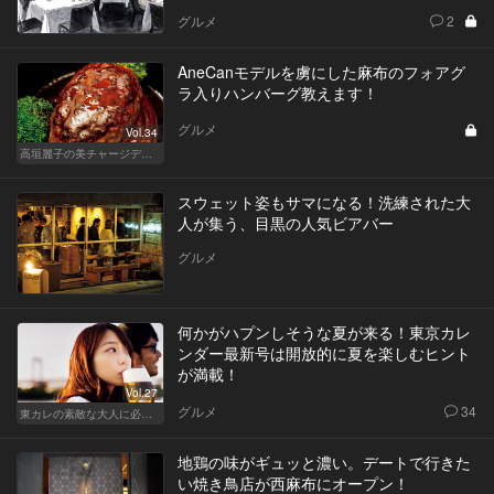
グルメ
2
AneCanモデルを虜にした麻布のフォアグ
ラ入りハンバーグ教えます！
グルメ
Vol.34
高垣麗子の美チャージディナー
スウェット姿もサマになる！洗練された大
人が集う、目黒の人気ビアバー
グルメ
何かがハプンしそうな夏が来る！東京カレ
ンダー最新号は開放的に夏を楽しむヒント
が満載！
Vol.27
グルメ
34
東カレの素敵な大人に必要なこと
地鶏の味がギュッと濃い。デートで行きた
い焼き鳥店が西麻布にオープン！