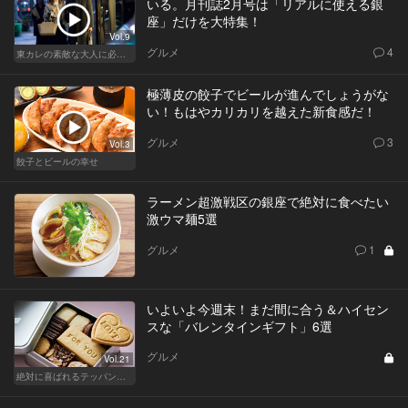
いる。月刊誌2月号は「リアルに使える銀
座」だけを大特集！
Vol.9
グルメ
4
東カレの素敵な大人に必要なこと
極薄皮の餃子でビールが進んでしょうがな
い！もはやカリカリを越えた新食感だ！
グルメ
3
Vol.3
餃子とビールの幸せ
ラーメン超激戦区の銀座で絶対に食べたい
激ウマ麺5選
グルメ
1
いよいよ今週末！まだ間に合う＆ハイセン
スな「バレンタインギフト」6選
グルメ
Vol.21
絶対に喜ばれるテッパン手土産