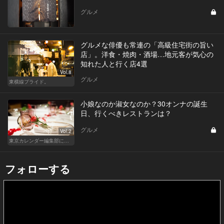
グルメ
グルメな俳優も常連の「高級住宅街の旨い
店」。洋食・焼肉・酒場…地元客が気心の
知れた人と行く店4選
Vol.8
グルメ
東横線プライド。
小娘なのか淑女なのか？30オンナの誕生
日、行くべきレストランは？
グルメ
Vol.2
東京カレンダー編集部による、恋のレストラン道場
フォローする