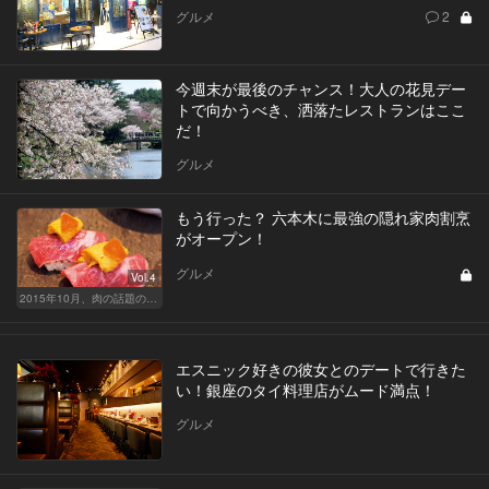
グルメ
2
今週末が最後のチャンス！大人の花見デー
トで向かうべき、洒落たレストランはここ
だ！
グルメ
もう行った？ 六本木に最強の隠れ家肉割烹
がオープン！
グルメ
Vol.4
2015年10月、肉の話題の新店を5日間連続連載でお届け！
エスニック好きの彼女とのデートで行きた
い！銀座のタイ料理店がムード満点！
グルメ