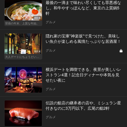
最後の一滴まで味わい尽くしても罪悪感な
し。和牛やすっぽんなど、東京の上質鍋5
軒
Vol.6
グルメ
背徳の年末、上質な年始。
隠れ家の宝庫"神楽坂"で見つけた、美味し
い魚介が楽しめる風情たっぷりな居酒屋！
グルメ
Vol.4
大人デートにちょうどいい、神楽坂でしっぽり和食
横浜デートを満喫できる、夜景が美しいレ
ストラン4選！記念日ディナーや本気を見
せたい夜に
グルメ
伝説の鮨店の継承者の店や、ミシュラン星
付きなのに3万円以下。広尾の鮨2軒
グルメ