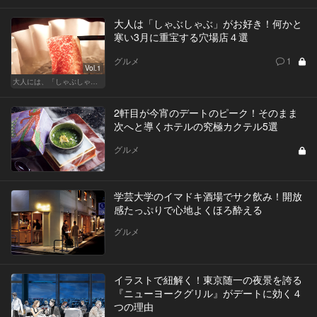
大人は「しゃぶしゃぶ」がお好き！何かと
寒い3月に重宝する穴場店４選
グルメ
1
Vol.1
大人には、「しゃぶしゃぶ」が最近ちょうどいい
2軒目が今宵のデートのピーク！そのまま
次へと導くホテルの究極カクテル5選
グルメ
学芸大学のイマドキ酒場でサク飲み！開放
感たっぷりで心地よくほろ酔える
グルメ
イラストで紐解く！東京随一の夜景を誇る
『ニューヨークグリル』がデートに効く４
つの理由