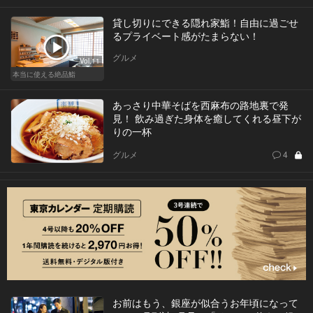
貸し切りにできる隠れ家鮨！自由に過ごせ
るプライベート感がたまらない！
グルメ
Vol.11
本当に使える絶品鮨
あっさり中華そばを西麻布の路地裏で発
見！ 飲み過ぎた身体を癒してくれる昼下が
りの一杯
グルメ
4
お前はもう、銀座が似合うお年頃になって