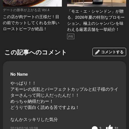
デートの勝率が上がる店 Vol.4
「モエ・エ・シャンドン」が贈
この店が肉デートの王様だ！目
る、2026年夏の特別なプロモー
の前でカットしてくれる分厚い
ション。極上のシャンパンを味
ローストビーフが絶品！
わえる厳選店舗を一挙紹介！
PR
この記事へのコメント
コメントする
No Name
やっぱり！！
アモーレの反乱とパーフェクトカップルと紅子様のライ
ターさんって同じ人だったんだ！！
めっちゃ納得だわー！
どうりで面白く読める筈ですよね！
なんかスッキリした気分
2019/02/16 10:08
3
31