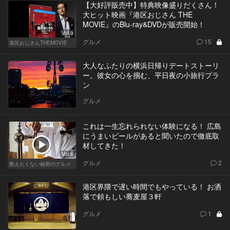
【大好評販売中】特典映像盛りだくさん！
大ヒット映画『港区おじさん THE
MOVIE』のBlu-ray&DVDが販売開始！
Vol.9
グルメ
15
港区おじさんTHEMOVIE
大人なふたりの横浜日帰りデートストーリ
ー。彼女の心を掴む、平日夜の小旅行プラ
ン
グルメ
これは一生忘れられない体験になる！ 広島
にうまいビールがあると聞いたので徹底取
材してきた！
Vol.6
グルメ
2
教えたくない秘密のグルメ
港区界隈で遅い時間でもやっている！ お洒
落で頼もしい蕎麦屋３軒
グルメ
1