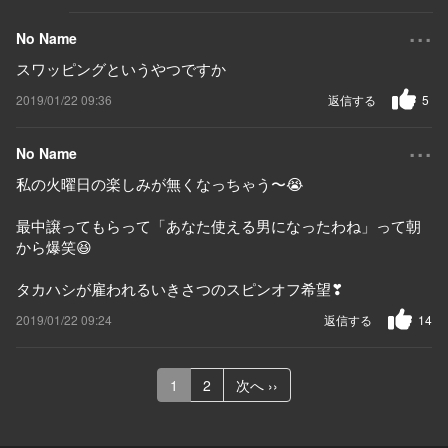
...
No Name
スワッピングというやつですか
2019/01/22 09:36
返信する
5
...
No Name
私の火曜日の楽しみが無くなっちゃう〜😭
最中譲ってもらって「あなた使える男になったわね」って朝
から爆笑😆
タカハシが雇われるいきさつのスピンオフ希望❣
2019/01/22 09:24
返信する
14
1
2
次へ ››