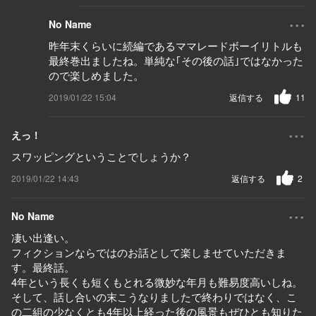
...
No Name
昨年末くらいに続編であるママレードボーイリトルも
最終巻出ましたね。単純な｢その後の話｣ではなかった
ので楽しめました。
2019/01/22 15:04
返信する
11
...
えっ！
スワッピングということでしょうか？
2019/01/22 14:43
返信する
2
...
No Name
凄い出逢い。
フィクションならではのお話として楽しませていただきま
す。最終話。
4年という長くも短くもとれる微妙な年月も難易度高いしね。
そして、話し合いの末こうなりましたで終わりではなく、こ
の二組の少なくとも4年以上経った後の風景もぜひとも知りた