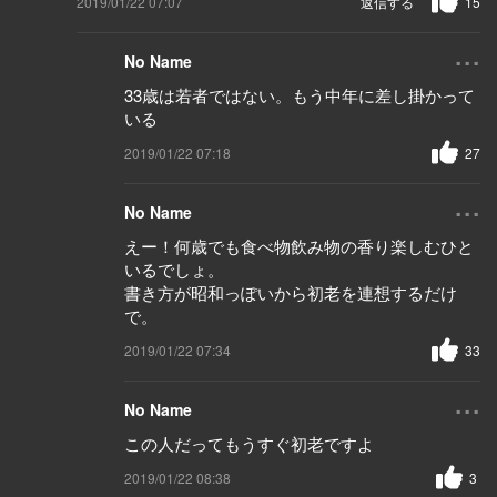
2019/01/22 07:07
返信する
15
...
No Name
33歳は若者ではない。もう中年に差し掛かって
いる
2019/01/22 07:18
27
...
No Name
えー！何歳でも食べ物飲み物の香り楽しむひと
いるでしょ。
書き方が昭和っぽいから初老を連想するだけ
で。
2019/01/22 07:34
33
...
No Name
この人だってもうすぐ初老ですよ
2019/01/22 08:38
3