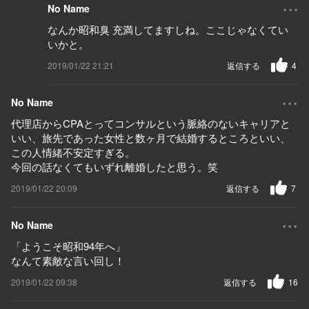
...
No Name
なんか昭和臭 充満してますしね。ここじゃなくてい
いかと。
2019/01/22 21:21
返信する
4
...
No Name
代理店からCPAとってコンサルという脈絡のないキャリアと
いい、旅先であった女性と数ヶ月で結婚するところといい、
この人情緒不安定すぎる。
今回の話なくてもいずれ離婚したと思う。笑
2019/01/22 20:09
返信する
7
...
No Name
「ようこそ昭和94年へ」
なんて素敵な言い回し！
2019/01/22 09:38
返信する
16