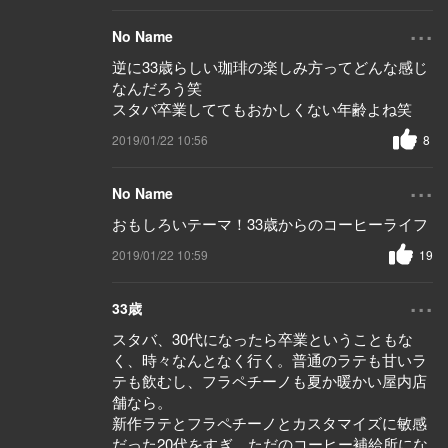
...
No Name
逆に33歳らしい珈琲の楽しみ方ってどんな感じ
なんだろう笑
スタバ卒業しててもおかしくない年齢よね笑
2019/01/22 10:56
8
...
No Name
おもしろいテーマ！33歳からのコーヒーライフ
2019/01/22 10:59
19
...
33歳
スタバ、30代になったら卒業ということもな
く、時々なんとなく行く。普通のラテも甘いラ
テも飲むし、フラペチーノも夏か暖かい屋内店
舗なら。
新作ラテとフラペチーノとカスタマイズに敏感
だった20代をすぎ、ただのコーヒー補給所にな