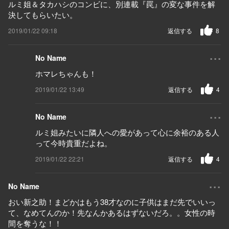
ルミ姐＆タカハシのコンビに、別連載『罠』の変な事件を解
決してもらいたい。
2019/01/22 09:18
返信する
8
...
No Name
ホマレちゃんも！
2019/01/22 13:49
返信する
4
...
No Name
ルミ姐みたいに隣人への愛があって心に余裕のある人
って今時貴重だよね。
2019/01/22 22:21
返信する
4
...
No Name
おい新之助！まどかはもう38才なのに子供はまだ先でいいっ
て、なめてんのか！先なんかあるはずないだろ。。女性の時
間を奪うな！！