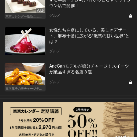
ウン店で開催！
Vol.9
グルメ
東京カレンダー最新ニュース
女性たちを虜にしている、美しきデザー
ト。麻布十番に広がる“魅惑の甘い世界”と
は？
グルメ
AneCanモデルが糖分チャージ！スイーツ
が絶品すぎる名店３選
グルメ
Vol.35
高垣麗子の美チャージディナー