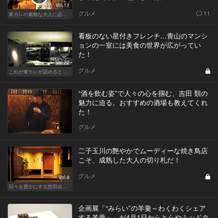
Vol.11
グルメ
11
東カレの素敵な大人に必要なこと
看板のない星付きフレンチ…青山のマンシ
ョンの一室には美食の世界が広がってい
た！
Vol.22
グルメ
これが東カレが認めるとっておきの隠れ家
“酒を飲む姿”で人々の心を掴む、吉田 類の
魅力に迫る。おすすめの酒場も教えてくれ
た！
グルメ
二子玉川の艶やかでムーディーな焼き鳥店
こそ、成熟した大人の切り札だ！
グルメ
Vol.9
日々を豊かにする世田谷の話題店
企画展「“みらい”の羊羹～わくわくシェア
する羊羹～」が4月1日からとらやミッドタ