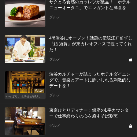
サクとろ食感のカツレツが絶品！「ホテル
ニューオータニ」でエレガントな洋食を
グルメ
4/8渋谷にオープン！話題の伝統江戸前ずし
『鮨 須賀』が東カレオフィスで握ってくれ
た！
グルメ
渋谷カルチャーが詰まったホテルダイニン
グで、音楽とアートに酔いしれる刺激的な
デートを！
Vol.24
グルメ
やっぱり、ホテルが好き。
東京ひとりディナー：銀座のL字カウンタ
ーで仕事終わりの心を癒すそば割烹
グルメ