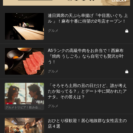
連日満席の天ぷら串揚げ『中目黒いぐち 上
ル 』！麻布十番に待望の2号店オープン！
グルメ
A5ランクの高級牛肉をお弁当で！西麻布
『焼肉 うしごろ』なら自宅でも贅沢が叶
う！
グルメ
「そろそろ土用の丑の日だけど、誰が考え
たか知ってる？」とデート中に聞かれたア
ナタ。その答えは？
Vol.8
グルメ
グルメトリビア！飲み会やデートで会話のネタになるQ＆A
おひとり様歓迎！居心地抜群な女性店主の
店４選