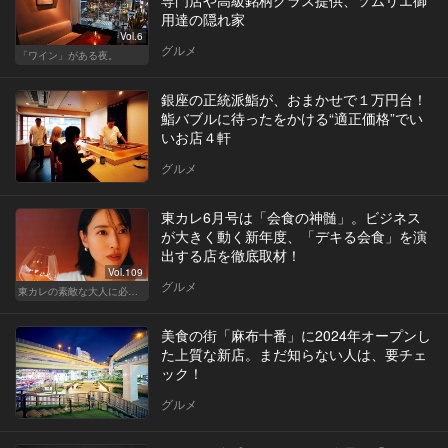
用達の隠れ家
Vol.6
グルメ
「ワイン」がある夜。
銀座の正統派鮨が、おまかせで１万円台！
鮨バブルに待ったをかける“適正価格”でい
いお店４軒
グルメ
東カレ6月号は「会食の神髄」。ビジネス
が大きく動く新年度、「デキる会食」を演
出する店を徹底取材！
Vol.109
グルメ
東カレの素敵な大人に必要なこと
美食の街「麻布十番」に2024年オープンし
た上質な新店。まだ知らない人は、要チェ
ック！
グルメ