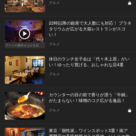
グルメ
22時以降の銀座で大人数にも対応！ プラネ
タリウムが広がる大箱レストランがスゴ
い！
Vol.9
グルメ
デートの勝率が上がる店
休日のランチ女子会は「代々木上原」がい
い！ゆったり寛げる、おしゃれな店4選
グルメ
カウンターの目の前で香りが漂う「牛鍋」
がたまらない！味噌のコク広がる逸品！
グルメ
東京「個性派」ワインスポット3選！南ア
専門店や高級銘柄グラス提供、ソムリエ御