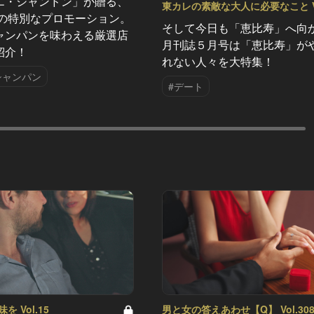
エ・シャンドン」が贈る、
東カレの素敵な大人に必要なこと Vo
夏の特別なプロモーション。
そして今日も「恵比寿」へ向
ャンパンを味わえる厳選店
月刊誌５月号は「恵比寿」が
紹介！
れない人々を大特集！
シャンパン
#デート
 Vol.15
男と女の答えあわせ【Q】 Vol.30