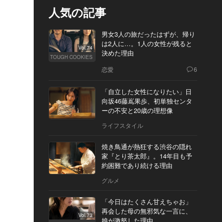
人気の記事
男女3人の旅だったはずが、帰り
は2人に…。1人の女性が残ると
Vol.74
決めた理由
TOUGH COOKIES
恋愛
6
「自立した女性になりたい」日
向坂46藤嶌果歩、初単独センタ
ーの不安と20歳の理想像
ライフスタイル
焼き鳥通が熱狂する渋谷の隠れ
家『とり茶太郎』。14年目も予
約困難であり続ける理由
グルメ
「今日はたくさん甘えちゃお」
再会した母の無邪気な一言に、
Vol.73
娘が激怒した理由