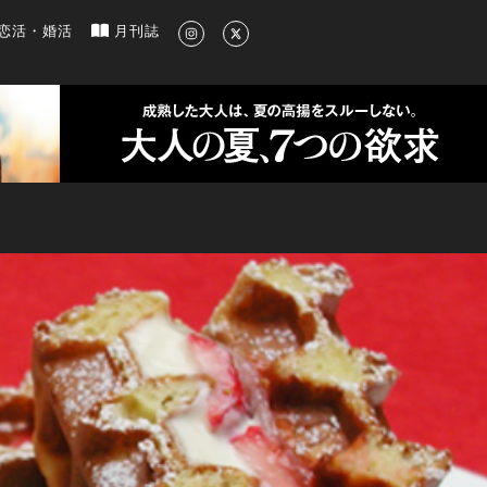
新のグルメ、洗練されたライフスタイル情報
恋活・婚活
月刊誌