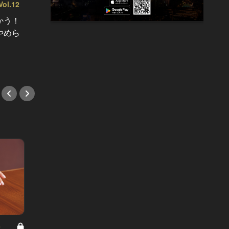
l.12
デートの勝
かう！
高級旅
居心地よくって帰りたくない！大阪
やめら
浅草の
で名を馳せた人気イタリアンが東京
天婦羅
に進出！
#デー
#イタリアン
8
男と女の答えあわせ【A】 Vol.308