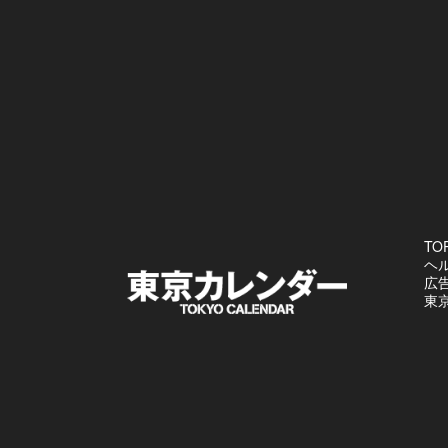
TO
ヘ
広
東