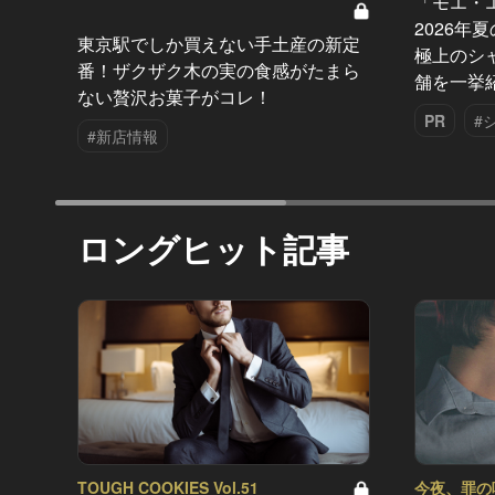
「モエ・
2026年
東京駅でしか買えない手土産の新定
極上のシ
番！ザクザク木の実の食感がたまら
舗を一挙
ない贅沢お菓子がコレ！
PR
#
#新店情報
ロングヒット記事
TOUGH COOKIES Vol.51
今夜、罪の味を