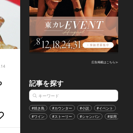
広告掲載はこちら≫
.14
ち
記事を探す
#焼き鳥
#カウンター
#小説
#イベント
#港区
#ワイン
#ストーリー
#シャンパン
#採用
#恋