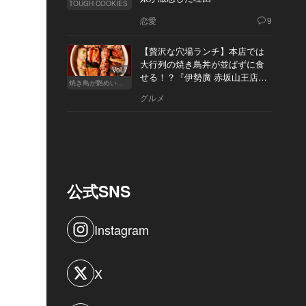
TOUGH COOKIES
恋愛
9
【贅沢な穴場ランチ】本店では
大行列の焼き鳥丼が並ばずに食
Vol.7
せる！？『伊勢廣 赤坂山王店』
焼き鳥が艶めいてきた
へ
グルメ
公式SNS
Instagram
X