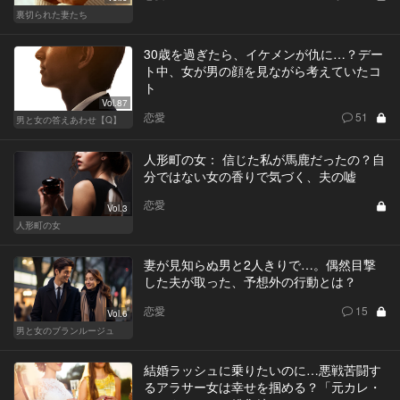
裏切られた妻たち
30歳を過ぎたら、イケメンが仇に…？デー
ト中、女が男の顔を見ながら考えていたコ
ト
Vol.87
恋愛
51
男と女の答えあわせ【Q】
人形町の女： 信じた私が馬鹿だったの？自
分ではない女の香りで気づく、夫の嘘
恋愛
Vol.3
人形町の女
妻が見知らぬ男と2人きりで…。偶然目撃
した夫が取った、予想外の行動とは？
恋愛
15
Vol.6
男と女のブランルージュ
結婚ラッシュに乗りたいのに…悪戦苦闘す
るアラサー女は幸せを掴める？「元カレ・