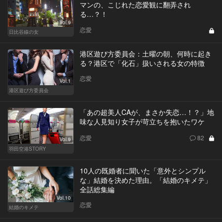
マンの、こじれた恋愛観に翻弄され
る…？！
Vol.9
恋愛
日比谷線の女
港区遊び方委員会：土曜の朝、何時に起き
る？港区で「化石」扱いされる女の特徴
恋愛
Vol.1
港区遊び方委員会
「あの超美人CAが、まさか失恋…！？」地
味な人見知り女子が苛立ちを抱いたワケ
恋愛
82
Vol.9
羽田空港STORY
10人の既婚者に聞いた「意外とシンプル
な」結婚を決めた理由。「結婚のキメテ」
全話総集編
Vol.10
恋愛
結婚のキメテ