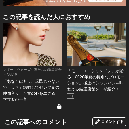
この記事を読んだ人におすすめ
マザー・ウォーズ～妻たちの階級闘争
「モエ・エ・シャンドン」が贈
～ Vol.10
る、2026年夏の特別なプロモー
「あなたはもう、庶民じゃない
ション。極上のシャンパンを味
でしょ？」結婚してセレブ妻の
わえる厳選店舗を一挙紹介！
仲間入りした女の心をエグる、
PR
ママ友の一言
この記事へのコメント
コメントする