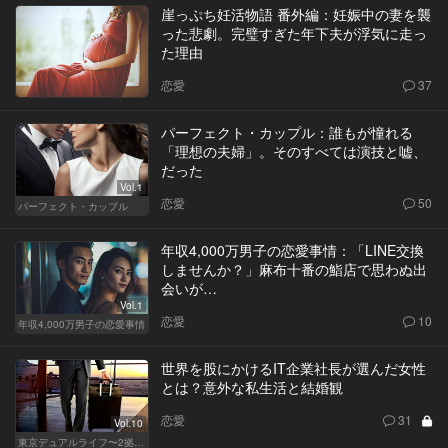
崖っぷち妊活物語 番外編：妊娠中の妻を襲
った悲劇。完璧すぎた年下夫が浮気に走っ
た理由
恋愛
37
パーフェクト・カップル：誰もが憧れる
「理想の夫婦」。そのすべては演技と嘘、
だった
Vol.1
恋愛
50
パーフェクト・カップル
年収4,000万男子の恋愛事情：「LINE交換
しませんか？」麻布十番の鮨店で思わぬ出
会いが…
Vol.1
恋愛
10
年収4,000万男子の恋愛事情
世界を股にかけるIT企業社長が選んだ女性
とは？意外な私生活と結婚観
恋愛
31
Vol.10
東京デュアルライフ〜2拠点目を選ぶ大人の事情〜