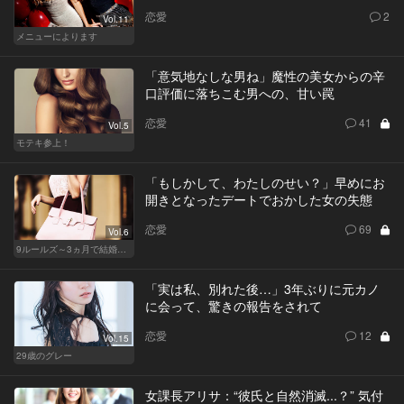
恋愛
2
Vol.11
メニューによります
「意気地なしな男ね」魔性の美女からの辛
口評価に落ちこむ男への、甘い罠
恋愛
41
Vol.5
モテキ参上！
「もしかして、わたしのせい？」早めにお
開きとなったデートでおかした女の失態
恋愛
69
Vol.6
9ルールズ～3ヵ月で結婚する方法～
「実は私、別れた後…」3年ぶりに元カノ
に会って、驚きの報告をされて
恋愛
12
Vol.15
29歳のグレー
女課長アリサ：“彼氏と自然消滅...？” 気付