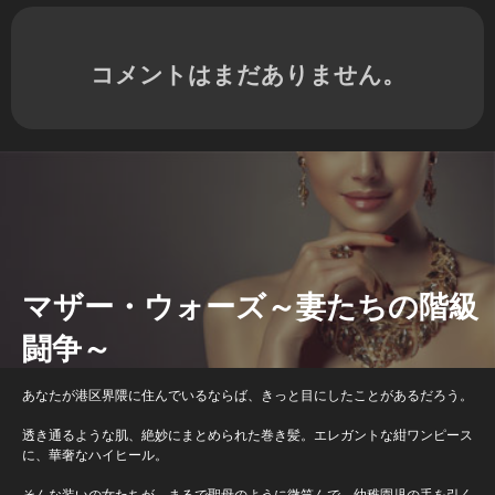
コメントはまだありません。
マザー・ウォーズ～妻たちの階級
闘争～
あなたが港区界隈に住んでいるならば、きっと目にしたことがあるだろう。
透き通るような肌、絶妙にまとめられた巻き髪。エレガントな紺ワンピース
に、華奢なハイヒール。
そんな装いの女たちが、まるで聖母のように微笑んで、幼稚園児の手を引く