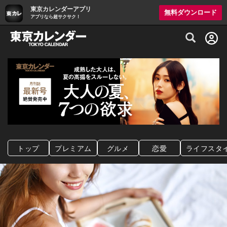
東京カレンダーアプリ
無料ダウンロード
アプリなら超サクサク！
グルメ情報・プレミアムレストラン予約サイト
トップ
プレミアム
グルメ
恋愛
ライフスタ