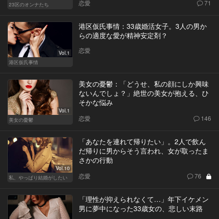
恋愛
71
23区のオンナたち
港区仮氏事情：33歳婚活女子。3人の男か
らの適度な愛が精神安定剤？
恋愛
Vol.1
港区仮氏事情
美女の憂鬱：「どうせ、私の顔にしか興味
ないんでしょ？」絶世の美女が抱える、ひ
そかな悩み
Vol.1
恋愛
146
美女の憂鬱
「あなたを連れて帰りたい」。2人で飲ん
だ帰りに男からそう言われ、女が取ったま
さかの行動
Vol.10
恋愛
76
私、やっぱり結婚がしたい
「理性が抑えられなくて…」年下イケメン
男に夢中になった33歳女の、悲しい末路