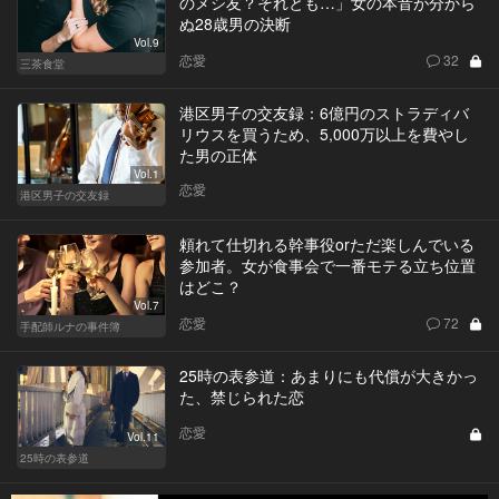
のメシ友？それとも…」女の本音が分から
ぬ28歳男の決断
Vol.9
恋愛
32
三茶食堂
港区男子の交友録：6億円のストラディバ
リウスを買うため、5,000万以上を費やし
た男の正体
Vol.1
恋愛
港区男子の交友録
頼れて仕切れる幹事役orただ楽しんでいる
参加者。女が食事会で一番モテる立ち位置
はどこ？
Vol.7
恋愛
72
手配師ルナの事件簿
25時の表参道：あまりにも代償が大きかっ
た、禁じられた恋
恋愛
Vol.11
25時の表参道