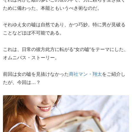
ために備わった、本能ともいうべき術なのだ。
それゆえ女の嘘は自然であり、かつ巧妙。特に男が見破る
ことなどほぼ不可能である。
これは、日常の彼方此方に転がる“女の嘘”をテーマにした、
オムニバス・ストーリー。
前回は女の嘘を見抜けなかった
商社マン・翔太
をご紹介し
たが、今回は…？