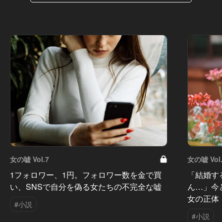
女の嘘 Vol.7
女の嘘 Vol
1フォロワー、1円。フォロワー数を金で買
「結婚す
い、SNSで自分を偽る女たちの不完全な嘘
ん…」今
女の正体
#小説
#小説