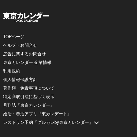
TOPページ
ヘルプ・お問合せ
広告に関するお問合せ
東京カレンダー 企業情報
利用規約
個人情報保護方針
著作権・免責事項について
特定商取引法に基づく表示
月刊誌『東京カレンダー』
婚活・恋活アプリ『東カレデート』
レストラン予約『グルカレby東京カレンダー』