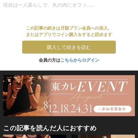
現在は一人暮らしで、丸の内にオフィ......
この記事の続きは月額プラン会員への加入、
またはアプリでコイン購入をすると読めます
購入して続きを読む
会員の方は
こちらからログイン
この記事を読んだ人におすすめ