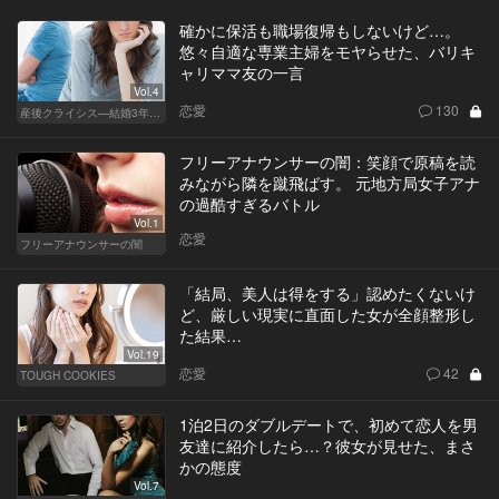
確かに保活も職場復帰もしないけど…。
悠々自適な専業主婦をモヤらせた、バリキ
ャリママ友の一言
Vol.4
恋愛
130
産後クライシス—結婚3年目の波乱—
フリーアナウンサーの闇：笑顔で原稿を読
みながら隣を蹴飛ばす。 元地方局女子アナ
の過酷すぎるバトル
Vol.1
恋愛
フリーアナウンサーの闇
「結局、美人は得をする」認めたくないけ
ど、厳しい現実に直面した女が全顔整形し
た結果…
Vol.19
恋愛
42
TOUGH COOKIES
1泊2日のダブルデートで、初めて恋人を男
友達に紹介したら…？彼女が見せた、まさ
かの態度
Vol.7