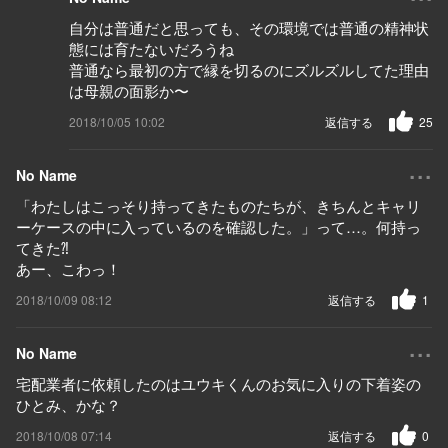
自分は普通だと思っても、その環境では普通の精神状
態には育たないだろうね
普通なら最初の方で縁を切るのにズルズルしてた理由
は母親の面影か〜
2018/10/05 10:02
返信する
25
...
No Name
「わたしはこっそり持ってきたものたちが、きちんとキャリ
ーケースの中に入っているのを確認した。」って…。何持っ
てきた⁈
あー、こわっ！
2018/10/09 08:12
返信する
1
...
No Name
宅配業者に依頼したのはユウキくんのお気に入りの下着姿の
ひとみ、かな？
2018/10/08 07:14
返信する
0