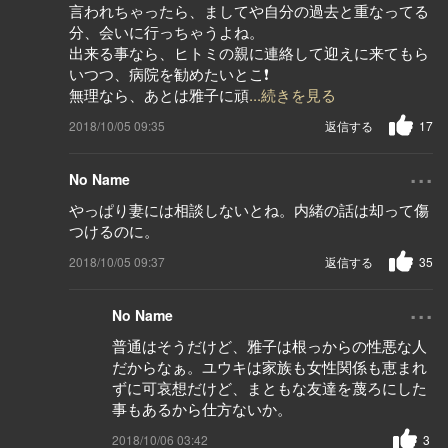
言われちゃったら、ましてや自分の過去と重なってる
分、会いに行っちゃうよね。
出来る事なら、ヒトミの親に連絡して迎えに来てもら
いつつ、病院を勧めたいとこ❗️
無理なら、あとは雅子に頑
...続きを見る
2018/10/05 09:35
返信する
17
...
No Name
やっぱり妻には相談しないとね。内緒の話は却って傷
つけるのに。
2018/10/05 09:37
返信する
35
...
No Name
普通はそうだけど、雅子は根っからの性悪な人
だからなぁ。ユウキは家族も女性関係も恵まれ
ずに可哀想だけど、まともな友達を蔑ろにした
事もあるから仕方ないか。
2018/10/06 03:42
3