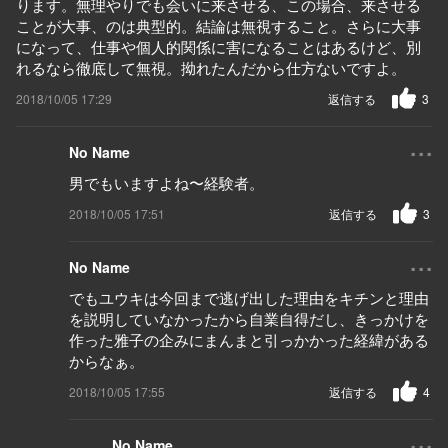
ります。無理やりでも会いに来させる、この場合、来させる
ことが大事、のは典型的。結論は無視すること。さらに大事
になって、仕事や個人的関係に害になることはあるけど、別
れるなら徹底して無視。拗れたんだから仕方ないですよ。
2018/10/05 17:29
返信する
3
...
No Name
男でもいますよね〜経験者。
2018/10/05 17:51
返信する
3
...
No Name
でもユウキは今回まで逃げ出した理由をキチンと理由
を説明していなかったから自業自得だし、きっかけを
作った雅子の企みにまんまと引っかかった経緯がある
からなぁ。
2018/10/05 17:55
返信する
4
...
No Name