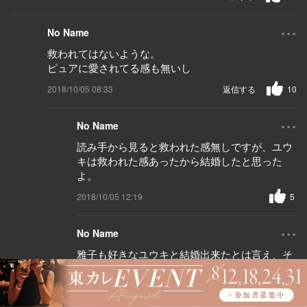
...
No Name
救われてはないような。
ピュアに愛されてる感も無いし
2018/10/05 08:33
返信する
10
...
No Name
読み手から見ると救われた感無しですが、ユウ
キは救われた感あったから結婚したと思った
よ。
2018/10/05 12:19
5
...
No Name
雅子も好きなユウキと結婚出来たとは言え、そ
の種明かしは卑劣だったし。
2018/10/06 04:04
2