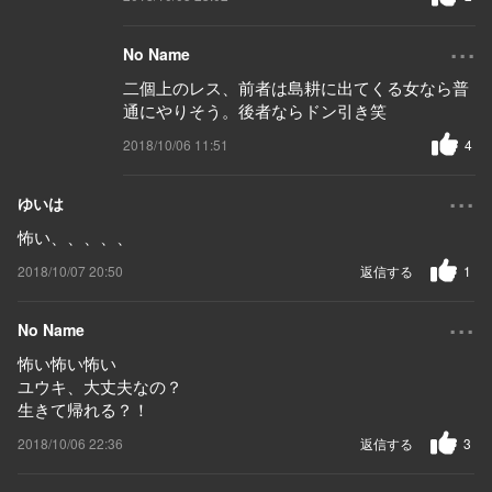
...
No Name
二個上のレス、前者は島耕に出てくる女なら普
通にやりそう。後者ならドン引き笑
2018/10/06 11:51
4
...
ゆいは
怖い、、、、、
2018/10/07 20:50
返信する
1
...
No Name
怖い怖い怖い
ユウキ、大丈夫なの？
生きて帰れる？！
2018/10/06 22:36
返信する
3