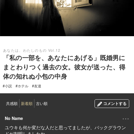
2018.10.05
あなたは、わたしのもの Vol.12
「私の一部を、あなたにあげる」既婚男に
まとわりつく過去の女。彼女が送った、得
体の知れぬ小包の中身
#小説
#ホテル
#友達
共感順
新着順
古い順
コメントする
...
No Name
ユウキも何か変だな人だと思ってましたが、バックグラウン
ドが判明しましたね。