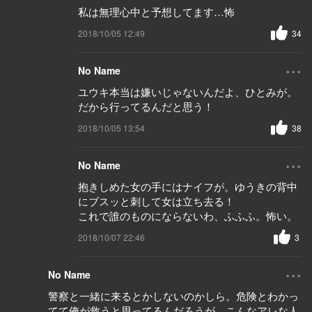
私は無理心中と予想してます…怖
2018/10/05 12:49
34
...
No Name
ユウキ本当は嫌いじゃないんだよ、ひとみが。
だから行ってるんだと思う！
2018/10/05 13:54
38
...
No Name
抱きしめた女の手にはナイフが。ゆうきの背中
にブスッと刺して女は立ち去る！
これで誰のものにならないわ、ふふふ。怖い。
2018/10/07 22:46
3
...
No Name
警察と一緒に来るとかしないのかしら。危険とわかっ
てて俺が救うと思ってるんだろうが、こんなアレな人