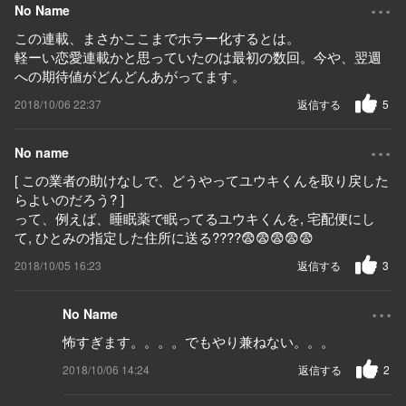
...
No Name
この連載、まさかここまでホラー化するとは。
軽ーい恋愛連載かと思っていたのは最初の数回。今や、翌週
への期待値がどんどんあがってます。
2018/10/06 22:37
返信する
5
...
No name
[ この業者の助けなしで、どうやってユウキくんを取り戻した
らよいのだろう? ]
って、例えば、睡眠薬で眠ってるユウキくんを, 宅配便にし
て, ひとみの指定した住所に送る????😨😨😨😨😨
2018/10/05 16:23
返信する
3
...
No Name
怖すぎます。。。。でもやり兼ねない。。。
2018/10/06 14:24
返信する
2