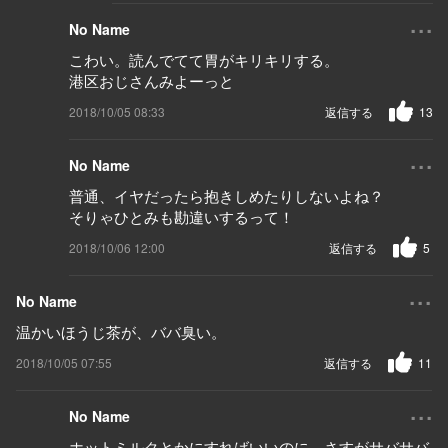
...
No Name
こわい。読んでてて胃がキリキリする。
港区おじさんみよーっと
2018/10/05 08:33
返信する
13
...
No Name
普通、イヤだったら抱きしめたりしないよね？
そりゃひとみも勘違いするって！
2018/10/06 12:00
返信する
5
...
No Name
温かいほうじ茶が、ババ臭い。
2018/10/05 07:55
返信する
11
...
No Name
ホットミルクとかにすればいいのに。さすがサバサバ