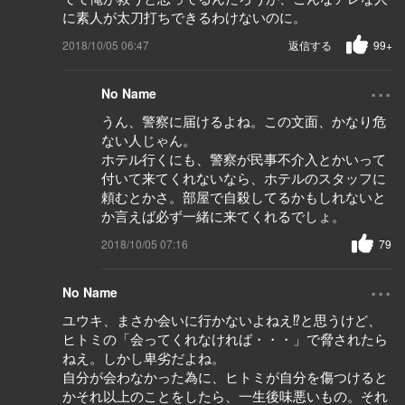
に素人が太刀打ちできるわけないのに。
2018/10/05 06:47
返信する
99+
...
No Name
うん、警察に届けるよね。この文面、かなり危
ない人じゃん。
ホテル行くにも、警察が民事不介入とかいって
付いて来てくれないなら、ホテルのスタッフに
頼むとかさ。部屋で自殺してるかもしれないと
か言えば必ず一緒に来てくれるでしょ。
2018/10/05 07:16
79
...
No Name
ユウキ、まさか会いに行かないよねえ⁉️と思うけど、
ヒトミの「会ってくれなければ・・・」で脅されたら
ねえ。しかし卑劣だよね。
自分が会わなかった為に、ヒトミが自分を傷つけると
かそれ以上のことをしたら、一生後味悪いもの。それ