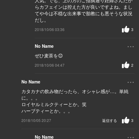
人気。でも、上の方のご指摘通り妊婦さんだか
らカフェインは控えた方が良いですよね。まし
てや今は不穏な出来事で胎教にも悪そうな状況
だし。
2018/10/06 03:36
3
...
No Name
ぜひ麦茶を😊
2018/10/06 04:47
2
...
No Name
カタカナの飲み物だったら、オシャレ感が…。単純
に。。。
ロイヤルミルクティーとか。笑
ハーブティーとか。。。
2018/10/05 20:27
返信する
3
...
No Name