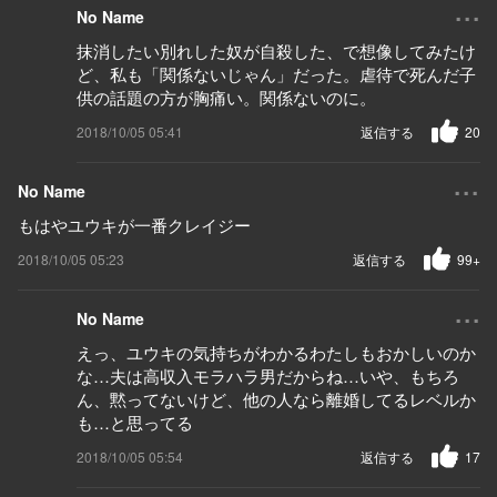
...
No Name
抹消したい別れした奴が自殺した、で想像してみたけ
ど、私も「関係ないじゃん」だった。虐待で死んだ子
供の話題の方が胸痛い。関係ないのに。
2018/10/05 05:41
返信する
20
...
No Name
もはやユウキが一番クレイジー
2018/10/05 05:23
返信する
99+
...
No Name
えっ、ユウキの気持ちがわかるわたしもおかしいのか
な…夫は高収入モラハラ男だからね…いや、もちろ
ん、黙ってないけど、他の人なら離婚してるレベルか
も…と思ってる
2018/10/05 05:54
返信する
17