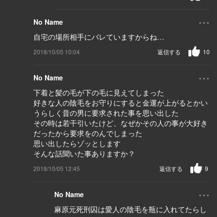
...
No Name
自宅の場所相手にバレていますからね…
2018/10/05 10:04
返信する
10
...
No Name
下着と髪の毛が下の毛に見えてしまった
好きな人の陰毛をお守りにすると金運が上がるとかい
うらしく昔の男に要求された事を思い出した
その時は若干引いたけど、なぜかその人の事が大好き
だったから要求をのんでしまった
思い出したらゾッとします
そんな話聞いた事ありますか？
2018/10/05 12:45
返信する
9
...
No Name
麻原元死刑囚は愛人の陰毛を瓶に入れてたらし