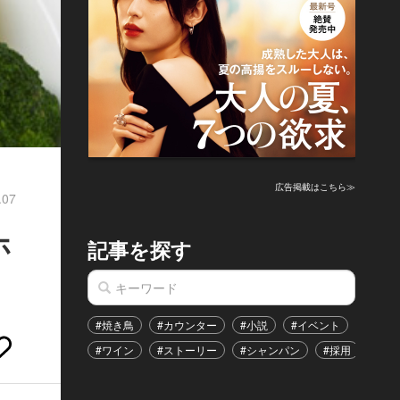
広告掲載はこちら≫
.07
ホ
記事を探す
#焼き鳥
#カウンター
#小説
#イベント
#港区
#ワイン
#ストーリー
#シャンパン
#採用
#恋