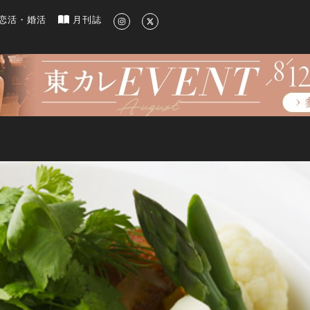
新のグルメ、洗練されたライフスタイル情報
恋活・婚活
月刊誌