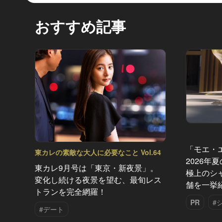
おすすめ記事
「モエ・
東カレの素敵な大人に必要なこと Vol.64
2026年
東カレ9月号は「東京・新夜景」。
極上のシ
変化し続ける夜景を望む、最旬レス
舗を一挙
トランを完全網羅！
PR
#
#デート