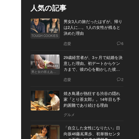
人気の記事
男女3人の旅だったはずが、帰り
は2人に…。1人の女性が残ると
Vol.74
決めた理由
TOUGH COOKIES
恋愛
6
29歳経営者が、3ヶ月で結婚を決
意した理由。初デートからケン
Vol.323
カまで、彼の心を動かした彼女
男と女の答えあわせ【Q】
の態度とは
恋愛
2
焼き鳥通が熱狂する渋谷の隠れ
家『とり茶太郎』。14年目も予
約困難であり続ける理由
グルメ
「自立した女性になりたい」日
向坂46藤嶌果歩、初単独センタ