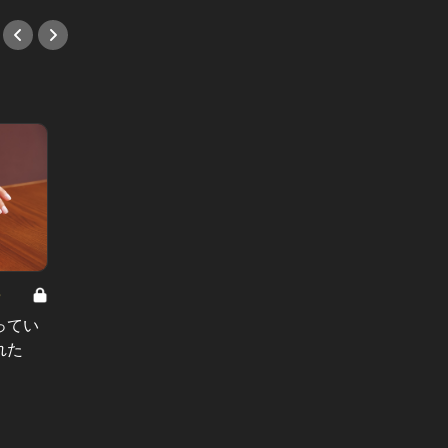
8
男と女の答えあわせ【A】 Vol.308
ってい
結婚願望ゼロだった27歳男性が、交
れた
際2年で突然プロポーズ。彼の心が
変わった“理由”とは
#小説