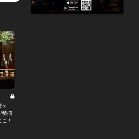
カスタ
使え
ジューシーで芳醇な香りが弾ける！
サクの
が勢揃
シャインマスカットを贅沢に使った
の内に
ここ！
絶品パフェを発見
#新店
#スイーツ