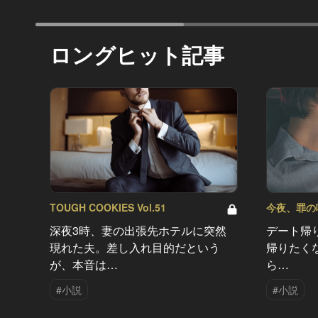
ロングヒット記事
TOUGH COOKIES Vol.51
今夜、罪の味を
深夜3時、妻の出張先ホテルに突然
デート帰
現れた夫。差し入れ目的だという
帰りたく
が、本音は…
ら…
#小説
#小説