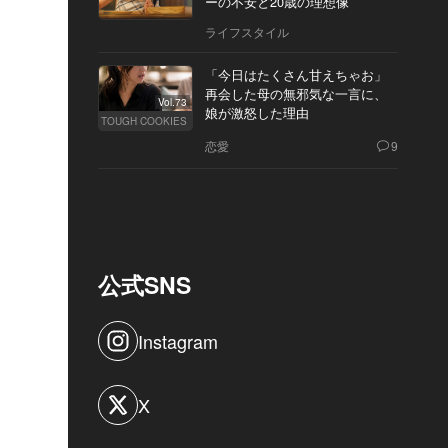
ーの不安と20歳の理想像
ライフスタイル
「今日はたくさん甘えちゃお」
再会した母の無邪気な一言に、
Vol.73
娘が激怒した理由
TOUGH COOKIES
恋愛
9
公式SNS
Instagram
X