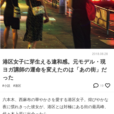
2018.08.28
港区女子に芽生える違和感。元モデル・現
ヨガ講師の運命を変えたのは「あの街」だ
った
#小説
#港区
19
六本木、西麻布の華やかさを愛する港区女子。煌びやかな
夜に慣れきった彼女が、港区とは対極にある街の最高峰、
代々木上原に出会ったら――。