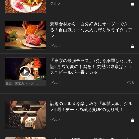
グルメ
豪華食材から、自分好みにオーダーでき
る！自由気ままな大人に寄り添うイタリア
ン
グルメ
「東京の最強テラス」だけを網羅した月刊
誌8月号で夏の予習を！ 灼熱の東京はテラ
スでビールが一番アガる！
Vol.15
グルメ
6
雑誌「東京カレンダー」特集
話題のグルメを楽しめる「学芸大学」グル
メ5選！デートの満足度UPの切り札！
グルメ