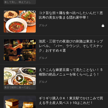
食して良し、映えてよし
コク旨な担々麺を食べ比べしたいんだ！恵
比寿の美女が集まる隠れ家中華！
グルメ
池尻・三宿での夜遊びの刺激は東京トップ
レベル。「バー、ラウンジ、そしてスナッ
ク」おすすめ４選
グルメ
え？こんな麻婆豆腐って見たことない！ 5
種類の絶品メニューを味くらべしよう！
グルメ
Vol.5
東京で絶対に食べてほしい麻婆豆腐！痺れる辛さがクセになる
ギリギリ購入ＯＫ！東京駅でかけこみで買
える手土産人気ベスト10はこれだ！