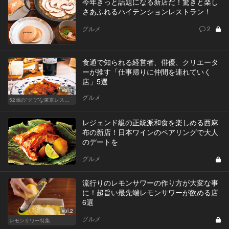
今年きっと話題になる新店だ！驚きと楽し
さあふれるハイテンションレストラン！
グルメ
2
食通で知られる経営者、俳優、クリエータ
ーが推す「仕事帰りに仲間を連れていく
店」5選
Vol.1
グルメ
52歳の“ツウ”な東京レストラン
レジェンド級の正統派和食を楽しめる西麻
布の新店！日本ワインのペアリングで大人
のデートを
グルメ
流行りのレモンサワーの作り方が大変な事
に！超旨い最先端レモンサワーが飲める店
6選
Vol.2
グルメ
レモンサワー特集