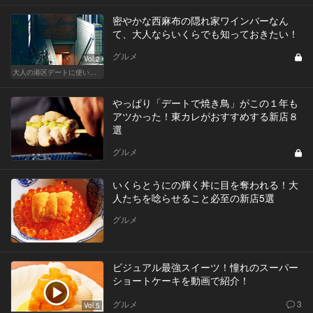
密やかな西麻布の隠れ家ワインバーなん
て、大人ならいくらでも知っておきたい！
グルメ
Vol.2
大人の港区デートに使いたい、秘密の隠れ家
やっぱり「デートで焼き鳥」がこの１年も
アツかった！東カレがおすすめする新店８
選
グルメ
いくらとうにの輝く丼に目を奪われる！大
人たちを唸らせること必至の新店5選
グルメ
ビジュアル最強スイーツ！憧れのスーパー
ショートケーキを動画で紹介！
グルメ
3
Vol.5