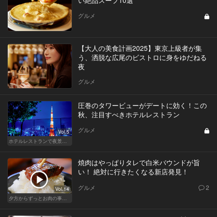
グルメ
【大人の美食計画2025】東京上級者が集
う、洒脱な広尾のビストロに身をゆだねる
夜
グルメ
圧巻のタワービューがデートに効く！この
秋、注目すべきホテルレストラン
グルメ
Vol.5
ホテルレストランで夜景デートはやっぱり盛り上がる
焼肉はやっぱりタレで白米バウンドが旨
い！ 絶対に行きたくなる新店発見！
グルメ
2
Vol.14
夕方からずっとお肉の事を考えてる貴方へ