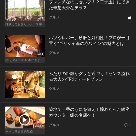
フレンチなのにセルフ！？二子玉川にでき
た奇想天外なテラス
グルメ
Vol.3
押さえておきたいテラス席
ハツやレバー、砂肝と好相性！プロが一目
置く“ギリシャ産の赤ワイン”の魅力とは
グルメ
Vol.4
柳 忠之のこの12本におまかせ
ふたりの距離がグッと近づく！センス溢れ
る大人の“下北”デートプラン
グルメ
築地で一番のうにを狙え！憧れだった銀座
カウンター鮨の名店へ！
グルメ
1
Vol.14
本当に使える絶品鮨