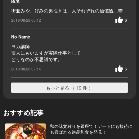
匿名
街並みや、好みの男性👨は、人それぞれの価値観…🙈
2018/08/28 06:12
6
No Name
ヨガ講師
友人にもいますが実際仕事として
どうなのか不思議です。
2018/08/28 07:14
6
もっと見る （ 19 件 ）
おすすめ記事
秋の味覚狩りを銀座で！デートにも接待に
も喜ばれる絶品和食を発見！