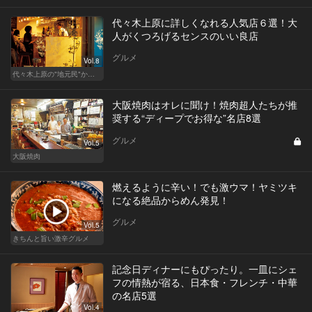
代々木上原に詳しくなれる人気店６選！大
人がくつろげるセンスのいい良店
グルメ
Vol.8
代々木上原の"地元民"から愛される名店
大阪焼肉はオレに聞け！焼肉超人たちが推
奨する“ディープでお得な”名店8選
グルメ
Vol.5
大阪焼肉
燃えるように辛い！でも激ウマ！ヤミツキ
になる絶品からめん発見！
グルメ
Vol.5
きちんと旨い激辛グルメ
記念日ディナーにもぴったり。一皿にシェ
フの情熱が宿る、日本食・フレンチ・中華
の名店5選
Vol.4