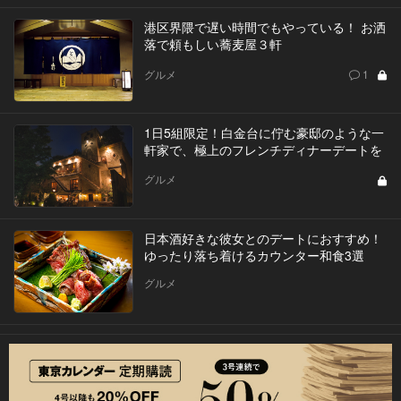
港区界隈で遅い時間でもやっている！ お洒
落で頼もしい蕎麦屋３軒
グルメ
1
1日5組限定！白金台に佇む豪邸のような一
軒家で、極上のフレンチディナーデートを
グルメ
日本酒好きな彼女とのデートにおすすめ！
ゆったり落ち着けるカウンター和食3選
グルメ