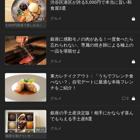
渋谷区港区が誇る5,000円で本当に旨い和
食屋3選
グルメ
Vol.1
5,000円前後で楽しめる○○！
銀座に感動モノの肉がある！一度食べたら
忘れられない、専属の焼き師による極上の
一品を堪能せよ
グルメ
東カレテイクアウト：「うちでフレンチ食
べない？」自宅デートに最適な本格フレン
チをご紹介！
グルメ
2
銀座の手土産決定版！相手にかならず喜ん
でもらえる手土産8選
グルメ
Vol.11
銀座を遊びつくせ！