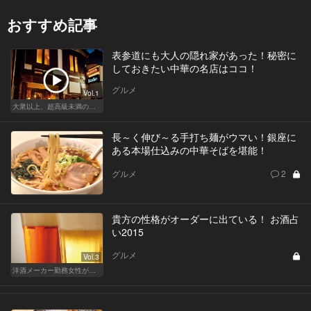
おすすめ記事
表参道にも大人の隠れ家があった！秘密に
しておきたい中華の名店はココ！
グルメ
Vol.1
大衆以上、超高級未満の絶品中華
長～く伸び～る手打ち麺がウマい！銀座に
ある本場仕込みの中華そばを堪能！
グルメ
2
貴方の性格がオーダーに出ている！ お酒占
い2015
グルメ
Vol.3
洋酒メーカー勤務女性が語る、酒と女と男