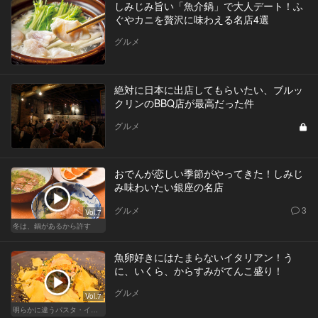
しみじみ旨い「魚介鍋」で大人デート！ふ
ぐやカニを贅沢に味わえる名店4選
グルメ
絶対に日本に出店してもらいたい、ブルッ
クリンのBBQ店が最高だった件
グルメ
おでんが恋しい季節がやってきた！しみじ
み味わいたい銀座の名店
グルメ
3
Vol.7
冬は、鍋があるから許す
魚卵好きにはたまらないイタリアン！う
に、いくら、からすみがてんこ盛り！
グルメ
Vol.7
明らかに違うパスタ・イタリアン