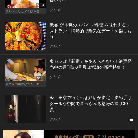
Vol.5
グルメ
グルメトリビア！飲み会やデートで会話のネタになるQ＆A
渋谷で“本気のスペイン料理”を味わえるレ
ストラン！情熱的で陽気なデートを楽しも
う
グルメ
東カレは「新宿」をあきらめない！絶賛発
売中の月刊誌6月号は怒涛の新宿特集！
グルメ
Vol.1
東カレの素敵な大人に必要なこと
今、東京で行くべき鮨店が決定！決め手は
クールな空間で食べられる怒涛の握り30
貫！
グルメ