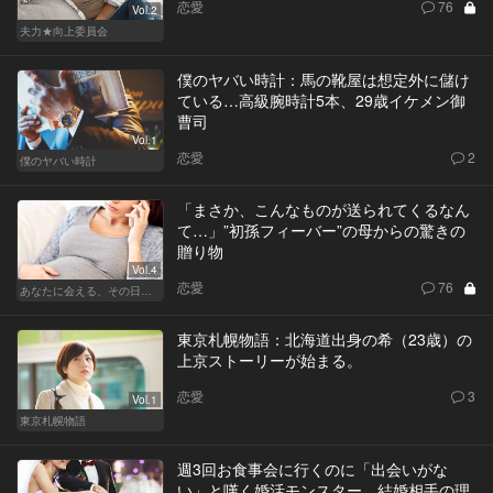
恋愛
76
Vol.2
夫力★向上委員会
僕のヤバい時計：馬の靴屋は想定外に儲け
ている…高級腕時計5本、29歳イケメン御
曹司
Vol.1
恋愛
2
僕のヤバい時計
「まさか、こんなものが送られてくるなん
て…」”初孫フィーバー”の母からの驚きの
贈り物
Vol.4
恋愛
76
あなたに会える、その日まで
東京札幌物語：北海道出身の希（23歳）の
上京ストーリーが始まる。
恋愛
3
Vol.1
東京札幌物語
週3回お食事会に行くのに「出会いがな
い」と嘆く婚活モンスター。結婚相手の理