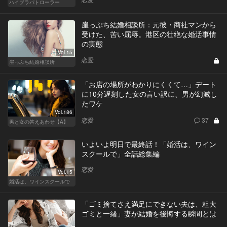
ハイブラパトローラー
崖っぷち結婚相談所：元彼・商社マンから
受けた、苦い屈辱。港区の壮絶な婚活事情
の実態
Vol.15
恋愛
崖っぷち結婚相談所
「お店の場所がわかりにくくて…」デート
に10分遅刻した女の言い訳に、男が幻滅し
たワケ
Vol.186
恋愛
37
男と女の答えあわせ【A】
いよいよ明日で最終話！「婚活は、ワイン
スクールで」全話総集編
恋愛
Vol.15
婚活は、ワインスクールで
「ゴミ捨てさえ満足にできない夫は、粗大
ゴミと一緒」妻が結婚を後悔する瞬間とは