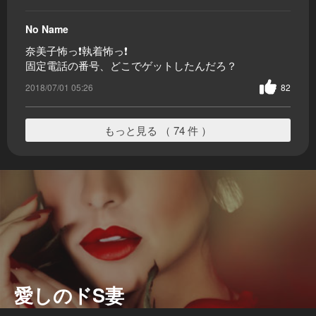
No Name
奈美子怖っ❗執着怖っ❗
固定電話の番号、どこでゲットしたんだろ？
2018/07/01 05:26
82
もっと見る （ 74 件 ）
愛しのドS妻