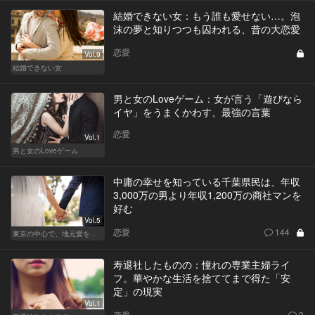
結婚できない女：もう誰も愛せない…。泡
沫の夢と知りつつも囚われる、昔の大恋愛
恋愛
Vol.9
結婚できない女
男と女のLoveゲーム：女が言う「遊びなら
イヤ」をうまくかわす、最強の言葉
恋愛
Vol.1
男と女のLoveゲーム
中庸の幸せを知っている千葉県民は、年収
3,000万の男より年収1,200万の商社マンを
好む
Vol.5
恋愛
144
東京の中心で、地元愛をさけぶ
寿退社したものの：憧れの専業主婦ライ
フ。華やかな生活を捨ててまで得た「安
定」の現実
Vol.1
恋愛
3