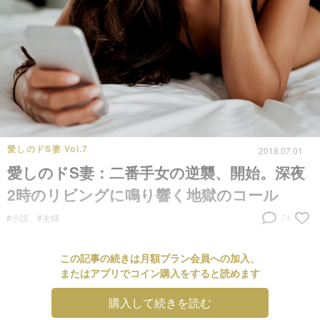
愛しのドS妻 Vol.7
2018.07.01
愛しのドS妻：二番手女の逆襲、開始。深夜
2時のリビングに鳴り響く地獄のコール
#小説
#夫婦
74
この記事の続きは月額プラン会員への加入、
またはアプリでコイン購入をすると読めます
購入して続きを読む