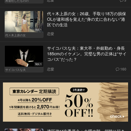
寿退社したものの
代々木上原の女：26歳、手取り18万の損保
OLが違和感を覚えた“身の丈に合わない”港
区での生活
Vol.1
恋愛
代々木上原の女
サイコパスな夫：東大卒・外銀勤め・身長
185cmのイケメン。完璧な男の正体は“サイ
コパス”だった？
Vol.1
恋愛
160
サイコパスな夫
港区遊び方委員会：土曜の朝、何時に起き