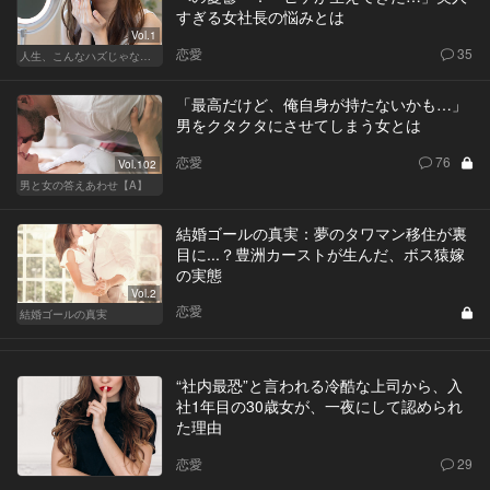
すぎる女社長の悩みとは
Vol.1
恋愛
35
人生、こんなハズじゃなかった。～ハイスペの憂鬱～
「最高だけど、俺自身が持たないかも…」
男をクタクタにさせてしまう女とは
恋愛
76
Vol.102
男と女の答えあわせ【A】
結婚ゴールの真実：夢のタワマン移住が裏
目に...？豊洲カーストが生んだ、ボス猿嫁
の実態
Vol.2
恋愛
結婚ゴールの真実
“社内最恐”と言われる冷酷な上司から、入
社1年目の30歳女が、一夜にして認められ
た理由
恋愛
29