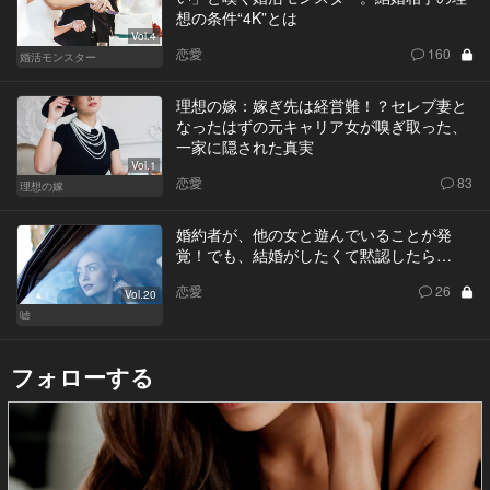
想の条件“4K”とは
Vol.4
恋愛
160
婚活モンスター
理想の嫁：嫁ぎ先は経営難！？セレブ妻と
なったはずの元キャリア女が嗅ぎ取った、
一家に隠された真実
Vol.1
恋愛
83
理想の嫁
婚約者が、他の女と遊んでいることが発
覚！でも、結婚がしたくて黙認したら…
恋愛
26
Vol.20
嘘
フォローする