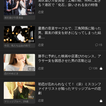
る？港区で「化石」扱いされる女の特徴
恋愛
Vol.1
港区遊び方委員会
慶應の音楽サークルで、三角関係に陥った
男。親友の彼女を好きになってしまった結
果…
Vol.8
恋愛
15
今日、私たちはあの街で
勝手に予約した映画や店選びのセンス。ア
ラサー女を困惑させた男の言動とは
恋愛
136
Vol.9
恋のやめどき
初恋が忘れられなくて！（涙）ミスコンフ
ァイナリストが陥ったマリッジブルーの悲
劇
Vol.3
恋愛
マリッジブルー、29歳