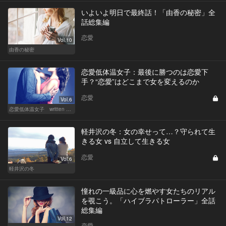
いよいよ明日で最終話！「由香の秘密」全
話総集編
恋愛
Vol.10
由香の秘密
恋愛低体温女子：最後に勝つのは恋愛下
手？“恋愛”はどこまで女を変えるのか
恋愛
Vol.6
恋愛低体温女子 written by 内埜さくら
軽井沢の冬：女の幸せって…？守られて生
きる女 vs 自立して生きる女
恋愛
Vol.6
軽井沢の冬
憧れの一級品に心を燃やす女たちのリアル
を覗こう。「ハイブラパトローラー」全話
総集編
Vol.12
恋愛