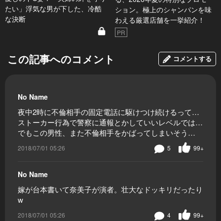
たい」浮気な男が下した、冷酷
ション。極上のシャンパンを味
な決断
わえる厳選店舗を一挙紹介！
PR
この記事へのコメント
コメントする
No Name
夜中2時に不倫相手の固定電話に駆けつけ続けるって…
ストーカー行為で警察に通報とかしていいレベルでは…
でもこの男性、また不倫相手をかばってしまいそう…
2018/07/01 05:26
5
99+
No Name
嫁が台本書いて奈美子が演者。壮大なドッキリだったり
w
2018/07/01 05:26
4
99+