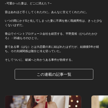
−可愛かった妻は、どこに消えた？–
昔はあれほど尽くしてくれたのに。あんなに甘えてくれたのに。
いつの間にかドSと化してしまった妻に不満を抱く既婚男性は、きっと少な
くないはずだ。
青山でイベントプロデュース会社を経営する、平野貴裕（ひらのたかひ
ろ）・35歳もそのひとり。
妻である華（はな）とは大恋愛の末に結ばれたはずだが、結婚後5年が経
ち、その夫婦関係は随分と冷え切っていた。
そしてついに、破滅へと向かうある事件が勃発する。
この連載の記事一覧