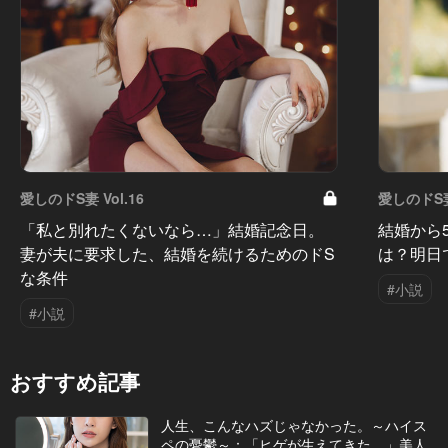
愛しのドS妻 Vol.16
愛しのドS妻 
「私と別れたくないなら…」結婚記念日。
結婚から
妻が夫に要求した、結婚を続けるためのドS
は？明日
な条件
#小説
#小説
おすすめ記事
人生、こんなハズじゃなかった。～ハイス
ペの憂鬱～：「ヒゲが生えてきた…」美人