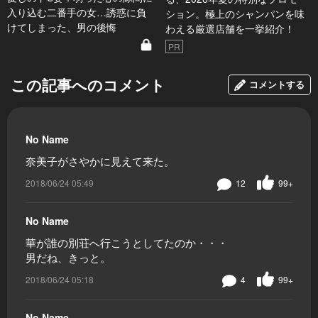
入り込む二番手の女…誘惑に負
ション。極上のシャンパンを味
けてしまった、男の後悔
わえる厳選店舗を一挙紹介！
PR
この記事へのコメント
コメントする
No Name
奈美子がさやかに見えて来た。
2018/06/24 05:49
12
99+
No Name
華が誰の別荘へ行こうとしてたのか・・・
男だね、きっと。
2018/06/24 05:18
4
99+
No Name