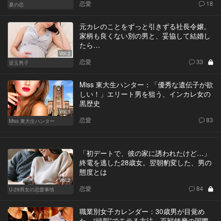
恋愛
18
夏の恋
元カレのことをずっと引きずる社長令嬢。
家柄も良くない別の男と、妥協して結婚し
たら…
Vol.2
恋愛
33
逆玉男子
Miss 東大生ハンター：「優秀な遺伝子が欲
しい！」エリート男を狙う、インカレ女の
黒歴史
Vol.1
恋愛
83
Miss 東大生ハンター
「初デートで、彼の家に誘われたけど…」
終電を逃した28歳女。翌朝豹変した、男の
態度とは
Vol.2
恋愛
84
U-29男女の恋愛事情
職業別女子カレンダー：30歳男が目覚め
た、“頭脳”でモテる方法。百戦錬磨の国際