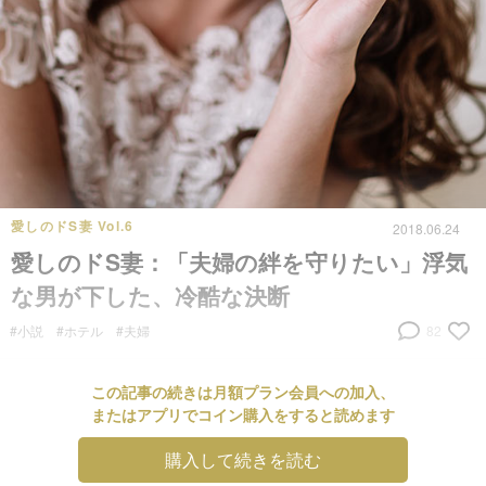
愛しのドS妻 Vol.6
2018.06.24
愛しのドS妻：「夫婦の絆を守りたい」浮気
な男が下した、冷酷な決断
#小説
#ホテル
#夫婦
82
この記事の続きは月額プラン会員への加入、
またはアプリでコイン購入をすると読めます
購入して続きを読む