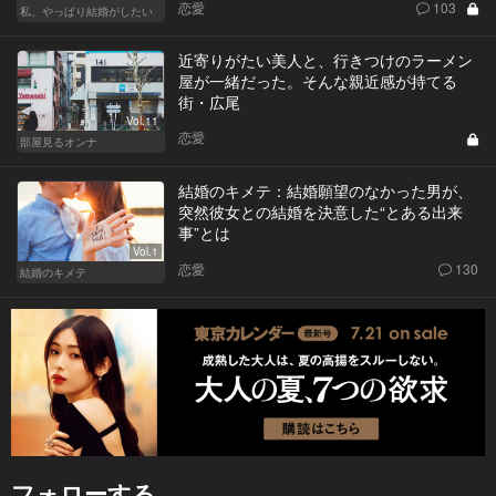
恋愛
103
私、やっぱり結婚がしたい
近寄りがたい美人と、行きつけのラーメン
屋が一緒だった。そんな親近感が持てる
街・広尾
Vol.11
恋愛
部屋見るオンナ
結婚のキメテ：結婚願望のなかった男が、
突然彼女との結婚を決意した“とある出来
事”とは
Vol.1
恋愛
130
結婚のキメテ
フォローする