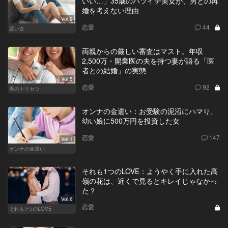
いい…」35歳のバツイチ美女が、男との再
婚を考えない理由
Vol.9
恋愛
44
悪い女
両親からの厳しい審査はマスト。年収
2,500万・開業医の夫を持つ妻が語る「医
者との結婚」の実態
Vol.5
恋愛
92
男のトリセツ
オンナの金遣い：お受験の泥沼にハマり、
幼い娘に500万円を投資した女
恋愛
147
Vol.1
オンナの金遣い
それも1つのLOVE：ようやく手に入れた高
嶺の花は、近くで見るとキレイじゃなかっ
た？
Vol.6
恋愛
それも1つのLOVE