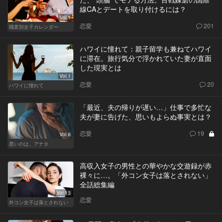
線CAとデートを取り付けるには？
Vol.1
恋愛
201
職業別女子カレンダー
ハワイに憧れて：親子留学も兼ねてハワイ
に滞在。旅行気分で浮かれていた妻が直面
した現実とは
Vol.1
恋愛
20
ハワイに憧れて
「最近、夫の帰りが遅い…」仕事で多忙な
夫が妻に告げた、思いもよらぬ事実とは？
恋愛
19
Vol.6
悪いのは、アナタ
高収入女子の男性との華やかな交遊録が赤
裸々に…。「外コン女子は落とされない」
全話総集編
Vol.13
恋愛
外コン女子は落とされない