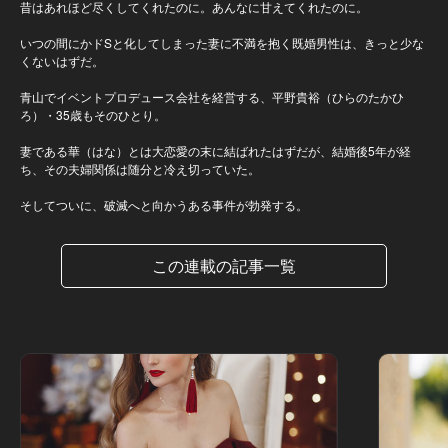
昔はあれほど尽くしてくれたのに。あんなに甘えてくれたのに。
いつの間にかドSと化してしまった妻に不満を抱く既婚男性は、きっと少な
くないはずだ。
青山でイベントプロデュース会社を経営する、平野貴裕（ひらのたかひ
ろ）・35歳もそのひとり。
妻である華（はな）とは大恋愛の末に結ばれたはずだが、結婚後5年が経
ち、その夫婦関係は随分と冷え切っていた。
そしてついに、破滅へと向かうある事件が勃発する。
この連載の記事一覧