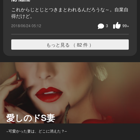
これからじとじとつきまとわれるんだろうな～。自業自
得だけど。
2018/06/24 05:12
3
99+
もっと見る （ 82 件 ）
愛しのドS妻
−可愛かった妻は、どこに消えた？–