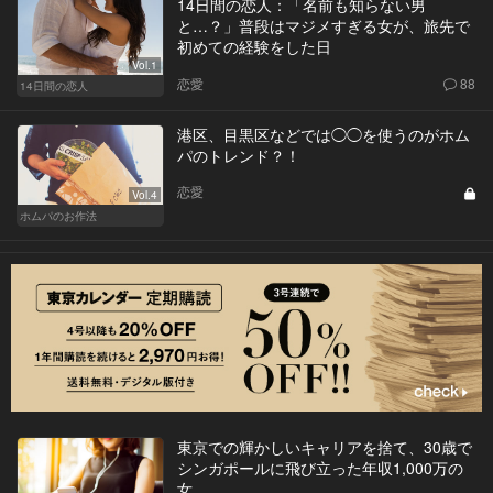
14日間の恋人：「名前も知らない男
と…？」普段はマジメすぎる女が、旅先で
初めての経験をした日
Vol.1
恋愛
88
14日間の恋人
港区、目黒区などでは◯◯を使うのがホム
パのトレンド？！
恋愛
Vol.4
ホムパのお作法
東京での輝かしいキャリアを捨て、30歳で
シンガポールに飛び立った年収1,000万の
女