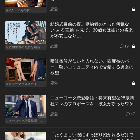
Vol.6
恋愛
年収1,000万の女
結婚式目前の夜。婚約者のとった何気な
い“ある言動”を見て、30歳女は彼との将来
が不安になり…
Vol.11
恋愛
19
松坂由里香の奇妙な婚活
暗証番号がないと入れない、西麻布のバ
ー。狭いコミュニティ内で交錯する男女の
欲望
Vol.7
恋愛
東京グラマラススカイ
ニューヨーク恋愛物語：将来有望な28歳商
社マンのプロポーズを、彼女が断ったワケ
恋愛
17
Vol.1
ニューヨーク恋愛物語～商社マン遥斗の場合～
「たくましい腕にすっぽり抱かれるだけで