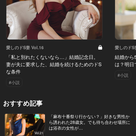
愛しのドS妻 Vol.16
愛しのドS妻 
「私と別れたくないなら…」結婚記念日。
結婚から
妻が夫に要求した、結婚を続けるためのドS
は？明日
な条件
#小説
#小説
おすすめ記事
「麻布十番祭り行かない？」好きな男性か
ら誘われた28歳女。でも待ち合わせ場所に
は浴衣の女性が…
Vol.21