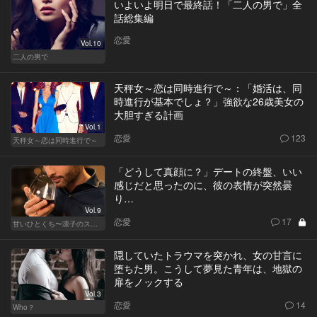
いよいよ明日で最終話！「二人の男で」全
話総集編
恋愛
Vol.10
二人の男で
天秤女～恋は同時進行で～：「婚活は、同
時進行が基本でしょ？」強欲な26歳美女の
大胆すぎる計画
Vol.1
恋愛
123
天秤女～恋は同時進行で～
「どうして真顔に？」デートの終盤、いい
感じだと思ったのに、彼の表情が突然曇
り…
Vol.9
恋愛
17
甘いひとくち〜凛子のスイーツ探訪記〜
隠していたトラウマを突かれ、女の甘言に
堕ちた男。こうして夢見た青年は、地獄の
扉をノックする
Vol.3
恋愛
14
Who？