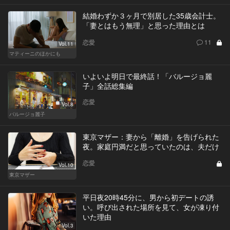
結婚わずか３ヶ月で別居した35歳会計士。
「妻とはもう無理」と思った理由とは
恋愛
11
Vol.11
マティーニのほかにも
いよいよ明日で最終話！「バルージョ麗
子」全話総集編
恋愛
Vol.8
バルージョ麗子
東京マザー：妻から「離婚」を告げられた
夜。家庭円満だと思っていたのは、夫だけ
恋愛
Vol.10
東京マザー
平日夜20時45分に、男から初デートの誘
い。呼び出された場所を見て、女が凍り付
いた理由
Vol.3