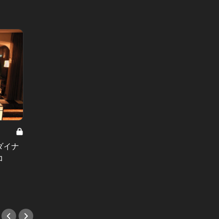
青山『Ao』7周年イベント：速水も
ダイナ
7/1
こみち&東カレ大槻編集長トークシ
コ
イスの
ョーをレポート！
い！
#イベント
#イベ