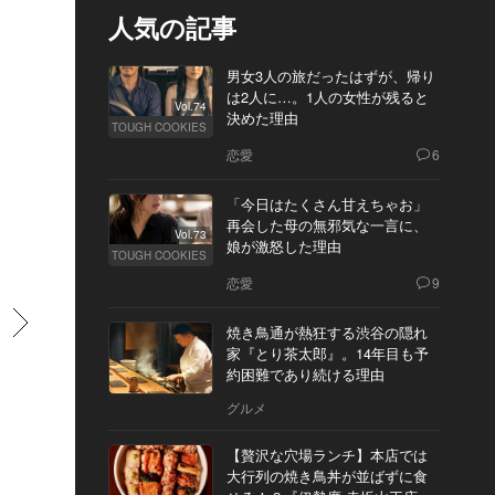
人気の記事
男女3人の旅だったはずが、帰り
は2人に…。1人の女性が残ると
Vol.74
決めた理由
TOUGH COOKIES
恋愛
6
「今日はたくさん甘えちゃお」
再会した母の無邪気な一言に、
Vol.73
娘が激怒した理由
TOUGH COOKIES
恋愛
9
すすむ
焼き鳥通が熱狂する渋谷の隠れ
家『とり茶太郎』。14年目も予
約困難であり続ける理由
グルメ
【贅沢な穴場ランチ】本店では
大行列の焼き鳥丼が並ばずに食