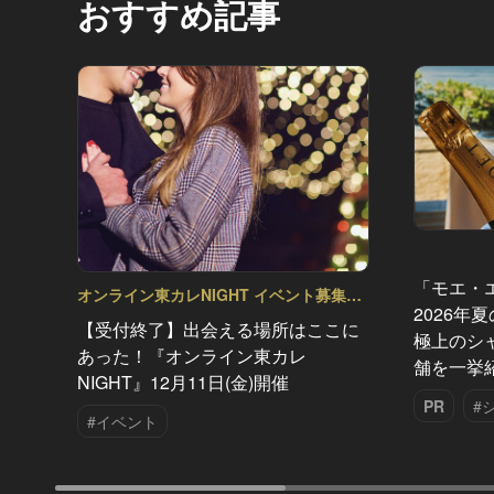
おすすめ記事
「モエ・
オンライン東カレNIGHT イベント募集
2026年
Vol.17
【受付終了】出会える場所はここに
極上のシ
あった！『オンライン東カレ
舗を一挙
NIGHT』12月11日(金)開催
PR
#
#イベント