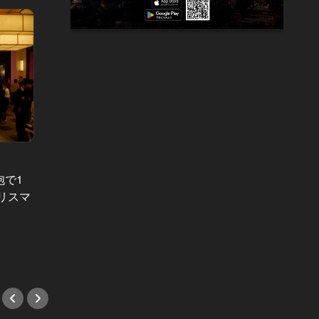
東カレイベントレポート Vol.28
東カレイベ
泡で1
目に映ったのは最高峰の夜景とハイ
過去最
リスマ
スペックな異性のみ。『東カレ恵比
輝かせ
寿Lover's NIGHT』完全レポート！
マーN
#イベント
#イベ