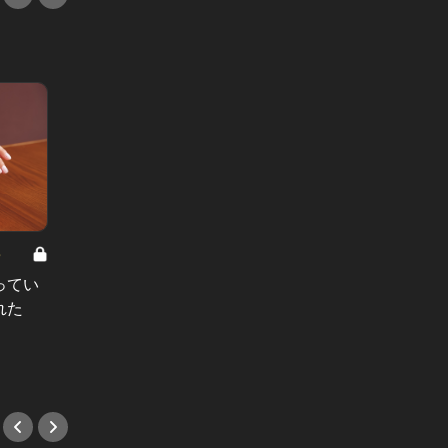
8
男と女の答えあわせ【A】 Vol.308
ってい
結婚願望ゼロだった27歳男性が、交
れた
際2年で突然プロポーズ。彼の心が
変わった“理由”とは
#小説