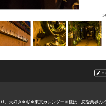
1/
コ
、大好き🍀😌🍀東京カレンダー📅様は、恋愛業界の-