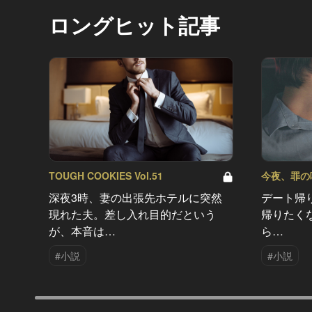
ロングヒット記事
TOUGH COOKIES Vol.51
今夜、罪の味を
深夜3時、妻の出張先ホテルに突然
デート帰
現れた夫。差し入れ目的だという
帰りたく
が、本音は…
ら…
#小説
#小説