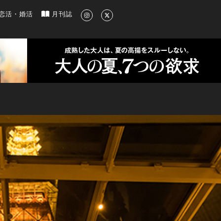
新のグルメ、洗練されたライフスタイル情報
恋活・婚活
月刊誌