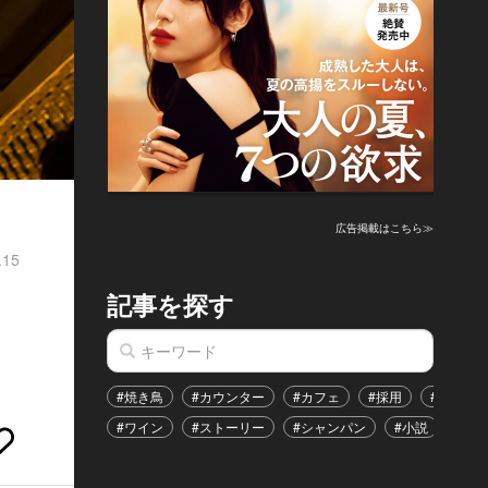
広告掲載はこちら≫
.15
記事を探す
#焼き鳥
#カウンター
#カフェ
#採用
#恋愛
#ワイン
#ストーリー
#シャンパン
#小説
#イ