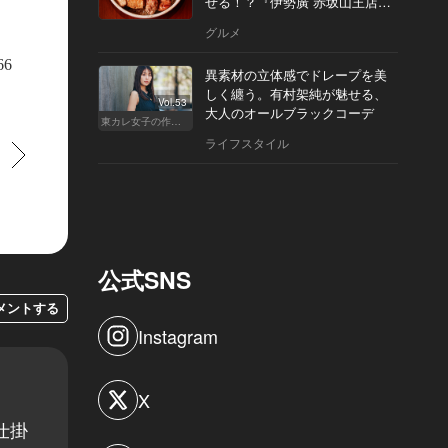
せる！？『伊勢廣 赤坂山王店』
へ
グルメ
66
異素材の立体感でドレープを美
しく纏う。有村架純が魅せる、
Vol.53
大人のオールブラックコーデ
東カレ女子の作り方
ライフスタイル
すすむ
公式SNS
メントする
Instagram
X
仕掛