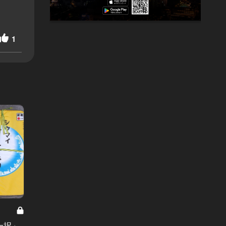
1
「麻布」の
デート
プライ
一択」
焼肉の名門 天壇が創業50周年で初の