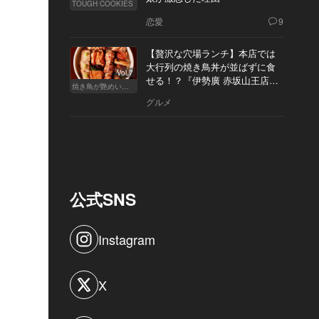
TOUGH COOKIES
恋愛
9
【贅沢な穴場ランチ】本店では
大行列の焼き鳥丼が並ばずに食
Vol.7
せる！？『伊勢廣 赤坂山王店』
焼き鳥が艶めいてきた
へ
グルメ
公式SNS
Instagram
X