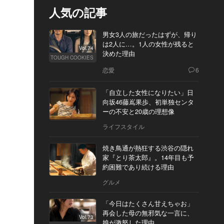
人気の記事
男女3人の旅だったはずが、帰り
は2人に…。1人の女性が残ると
Vol.74
決めた理由
TOUGH COOKIES
恋愛
6
「自立した女性になりたい」日
向坂46藤嶌果歩、初単独センタ
ーの不安と20歳の理想像
ライフスタイル
焼き鳥通が熱狂する渋谷の隠れ
家『とり茶太郎』。14年目も予
約困難であり続ける理由
グルメ
「今日はたくさん甘えちゃお」
再会した母の無邪気な一言に、
Vol.73
娘が激怒した理由