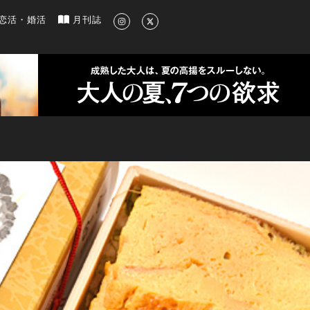
新のグルメ、洗練されたライフスタイル情報
恋活・婚活
月刊誌