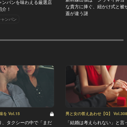
ャンパンを味わえる厳選店
な貴方に捧ぐ、紐かけ式と被
紹介！
蓋が違う謎
シャンパン
 Vol.15
男と女の答えあわせ【Q】 Vol.30
り、タクシーの中で「まだ
「結婚は考えられない」と言