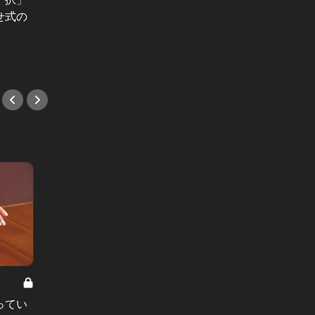
の距離
せ式の
焼肉弁当を販売！
#港区
#焼肉
8
男と女の答えあわせ【A】 Vol.308
ってい
結婚願望ゼロだった27歳男性が、交