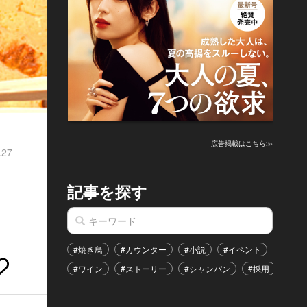
広告掲載はこちら≫
.27
記事を探す
#焼き鳥
#カウンター
#小説
#イベント
#港区
#ワイン
#ストーリー
#シャンパン
#採用
#恋