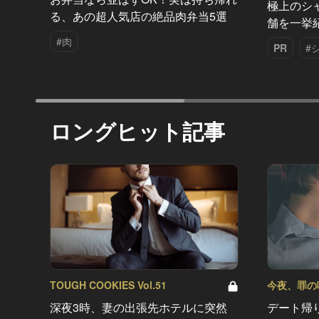
極上のシ
る、あの超人気店の絶品肉弁当5選
舗を一挙
#肉
PR
#
ロングヒット記事
TOUGH COOKIES Vol.51
今夜、罪の味を
深夜3時、妻の出張先ホテルに突然
デート帰