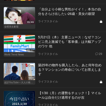
「自分より小柄な男性がイイ！」本当の自
分をさらけ出したい26歳・美女の願望
ライフスタイル
Vol.89
金曜美女劇場
5月21日（木） 主要ニュース：なぜ？コン
ビニ売上激減でも「客単価」は大幅アップ
のワケ 他
Vol.37
ライフスタイル
29
World Trend News
築25年の物件を購入したら、あと何年住め
る？マンションの寿命についてお答えしま
す
Vol.5
ライフスタイル
超訳YouTube～大人の教養講座～
【1/30（月）の運勢をチェック！】マイル
ールは自分だけ適用するのが吉
ライフスタイル