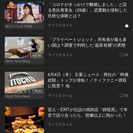
「コロナがきっかけで離婚しました」と語
る恵比寿美女（29歳）。恋愛観が逆転した
壮絶な体験とは？
Vol.6
ライフスタイル
東京リアル女子図鑑
「プライベートジェット」所有者が最も多
い国は？調査で判明した“超富裕層”の実態
ライフスタイル
24
Vol.102
World Trend News
6月4日（木） 主要ニュース：商社の「時価
総額」トップが逆転！／ティファニー買収
に暗雲？ 他
Vol.47
ライフスタイル
30
World Trend News
芸人・EXITが伝説の焼肉店『静龍苑』で本
音で語り合ったら、想像以上に熱かった！
ライフスタイル