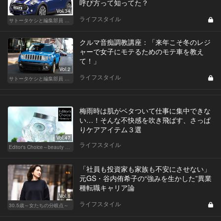
呼び方って知ってた？
Vol.34
ライフスタイル
サトータケシと編集部員 船山の"CAR GENTSへの道"
クルマ音痴調教講座：「来年こそ冬のレジ
ャーで女子にモテるためのモテ車を教え
て！」
Vol.2
ライフスタイル
サトータケシと編集部員 船山の"CAR GENTSへの道"
梅雨時は肌がベタついて仕事に集中できな
い…！そんな不快感を吹き飛ばす、さっぱ
りケアアイテム３選
Vol.47
ライフスタイル
Editor's Choice～beauty & wellness～
「社員も投資家も家族も不安にさせない」
元GS・谷内侑希子の“強みを生かした”異業
種転職キャリア論
Vol.8
ライフスタイル
30.5歳～女たちの分岐点～