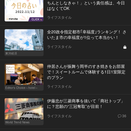
ちんとしなきゃ！」という責任感は、今日
はなくてOK
ライフスタイル
全20政令指定都市｢幸福度｣ランキング！ さ
いたま市の幸福度が1位って本当かい！
ライフスタイル
Vol.2
東洋経済
仲居さんが振舞う岡半のすき焼きをお部屋
で！スイートルームで体験する1日1室限定
のプラン
Vol.18
ライフスタイル
Editor's Choice～hotel～
伊藤忠が三菱商事を抜いて「商社トップ」
に？悲願の“三冠奪取”が目前！
ライフスタイル
36
Vol.95
World Trend News