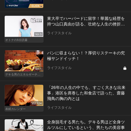
東大卒でハーバードに留学！華麗な経歴を
持つ山口真由が語る、壮絶な人生の挫折…
ライフスタイル
Vol.5
オトナの5分読書
パンに収まらない！？厚切りステーキの究
極サンドイッチ！
ライフスタイル
Vol.1
デキる男のエネルギーチャージ POWER HOTELS ホテルがサンドイッチブームを牽引する！
「26年の人生の中でも、すごく大きな出来
事」港区を席巻した和食店で語った、齋藤
飛鳥の胸の内とは
Vol.124
ライフスタイル
表紙カレンダー
全身脱毛する男たち。デキる男ほど全身ツ
ルツルにしているという、男たちの美容事