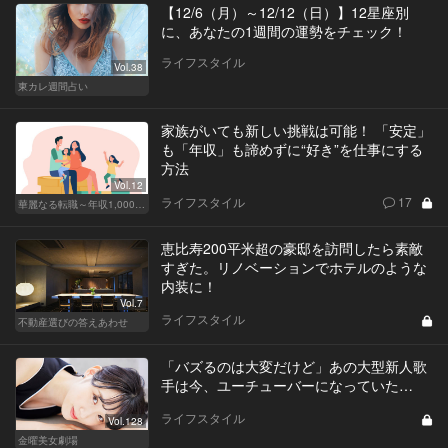
【12/6（月）～12/12（日）】12星座別
に、あなたの1週間の運勢をチェック！
ライフスタイル
Vol.38
東カレ週間占い
家族がいても新しい挑戦は可能！ 「安定」
も「年収」も諦めずに“好き”を仕事にする
方法
Vol.12
ライフスタイル
17
華麗なる転職～年収1,000万超の道～
恵比寿200平米超の豪邸を訪問したら素敵
すぎた。リノベーションでホテルのような
内装に！
Vol.7
ライフスタイル
不動産選びの答えあわせ
「バズるのは大変だけど」あの大型新人歌
手は今、ユーチューバーになっていた…
ライフスタイル
Vol.128
金曜美女劇場