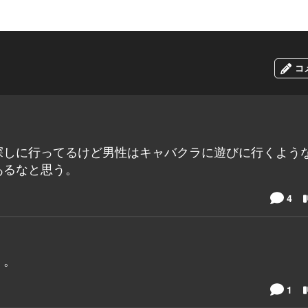
コ
探しに行ってるけど男性はキャバクラに遊びに行くよう
あるなと思う。
4
・。
1