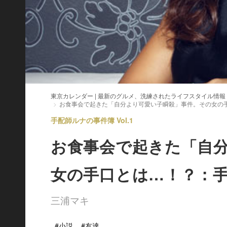
東京カレンダー | 最新のグルメ、洗練されたライフスタイル情報
お食事会で起きた「自分より可愛い子瞬殺」事件。その女の
手配師ルナの事件簿 Vol.1
お食事会で起きた「自
女の手口とは…！？：
三浦マキ
#小説
#友達