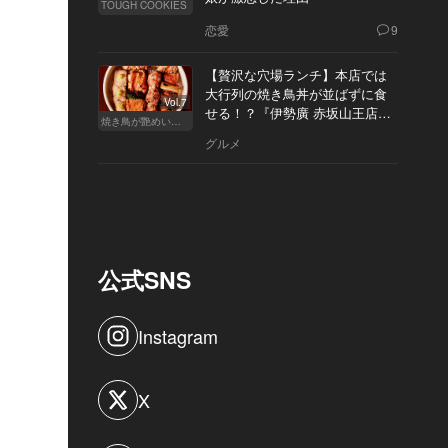
TOUGH COOKIES
恋愛
9
【贅沢な穴場ランチ】本店では
大行列の焼き鳥丼が並ばずに食
Vol.7
せる！？『伊勢廣 赤坂山王店』
焼き鳥が艶めいてきた
へ
グルメ
公式SNS
Instagram
X