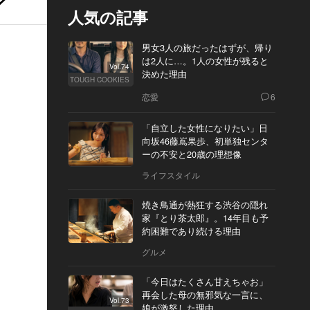
人気の記事
男女3人の旅だったはずが、帰り
は2人に…。1人の女性が残ると
Vol.74
決めた理由
TOUGH COOKIES
恋愛
6
「自立した女性になりたい」日
向坂46藤嶌果歩、初単独センタ
ーの不安と20歳の理想像
ライフスタイル
焼き鳥通が熱狂する渋谷の隠れ
家『とり茶太郎』。14年目も予
約困難であり続ける理由
グルメ
「今日はたくさん甘えちゃお」
再会した母の無邪気な一言に、
Vol.73
娘が激怒した理由