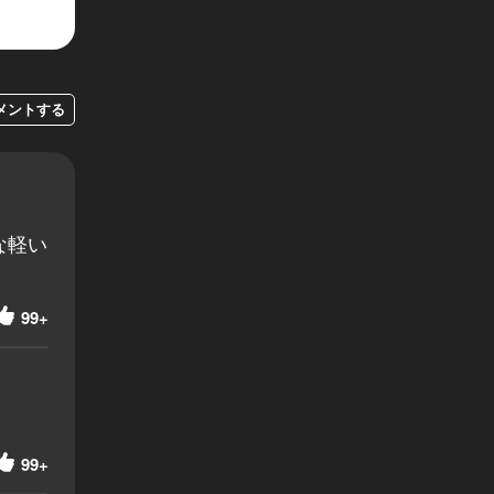
メントする
な軽い
99+
99+