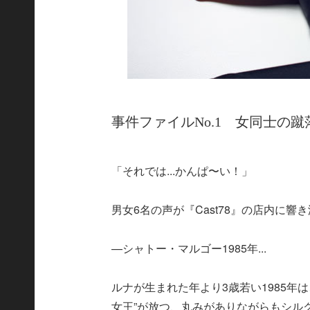
事件ファイルNo.1 女同士の
「それでは...かんぱ〜い！」
男女6名の声が『Cast78』の店内に響
—シャトー・マルゴー1985年...
ルナが生まれた年より3歳若い1985年
女王”が放つ、丸みがありながらもシル