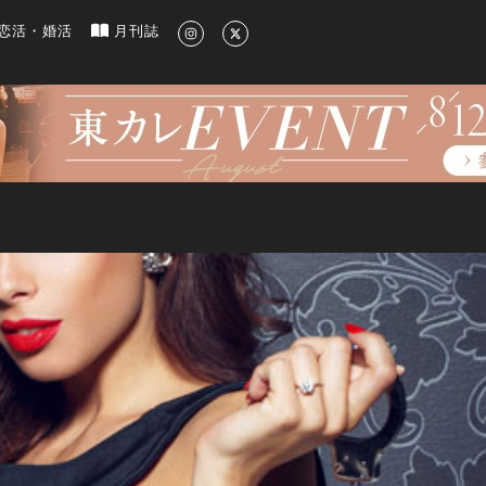
新のグルメ、洗練されたライフスタイル情報
恋活・婚活
月刊誌