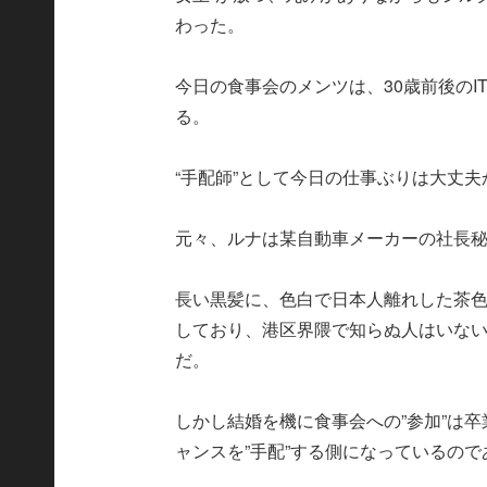
わった。
今日の食事会のメンツは、30歳前後のI
る。
“手配師”として今日の仕事ぶりは大丈
元々、ルナは某自動車メーカーの社長
長い黒髪に、色白で日本人離れした茶色
しており、港区界隈で知らぬ人はいな
だ。
しかし結婚を機に食事会への”参加”は
ャンスを”手配”する側になっているので