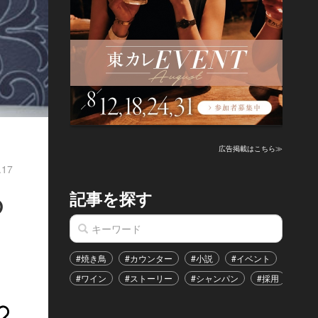
広告掲載はこちら≫
.17
記事を探す
の
#焼き鳥
#カウンター
#小説
#イベント
#港区
#ワイン
#ストーリー
#シャンパン
#採用
#恋