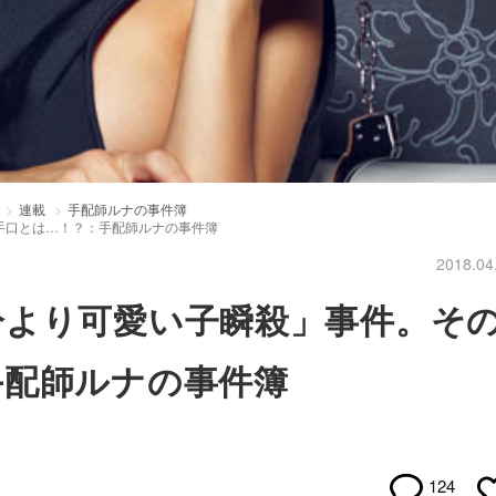
連載
手配師ルナの事件簿
手口とは…！？：手配師ルナの事件簿
2018.04
分より可愛い子瞬殺」事件。そ
手配師ルナの事件簿
124