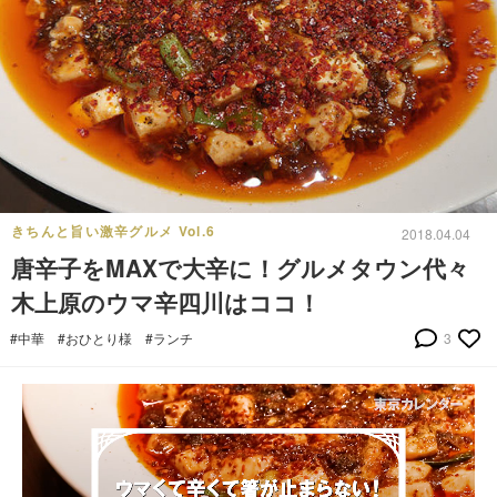
きちんと旨い激辛グルメ Vol.6
2018.04.04
唐辛子をMAXで大辛に！グルメタウン代々
木上原のウマ辛四川はココ！
#中華
#おひとり様
#ランチ
3