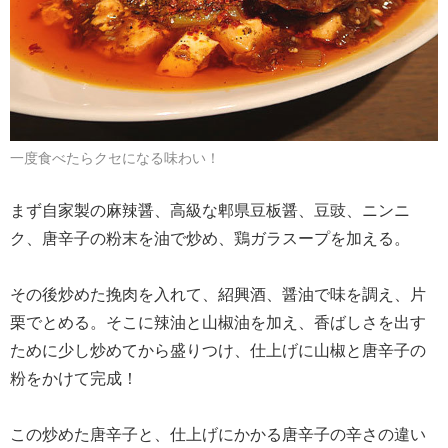
一度食べたらクセになる味わい！
まず自家製の麻辣醤、高級な郫県豆板醤、豆豉、ニンニ
ク、唐辛子の粉末を油で炒め、鶏ガラスープを加える。
その後炒めた挽肉を入れて、紹興酒、醤油で味を調え、片
栗でとめる。そこに辣油と山椒油を加え、香ばしさを出す
ために少し炒めてから盛りつけ、仕上げに山椒と唐辛子の
粉をかけて完成！
この炒めた唐辛子と、仕上げにかかる唐辛子の辛さの違い