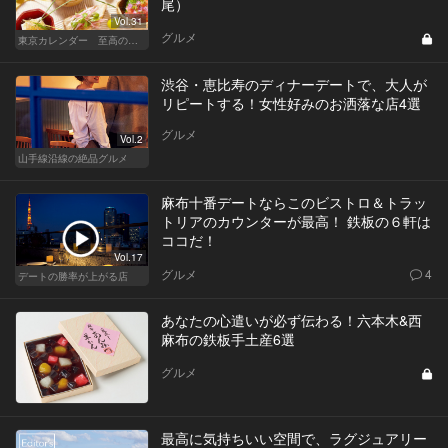
尾）
Vol.31
グルメ
東京カレンダー 至高の名店シリーズ
渋谷・恵比寿のディナーデートで、大人が
リピートする！女性好みのお洒落な店4選
グルメ
Vol.2
山手線沿線の絶品グルメ
麻布十番デートならこのビストロ＆トラッ
トリアのカウンターが最高！ 鉄板の６軒は
ココだ！
Vol.17
グルメ
4
デートの勝率が上がる店
あなたの心遣いが必ず伝わる！六本木&西
麻布の鉄板手土産6選
グルメ
最高に気持ちいい空間で、ラグジュアリー