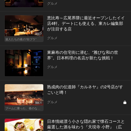
グルメ
恵比寿～広尾界隈に最近オープンしたイイ
店4軒。デートにも使える、東カレ編集部
が注目する店
Vol.7
グルメ
達人たちの夜の“街ブラ”
東麻布の住宅街に潜む、“雅びな和の世
界”。日本料理の名店が新たな挑戦！
グルメ
熟成肉の伝道師『カルネヤ』の2号店がす
ごいと噂！
グルメ
Vol.1
ブームに乗った、巷のなんちゃってに喝！ 真実の熟成肉しか食べたくない！
日本情緒漂う小さな隠れ家で懐石コースと
厳選した酒を味わう『天現寺 小野』（広