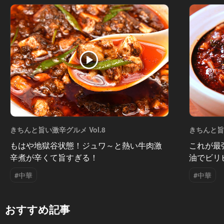
きちんと旨い激辛グルメ Vol.8
きちんと旨い
もはや地獄谷状態！ジュワ～と熱い牛肉激
これが最
辛煮が辛くて旨すぎる！
油でビリ
#中華
#中華
おすすめ記事