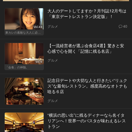
大人のデートしてますか？月刊誌12月号は
「東京デートレストラン決定版」！
グルメ
40
Vol.43
東カレの素敵な大人に必要なこと
【一流経営者が選ぶ会食店4選】驚きと安
心感で心を開く「記憶に残る名店」
グルメ
Vol.9
「会食」の神髄。
記念日デートや大切な人と行きたい“リュク
ス”な最旬レストラン。感度高めなオトナも
唸る６店
グルメ
“横浜の思い出”に残るディナーなら名イタ
リアンへ！世界一のパスタが味わえるレス
トラン