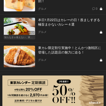
剖！
グルメ
3
本日1月22日はカレーの日！羨ましすぎる
極旨まかないカレー４選
グルメ
Vol.2
知らなきゃ食えない、東京裏カレー
東カレ限定割引実施中！とんかつ激戦区に
登場した話題店の魅力に迫る！
グルメ