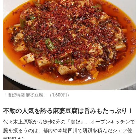
「虞妃特製 麻婆豆腐」（1,600円）
不動の人気を誇る麻婆豆腐は旨みもたっぷり！
代々木上原駅から徒歩2分の『虞妃』。オープンキッチンで
腕を振るうのは、都内や本場四川で研鑽を積んだシェフ佐
藤剛氏だ。