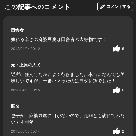
この記事へのコメント
コメントする
田舎者
痺れる辛さの麻婆豆腐は田舎者の大好物です！
2018/04/04 20:12
8
元・上原の人民
近所に住んでた時によく行きました。本当になんでも美
味しいですが、一番ハマったのはヨダレ鶏でした！
2018/04/05 09:15
6
匿名
息子が、麻婆豆腐に目がないので、是非とも訪れてみた
いです💨💖
2018/05/03 05:14
2