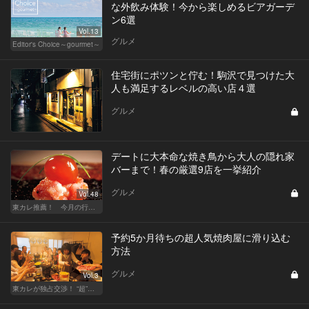
な外飲み体験！今から楽しめるビアガーデ
ン6選
Vol.13
グルメ
Editor's Choice～gourmet～
住宅街にポツンと佇む！駒沢で見つけた大
人も満足するレベルの高い店４選
グルメ
デートに大本命な焼き鳥から大人の隠れ家
バーまで！春の厳選9店を一挙紹介
グルメ
Vol.48
東カレ推薦！ 今月の行くべき店
予約5か月待ちの超人気焼肉屋に滑り込む
方法
グルメ
Vol.3
東カレが独占交渉！ “超”予約困難店の席をリザーブ！