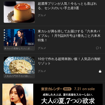
超濃厚プリンが人気！今もっとも喜ばれ
る、センスのいい手土産3選
グルメ
東カレが満を持してお届けする『六本木バ
イブル』！月刊誌9月号は1冊丸ごと六本木
特集！
Vol.4
グルメ
1
東カレの素敵な大人に必要なこと
10分で作れる超簡単賄い飯！人気店の海鮮
リゾット
グルメ
Vol.4
人気店の門外不出の賄いレシピ