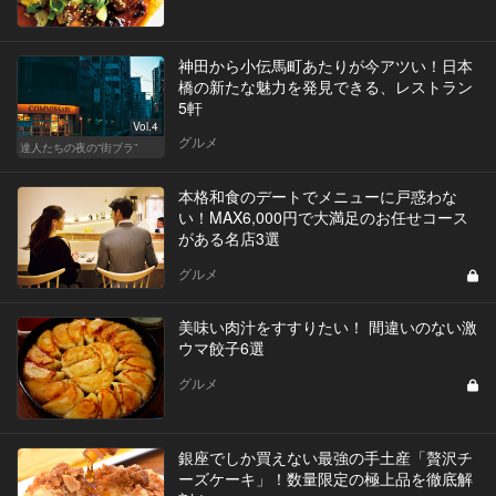
神田から小伝馬町あたりが今アツい！日本
橋の新たな魅力を発見できる、レストラン
5軒
Vol.4
グルメ
達人たちの夜の“街ブラ”
本格和食のデートでメニューに戸惑わな
い！MAX6,000円で大満足のお任せコース
がある名店3選
グルメ
美味い肉汁をすすりたい！ 間違いのない激
ウマ餃子6選
グルメ
銀座でしか買えない最強の手土産「贅沢チ
ーズケーキ」！数量限定の極上品を徹底解