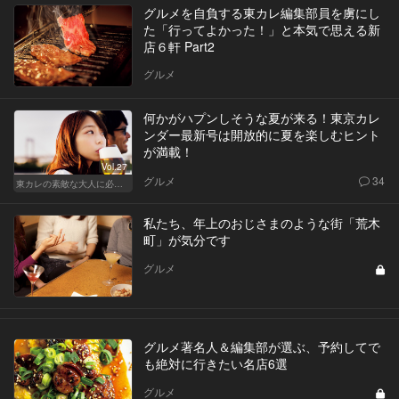
グルメを自負する東カレ編集部員を虜にし
た「行ってよかった！」と本気で思える新
店６軒 Part2
グルメ
何かがハプンしそうな夏が来る！東京カレ
ンダー最新号は開放的に夏を楽しむヒント
が満載！
Vol.27
グルメ
34
東カレの素敵な大人に必要なこと
私たち、年上のおじさまのような街「荒木
町」が気分です
グルメ
グルメ著名人＆編集部が選ぶ、予約してで
も絶対に行きたい名店6選
グルメ