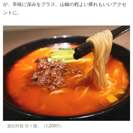
が、辛味に深みをプラス。山椒の程よい痺れもいいアクセ
ントに。
「虞妃特製 坦々麺」（1,200円）