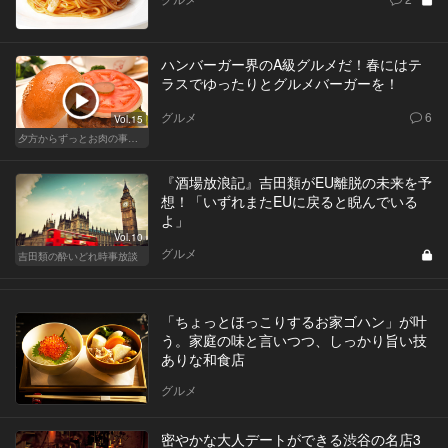
ハンバーガー界のA級グルメだ！春にはテ
ラスでゆったりとグルメバーガーを！
グルメ
6
Vol.15
夕方からずっとお肉の事を考えてる貴方へ
『酒場放浪記』吉田類がEU離脱の未来を予
想！「いずれまたEUに戻ると睨んでいる
よ」
Vol.10
グルメ
吉田類の酔いどれ時事放談
「ちょっとほっこりするお家ゴハン」が叶
う。家庭の味と言いつつ、しっかり旨い技
ありな和食店
グルメ
密やかな大人デートができる渋谷の名店3