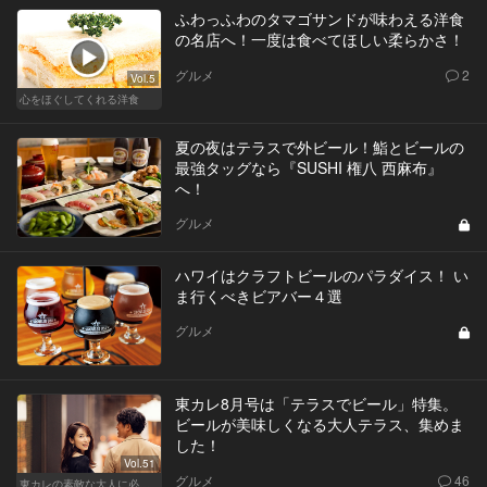
ふわっふわのタマゴサンドが味わえる洋食
の名店へ！一度は食べてほしい柔らかさ！
グルメ
2
Vol.5
心をほぐしてくれる洋食
夏の夜はテラスで外ビール！鮨とビールの
最強タッグなら『SUSHI 権八 西麻布』
へ！
グルメ
ハワイはクラフトビールのパラダイス！ い
ま行くべきビアバー４選
グルメ
東カレ8月号は「テラスでビール」特集。
ビールが美味しくなる大人テラス、集めま
した！
Vol.51
グルメ
46
東カレの素敵な大人に必要なこと