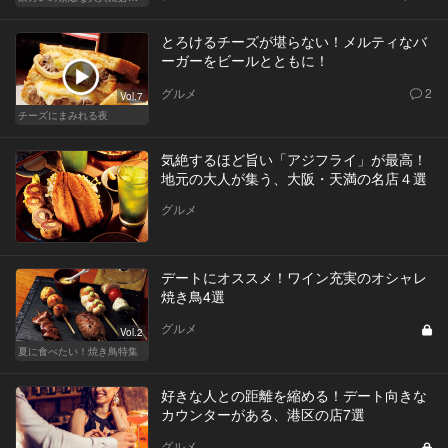
とろけるチーズが堪らない！メルティなバ
ーガーをビールとともに！
グルメ
2
Vol.7
チーズにまみれる夜
気絶するほど旨い「アジフライ」が最高！
地元の大人が集う、大阪・天満の名店４選
グルメ
デートにオススメ！ワイン充実のオシャレ
焼き鳥4選
グルメ
Vol.2
夏に食べたい！焼き鳥特集
好きな人との距離を縮める！デート向きな
カウンターがある、港区の店7選
グルメ