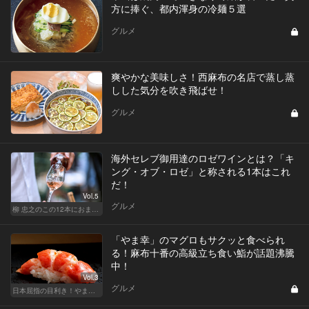
方に捧ぐ、都内渾身の冷麺５選
グルメ
爽やかな美味しさ！西麻布の名店で蒸し蒸
しした気分を吹き飛ばせ！
グルメ
海外セレブ御用達のロゼワインとは？「キ
ング・オブ・ロゼ」と称される1本はこれ
だ！
Vol.5
グルメ
柳 忠之のこの12本におまかせ
「やま幸」のマグロもサクッと食べられ
る！麻布十番の高級立ち食い鮨が話題沸騰
中！
Vol.3
グルメ
日本屈指の目利き！やま幸のマグロが味わえる東京の名店