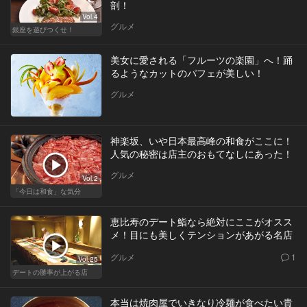
剖！
Vol.4
グルメ
銀座を遊びつくせ！
美女に愛される「フルーツの楽園」へ！踊
るようなカットのパフェが美しい！
グルメ
神楽坂、いや日本最高峰の和食がここに！
人気の秘密は店主のおもてなしにあった！
グルメ
Vol.2
「今日は和食」な気分
恵比寿のデート鮨なら絶対にここがオスス
メ！目にも美しくテンションがあがる名店
グルメ
1
Vol.25
デートの勝率が上がる店
本当は焼肉屋でいきなり冷麺が食べたい貴