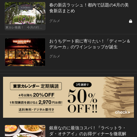
春の新店ラッシュ！都内で話題の4月の美
食新店まとめ
グルメ
Vol.6
東カレ推薦！ 今月の行くべき店
おうちデート前に寄りたい！「ディーン＆
デルーカ」のワインショップが誕生
グルメ
銀座なのに最強コスパ！『ラベットラ・
ダ・オチアイ』のお得ディナーを徹底解