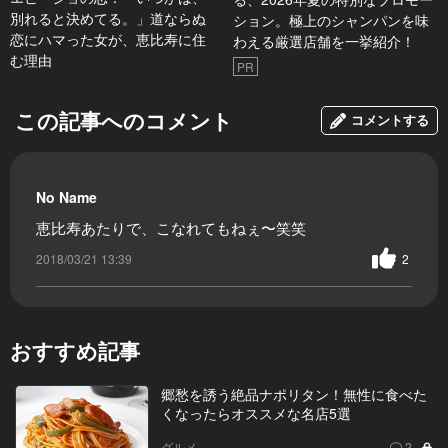
別れると決めてる。」道ならぬ
ション。極上のシャンパンを味
恋にハマった女が、恵比寿に住
わえる厳選店舗を一挙紹介！
む理由
PR
この記事へのコメント
コメントする
No Name
恵比寿あたりで、こなれてもねぇ〜笑笑
2018/03/21 13:39
2
おすすめ記事
郷愁を誘う絶品ナポリタン！無性に食べた
くなったらオススメな名店5選
グルメ
2