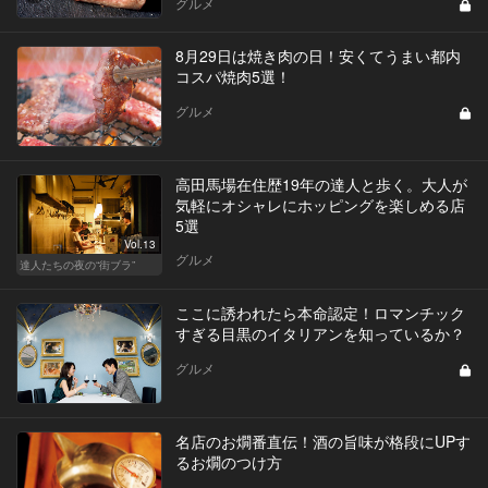
グルメ
8月29日は焼き肉の日！安くてうまい都内
コスパ焼肉5選！
グルメ
高田馬場在住歴19年の達人と歩く。大人が
気軽にオシャレにホッピングを楽しめる店
5選
Vol.13
グルメ
達人たちの夜の“街ブラ”
ここに誘われたら本命認定！ロマンチック
すぎる目黒のイタリアンを知っているか？
グルメ
名店のお燗番直伝！酒の旨味が格段にUPす
るお燗のつけ方