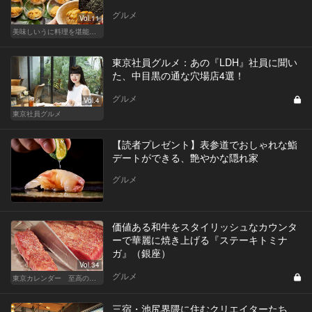
グルメ
Vol.11
美味しいうに料理を堪能できる東京の名店
東京社員グルメ：あの『LDH』社員に聞い
た、中目黒の通な穴場店4選！
グルメ
Vol.4
東京社員グルメ
【読者プレゼント】表参道でおしゃれな鮨
デートができる、艶やかな隠れ家
グルメ
価値ある和牛をスタイリッシュなカウンタ
ーで華麗に焼き上げる『ステーキトミナ
ガ』（銀座）
Vol.34
グルメ
東京カレンダー 至高の名店シリーズ
三宿・池尻界隈に住むクリエイターたち