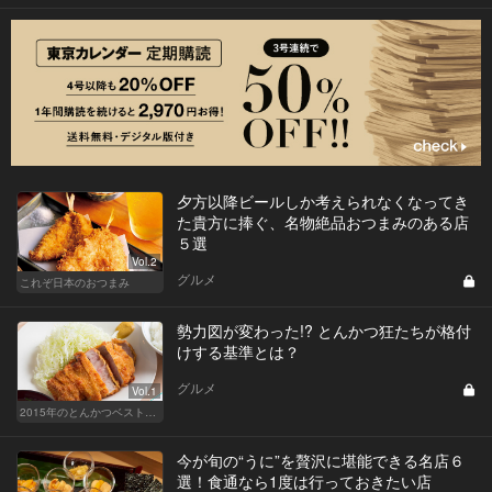
夕方以降ビールしか考えられなくなってき
た貴方に捧ぐ、名物絶品おつまみのある店
５選
Vol.2
グルメ
これぞ日本のおつまみ
勢力図が変わった!? とんかつ狂たちが格付
けする基準とは？
グルメ
Vol.1
2015年のとんかつベスト10を発表！
今が旬の“うに”を贅沢に堪能できる名店６
選！食通なら1度は行っておきたい店