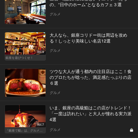
の、“日中のホーム”となるカフェ３選
グルメ
大人なら、銀座コリドー街は周辺を攻め
る！しっとり美味しい名店12選
グルメ
Vol.9
銀座を遊びつくせ！
ツウな大人が通う都内の注目店はここ！食
のプロたちが唸った、満足感たっぷりの店
６選
グルメ
いま、銀座の高級鮨はこの店がトレンド！
「一度は訪れたい」と大人が憧れる実力派
4選
Vol.7
グルメ
『銀座で鮨』は、グルメな大人のたしなみだ