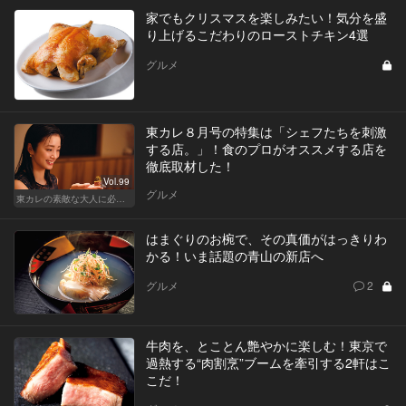
家でもクリスマスを楽しみたい！気分を盛
り上げるこだわりのローストチキン4選
グルメ
東カレ８月号の特集は「シェフたちを刺激
する店。」！食のプロがオススメする店を
徹底取材した！
Vol.99
グルメ
東カレの素敵な大人に必要なこと
はまぐりのお椀で、その真価がはっきりわ
かる！いま話題の青山の新店へ
グルメ
2
牛肉を、とことん艶やかに楽しむ！東京で
過熱する“肉割烹”ブームを牽引する2軒はこ
こだ！