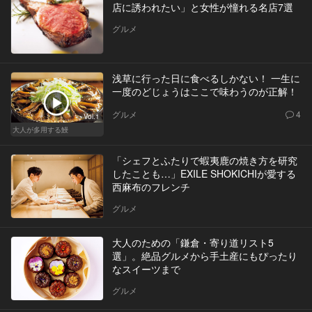
店に誘われたい」と女性が憧れる名店7選
グルメ
浅草に行った日に食べるしかない！ 一生に
一度のどじょうはここで味わうのが正解！
グルメ
4
Vol.1
大人が多用する鰻
「シェフとふたりで蝦夷鹿の焼き方を研究
したことも…」EXILE SHOKICHIが愛する
西麻布のフレンチ
グルメ
大人のための「鎌倉・寄り道リスト5
選」。絶品グルメから手土産にもぴったり
なスイーツまで
グルメ