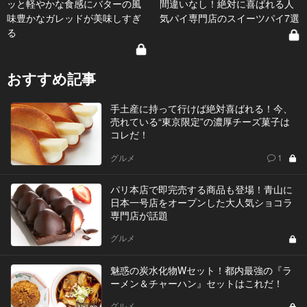
ッと軽やかな食感にバターの風
間違いなし！絶対に喜ばれる人
味豊かなガレッドが美味しすぎ
気パイ専門店のスイーツパイ7選
る
おすすめ記事
手土産に持って行けば絶対喜ばれる！今、
売れている“東京限定”の濃厚チーズ菓子は
コレだ！
グルメ
1
パリ本店で即完売する商品も登場！青山に
日本一号店をオープンした大人気ショコラ
専門店が話題
グルメ
魅惑の炭水化物Wセット！都内最強の『ラ
ーメン＆チャーハン』セットはこれだ！
グルメ