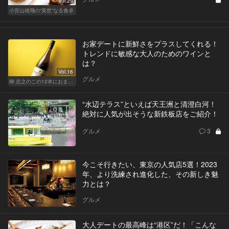
Vol.29
小宮山雄飛の“英世”なる食卓
お家デートに新鮮さをプラスしてくれる！
トレンドに敏感な大人のためのワインと
は？
Vol.16
グルメ
柳 忠之のこの12本におまかせ
“水辺テラス”といえば天王洲と清澄白河！
絶対に人気が出そうな新鉄板店をご紹介！
グルメ
3
今こそ行きたい、東京の人気店5選！2023
年、より洗練され進化した、その新しき魅
力とは？
グルメ
大人デートの最高峰は“港区”だ！「こんな