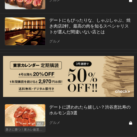
デートにもぴったりな、しゃぶしゃぶ、焼
き肉店2軒。最高の肉を知るスペシャリス
トが選んだ間違いない店とは
グルメ
デートに誘われたら嬉しい？渋谷恵比寿の
ホルモン店3選
グルメ
Vol.1
暑さに勝つ！東カレ厳選ホルモン特集