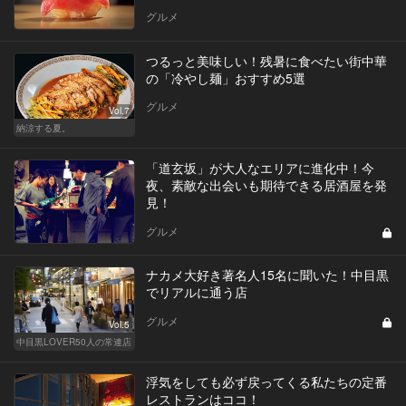
グルメ
つるっと美味しい！残暑に食べたい街中華
の「冷やし麺」おすすめ5選
グルメ
Vol.7
納涼する夏。
「道玄坂」が大人なエリアに進化中！今
夜、素敵な出会いも期待できる居酒屋を発
見！
グルメ
ナカメ大好き著名人15名に聞いた！中目黒
でリアルに通う店
グルメ
Vol.5
中目黒LOVER50人の常連店
浮気をしても必ず戻ってくる私たちの定番
レストランはココ！