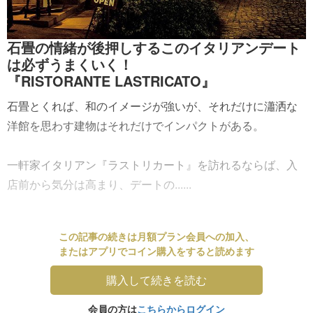
石畳の情緒が後押しするこのイタリアンデート
は必ずうまくいく！
『RISTORANTE LASTRICATO』
石畳とくれば、和のイメージが強いが、それだけに瀟洒な
洋館を思わす建物はそれだけでインパクトがある。
一軒家イタリアン『ラストリカート』を訪れるならば、入
店前から気分は高まり、デートの......
この記事の続きは月額プラン会員への加入、
またはアプリでコイン購入をすると読めます
購入して続きを読む
会員の方は
こちらからログイン