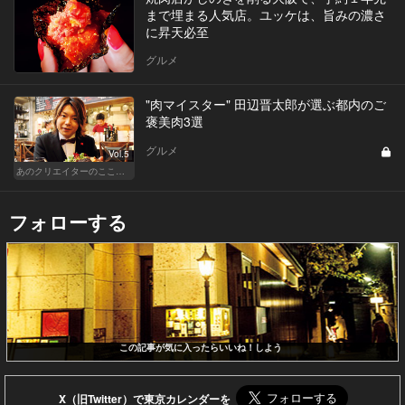
まで埋まる人気店。ユッケは、旨みの濃さ
に昇天必至
グルメ
"肉マイスター" 田辺晋太郎が選ぶ都内のご
褒美肉3選
グルメ
Vol.5
あのクリエイターのここぞのチカラ飯
フォローする
この記事が気に入ったらいいね！しよう
X（旧Twitter）で東京カレンダーを