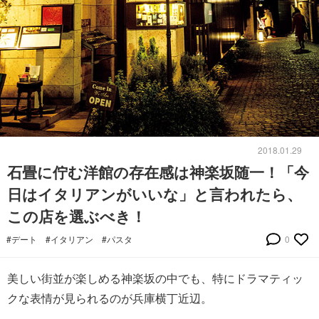
2018.01.29
石畳に佇む洋館の存在感は神楽坂随一！「今
日はイタリアンがいいな」と言われたら、
この店を選ぶべき！
#デート
#イタリアン
#パスタ
0
美しい街並が楽しめる神楽坂の中でも、特にドラマティッ
クな表情が見られるのが兵庫横丁近辺。