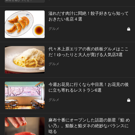
溢れだす肉汁に悶絶！餃子好きなら知って
おきたい名店４選
グルメ
代々木上原エリアの夜の鉄板グルメはここ
だ！ゆったりと大人が寛げる人気店3選
グルメ
今週お花見に行くなら中目黒！お花見の後
に立ち寄れるレストラン6選
グルメ
麻布十番にオープンした話題の新星『鮨 め
い乃』。鮨飯と鮨ダネの絶妙なバランスに
唸る