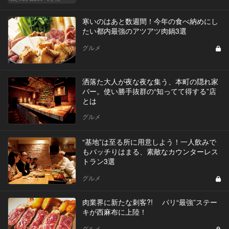
寒いのはあと数週間！今年の食べ納めにし
たい都内最強のアツアツ肉鍋3選
グルメ
洒落た大人が夜な夜な集う、本町の隠れ家
バー。使い勝手抜群の“知ってて得する”店
とは
グルメ
“基地”は至る所に用意しよう！一人飲みで
もバッチりはまる、素敵なカウンターレス
トラン3選
グルメ
肉業界に新たな刺客?! パリ“最強”ステー
キが西麻布に上陸！
グルメ