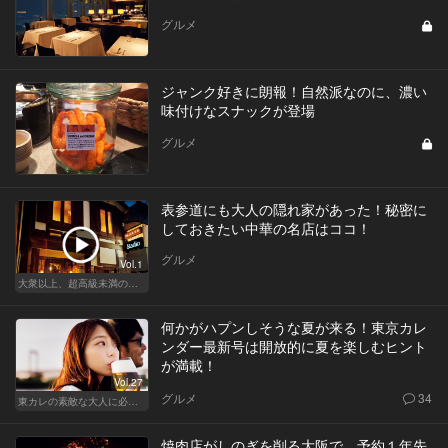
グルメ
ジャンク好きに朗報！自然派なのに、濃い
味付けなスナックが登場
グルメ
表参道にも大人の隠れ家があった！秘密に
しておきたい中華の名店はココ！
グルメ
Vol.1
大衆以上、超高級未満の絶品中華
何かがハプンしそうな夏が来る！東京カレ
ンダー最新号は開放的に夏を楽しむヒント
が満載！
Vol.27
グルメ
34
東カレの素敵な大人に必要なこと
焼肉店がしのぎを削る大阪で、予約１年先