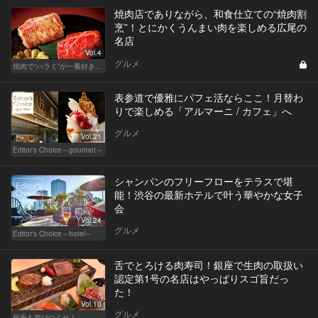
焼肉店でありながら、和食仕立ての“焼肉割
烹”！とにかくうんまい肉を楽しめる広尾の
名店
Vol.4
グルメ
焼肉で“ハラミ”が一番好きならこの東京の名店へ
表参道で優雅にパフェ活ならここ！月替わ
りで楽しめる「アルマーニ / カフェ」へ
グルメ
Vol.21
Editor's Choice～gourmet～
シャンパンのフリーフローをテラスで堪
能！渋谷の最新ホテルで叶う華やかな女子
会
Vol.24
グルメ
Editor's Choice～hotel～
舌でとろける肉寿司！銀座で生肉の取扱い
認定第1号の名店はやっぱりスゴ旨だっ
た！
Vol.10
グルメ
銀座を遊びつくせ！