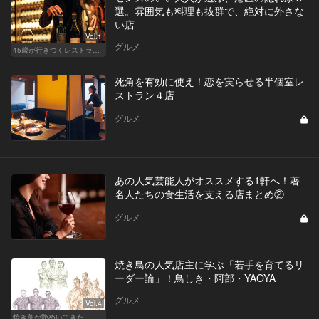
選。雰囲気も料理も抜群で、絶対に外さな
い店
Vol.1
グルメ
45歳が行きつくレストラン＆バー
死角を有効に使え！恋を実らせる半個室レ
ストラン４店
グルメ
あの人気芸能人がオススメする1軒へ！著
名人たちの食生活を支える店まとめ②
グルメ
焼き鳥の人気店主に学ぶ「若手を育てるリ
ーダー論」！鳥しき・阿部・YAOYA
グルメ
Vol.4
焼き鳥が艶めいてきた