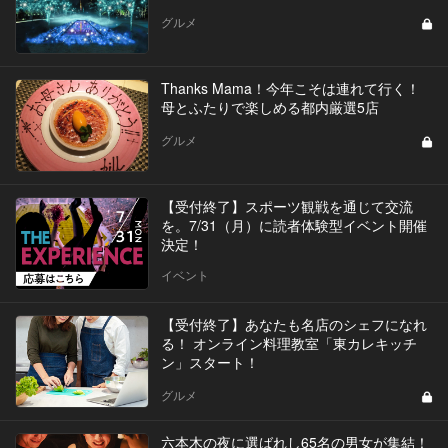
グルメ
Thanks Mama！今年こそは連れて行く！
母とふたりで楽しめる都内厳選5店
グルメ
【受付終了】スポーツ観戦を通じて交流
を。7/31（月）に読者体験型イベント開催
決定！
イベント
【受付終了】あなたも名店のシェフになれ
る！ オンライン料理教室「東カレキッチ
ン」スタート！
グルメ
六本木の夜に選ばれし65名の男女が集結！