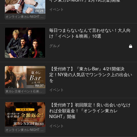
イベント
Vol.26
オンライン東カレNIGHT イベント募集
毎日つまらないなんて言わせない！大人向
け「イベント＆映画」10選
グルメ
【受付終了】『東カレBar』4/21開催決
定！NY発の人気店でワンランク上の出会い
を
Vol.37
イベント
東カレ主催イベント応募詳細記事一覧
【受付終了】初回限定！良い出会いがなけ
れば全額返金！『オンライン東カレ
NIGHT』開催
Vol.63
イベント
オンライン東カレNIGHT イベント募集