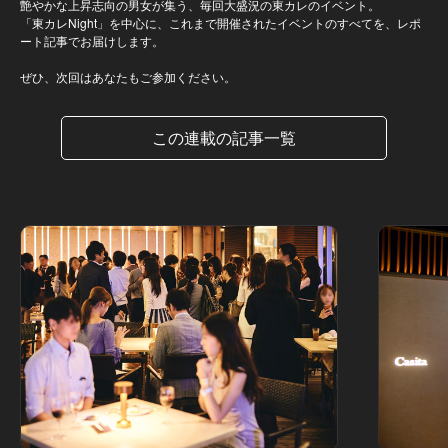
艶やかな上昇志向の男女が集う、毎回大盛況の東カレのイベント。
「東カレNight」を中心に、これまで開催されたイベントのすべてを、レポ
ート記事でお届けします。
ぜひ、次回はあなたもご参加ください。
この連載の記事一覧