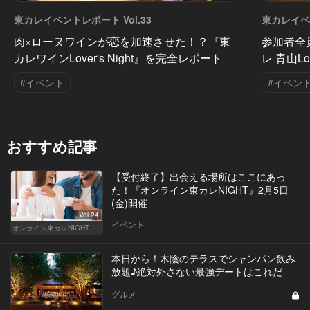
東カレイベントレポート Vol.33
東カレイベン
肉×ローヌワインが恋を加速させた！？『東
参加者全
カレワインLover's Night』を完全レポート
レ 青山Lo
#イベント
#イベン
おすすめ記事
【受付終了】出会える場所はここにあっ
た！『オンライン東カレNIGHT』2月5日
(金)開催
Vol.24
イベント
オンライン東カレNIGHT イベント募集
本日から！木陰のテラスでシャンパン飲み
放題♪絶対外さない最強デートはこれだ
グルメ