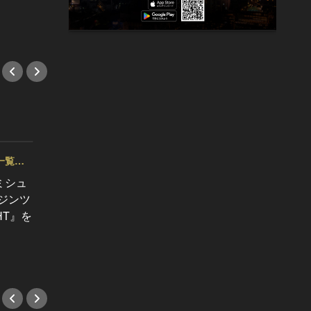
#イベント
#イベ
一覧
東カレNI
ミシュ
≪受付
今すぐ予約するしかない！東カレ読
ジンツ
寿編】
者に豪華トリュフご飯を無料サービ
HT』を
エビー
ス！
#イベ
#イベント