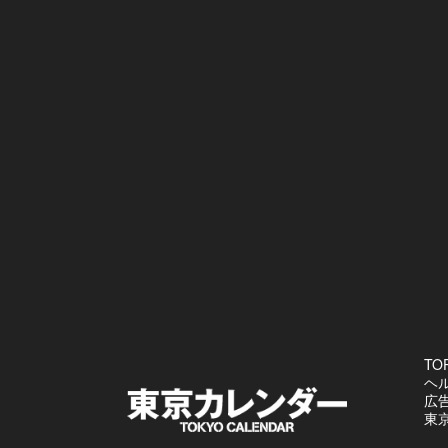
TO
ヘ
広
東