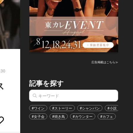
広告掲載はこちら≫
.30
記事を探す
ス
#ワイン
#ストーリー
#シャンパン
#小説
#家
#女子会
#焼き鳥
#カウンター
#カフェ
#イベ