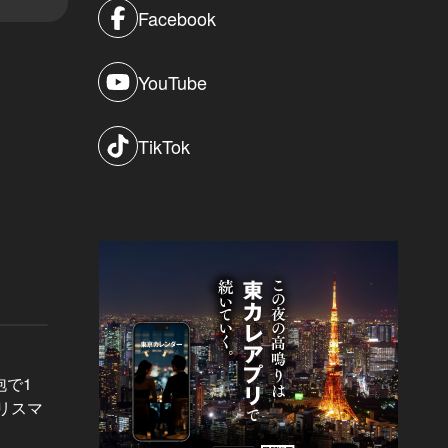
Facebook
YouTube
TikTok
東カレイベントレポート Vol.28
東カレイベ
泡で1
目に映ったのは最高峰の夜景とハイ
過去最
リスマ
スペックな異性のみ。『東カレ恵比
輝かせ
寿Lover's NIGHT』完全レポート！
マーN