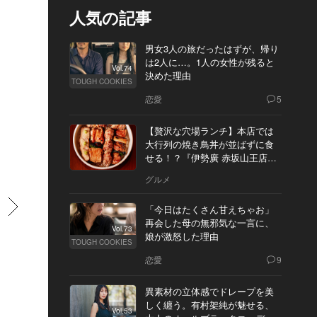
人気の記事
男女3人の旅だったはずが、帰り
は2人に…。1人の女性が残ると
Vol.74
決めた理由
TOUGH COOKIES
恋愛
5
【贅沢な穴場ランチ】本店では
大行列の焼き鳥丼が並ばずに食
せる！？『伊勢廣 赤坂山王店』
へ
グルメ
すすむ
「今日はたくさん甘えちゃお」
再会した母の無邪気な一言に、
Vol.73
娘が激怒した理由
TOUGH COOKIES
恋愛
9
異素材の立体感でドレープを美
しく纏う。有村架純が魅せる、
Vol.53