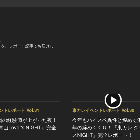
。
べてを、レポート記事でお届けし
トレポート Vol.31
東カレイベントレポート Vol.30
員の経験値が上がった夜！
今年もハイスペ異性と煌めく
山Lover's NIGHT』完全
年の締めくくり！『東カレ ク
！
スNIGHT』完全レポート！