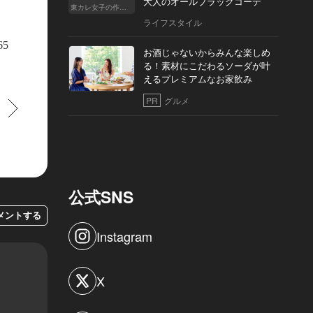
大人のオールブラックコーデ
東カレ女子の作り方
ライフスタイル
門シャンパーニュ ブランド『メゾン マム』の「マム グラン コルドン」が乾
65
お酒じゃないからみんな楽しめ
てスタンバイ。
る！素材にこだわるソーダが叶
えるプレミアムなお家飲み
PR
グルメ
すすむ
公式SNS
メントする
Instagram
X