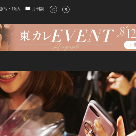
新のグルメ、洗練されたライフスタイル情報
恋活・婚活
月刊誌