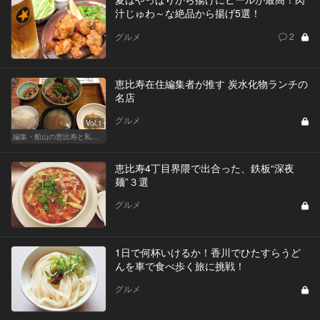
汁じゅわ～な絶品から揚げ5選！
グルメ
2
恵比寿在住編集者が推す 炭水化物ランチの
名店
グルメ
Vol.1
編集・船山の恵比寿と私、ときどきルノアール
恵比寿4丁目界隈で出合った、鉄板“深夜
麺”３選
グルメ
1日で何杯いけるか！香川でひたすらうど
んを車で食べ歩く旅に挑戦！
グルメ