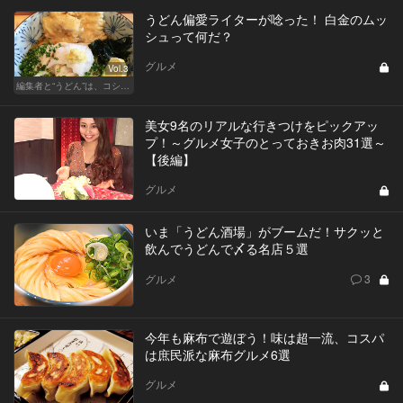
うどん偏愛ライターが唸った！ 白金のムッ
シュって何だ？
グルメ
Vol.3
編集者と“うどん”は、コシと粘りが大切です
美女9名のリアルな行きつけをピックアッ
プ！～グルメ女子のとっておきお肉31選～
【後編】
グルメ
いま「うどん酒場」がブームだ！サクッと
飲んでうどんで〆る名店５選
グルメ
3
今年も麻布で遊ぼう！味は超一流、コスパ
は庶民派な麻布グルメ6選
グルメ