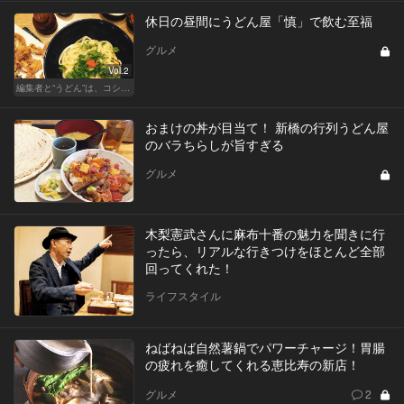
休日の昼間にうどん屋「慎」で飲む至福
グルメ
Vol.2
編集者と“うどん”は、コシと粘りが大切です
おまけの丼が目当て！ 新橋の行列うどん屋
のバラちらしが旨すぎる
グルメ
木梨憲武さんに麻布十番の魅力を聞きに行
ったら、リアルな行きつけをほとんど全部
回ってくれた！
ライフスタイル
ねばねば自然薯鍋でパワーチャージ！胃腸
の疲れを癒してくれる恵比寿の新店！
グルメ
2