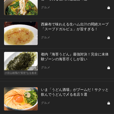
グルメ
西麻布で味わえる生ハム出汁の悶絶スープ
「スープドガルビュ」が旨すぎる！
グルメ
都内『海苔うどん』最強対決！完全に未体
験ゾーンの海苔尽くしが旨い
グルメ
Vol.19
小宮山雄飛の“英世”なる食卓
いま「うどん酒場」がブームだ！サクッと
飲んでうどんで〆る名店５選
グルメ