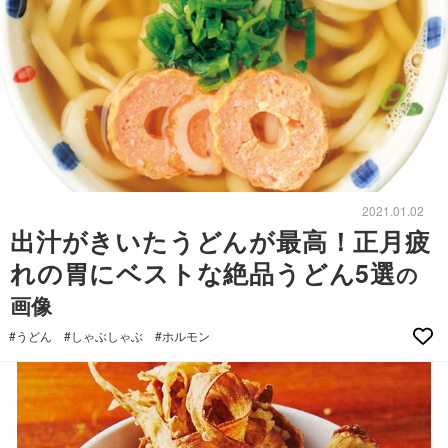
2021.01.02
出汁がきいたうどんが最高！正月疲
れの胃にベストな絶品うどん5選
の
画像
#うどん
#しゃぶしゃぶ
#ホルモン