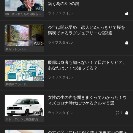
築く為の3つの鍵
Vol.6
ライフスタイル
30.5歳～女たちの分岐点～
今年は開花早め！恋人と2人っきりで桜を
満喫できるラグジュアリーな宿3選
ライフスタイル
Vol.10
東カレトラベル
慶應出身者も知らない！？日吉トリビア、
あなたはいくつ知ってる？
ライフスタイル
Vol.11
東横線プライド。
女性の生の声を聞きまくってわかった！ウ
ィズコロナ時代にウケるクルマ５選
ライフスタイル
1
Vol.58
サトータケシと編集部員 船山の"CAR GENTSへの道"
今すぐ習いに行ける!? 超人気モデルの知ら