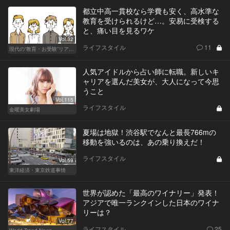
都立中高一貫校なら学費も安く、高水準な
教育を受けられるけど…。安易に受検する
と、痛い目を見るワケ
Vol.32
ライフスタイル
11
現代の“教育・お受験”リアルドキュメント
人気アイドルから占い師に転職。新しいキ
ャリアを選んだ美女が、大人になって今思
うこと
Vol.115
ライフスタイル
金曜美女劇場
夏場は地獄！渋谷駅でなんと最長766mの
移動を強いるのは、あの乗り換えだ！
ライフスタイル
Vol.59
東洋経済・東京鉄道事情
世界が認めた「最高のワイナリー」発表！
アジアで唯一ランクインした日本のワイナ
リーは？
Vol.77
ライフスタイル
25