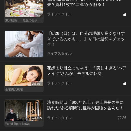
夫？資料1枚で"二流"かが解る！
ライフスタイル
Vol.1
東洋経済：『最強の働き方』『一流の育て方』
【8/28（日）は、自分の理想が高くなりす
ぎているのかも…。】今日の運勢をチェッ
ク！
ライフスタイル
花嫁より目立っちゃう！？美しすぎる“ヘア
メイク”さんが、モデルに転身
ライフスタイル
Vol.161
金曜美女劇場
演奏時間は「600年以上」史上最長の曲に
訪れた“ある瞬間”に世界が固唾を呑んだ！
ライフスタイル
26
Vol.115
World Trend News