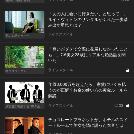
World Trend News
「あの人に会いに行きたい、と思って…」
ルイ・ヴィトンのサンダルがくれた一歩踏
み出す勇気とは？
Vol.2
ライフスタイル
私の名品テラピー
「臭いがダメで交際に発展しなかったこと
も…」CA美女28歳にリアルな婚活話を聞
いた
Vol.5
ライフスタイル
神プロジェクト
年収3,000万を超えたら、家賃にいくら払
うのが正解？お金の使い方の黄金ルールを
解説
Vol.4
ライフスタイル
32
成功者が実践する “稼ぎ生活”
チョコレートプラネットが、ホテルのスイ
ートルームで美女を隣に語った本音とは