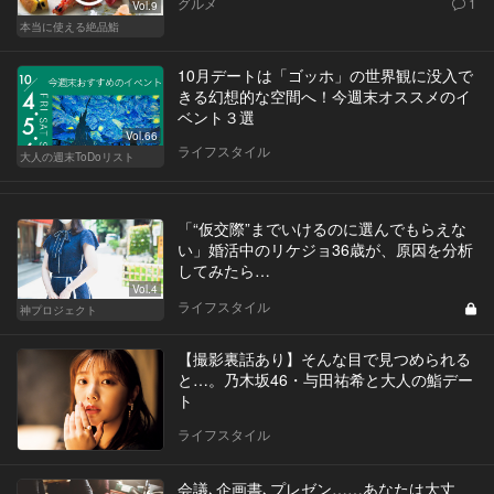
グルメ
1
Vol.9
本当に使える絶品鮨
10月デートは「ゴッホ」の世界観に没入で
きる幻想的な空間へ！今週末オススメのイ
ベント３選
Vol.66
ライフスタイル
大人の週末ToDoリスト
「“仮交際”までいけるのに選んでもらえな
い」婚活中のリケジョ36歳が、原因を分析
してみたら…
Vol.4
ライフスタイル
神プロジェクト
【撮影裏話あり】そんな目で見つめられる
と…。乃木坂46・与田祐希と大人の鮨デー
ト
ライフスタイル
会議､企画書､プレゼン……あなたは大丈