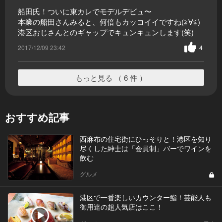
船田氏！ついに東カレでモデルデビュ〜
本業の船田さんみると、何倍もカッコイイですね(≧∀≦)
港区おじさんとのギャップでキュンキュンします(笑)
2017/12/09 23:42
4
もっと見る （ 6 件 ）
おすすめ記事
西麻布の住宅街にひっそりと！港区を知り
尽くした紳士は「会員制」バーでワインを
飲む
グルメ
港区で一番楽しいカウンター鮨！芸能人も
御用達の超人気店はここ！