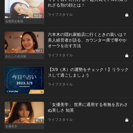
れざる別の顔とは！
ライフスタイル
Vol.32
金曜美女劇場
六本木の隠れ家鮨店に行くときの装いは？
美人経営者が語る、カウンター席で華やか
オーラを出す方法
Vol.1
ライフスタイル
わたしの名店服
【3/9（木）の運勢をチェック！】リラック
スして過ごしましょう
ライフスタイル
「女優美学」 世界に通用する有無を言わさ
ぬ美しさ 知英
ライフスタイル
Vol.9
女優美学