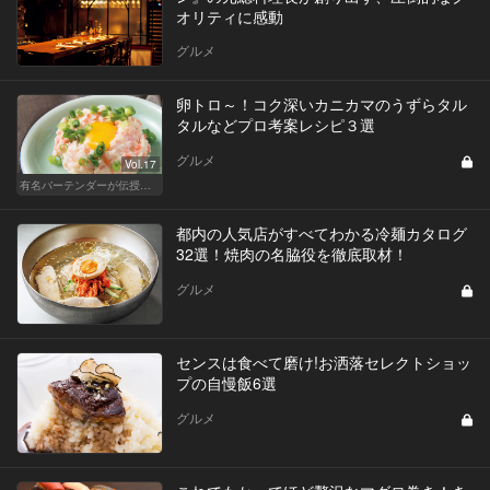
オリティに感動
グルメ
卵トロ～！コク深いカニカマのうずらタル
タルなどプロ考案レシピ３選
グルメ
Vol.17
有名バーテンダーが伝授する簡単つまみレシピ
都内の人気店がすべてわかる冷麺カタログ
32選！焼肉の名脇役を徹底取材！
グルメ
センスは食べて磨け!お洒落セレクトショッ
プの自慢飯6選
グルメ