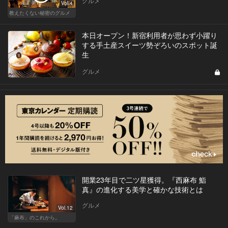
グルメ
Vol.4
教えたくない秘密のグルメ
本日オープン！新宿利用者が思わず小躍り
する手土産スイーツ勢ぞろいのスポット誕
生
グルメ
開業23年目で二ツ星獲得。『西麻布 鮨
真』の進化する美学と確かな技術とは
グルメ
Vol.12
「麻布」のこれから。