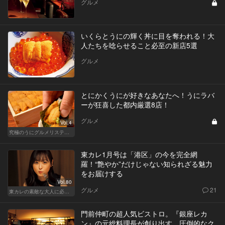
グルメ
いくらとうにの輝く丼に目を奪われる！大
人たちを唸らせること必至の新店5選
グルメ
とにかくうにが好きなあなたへ！うにラバ
ーが狂喜した都内厳選8店！
グルメ
Vol.4
究極のうにグルメリスティクル
東カレ1月号は「港区」の今を完全網
羅！“艶やか”だけじゃない知られざる魅力
をお届けする
Vol.80
グルメ
21
東カレの素敵な大人に必要なこと
門前仲町の超人気ビストロ。『銀座レカ
ン』の元総料理長が創り出す、圧倒的なク