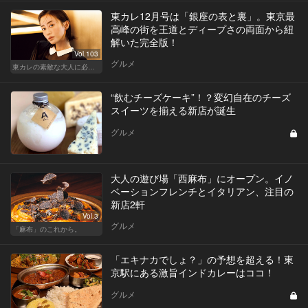
東カレ12月号は「銀座の表と裏」。東京最
高峰の街を王道とディープさの両面から紐
解いた完全版！
Vol.103
グルメ
東カレの素敵な大人に必要なこと
“飲むチーズケーキ”！？変幻自在のチーズ
スイーツを揃える新店が誕生
グルメ
大人の遊び場「西麻布」にオープン。イノ
ベーションフレンチとイタリアン、注目の
新店2軒
Vol.3
グルメ
「麻布」のこれから。
「エキナカでしょ？」の予想を超える！東
京駅にある激旨インドカレーはココ！
グルメ