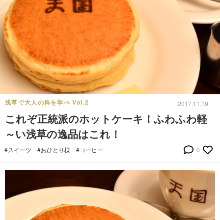
浅草で大人の粋を学べ Vol.2
2017.11.19
これぞ正統派のホットケーキ！ふわふわ軽
～い浅草の逸品はこれ！
#スイーツ
#おひとり様
#コーヒー
0