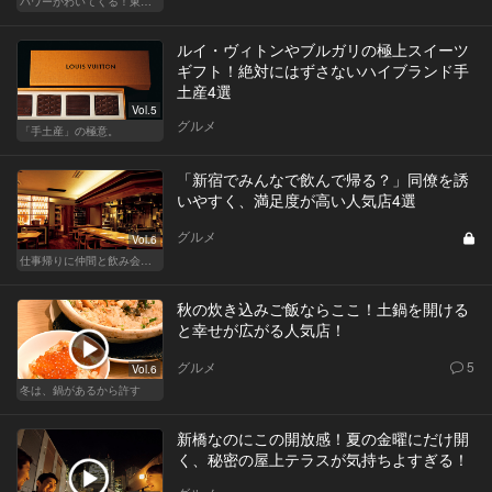
パワーがわいてくる！東京のおすすめ火鍋
ルイ・ヴィトンやブルガリの極上スイーツ
ギフト！絶対にはずさないハイブランド手
土産4選
Vol.5
グルメ
「手土産」の極意。
「新宿でみんなで飲んで帰る？」同僚を誘
いやすく、満足度が高い人気店4選
グルメ
Vol.6
仕事帰りに仲間と飲み会！丸の内・品川・新宿の人気店
秋の炊き込みご飯ならここ！土鍋を開ける
と幸せが広がる人気店！
グルメ
5
Vol.6
冬は、鍋があるから許す
新橋なのにこの開放感！夏の金曜にだけ開
く、秘密の屋上テラスが気持ちよすぎる！