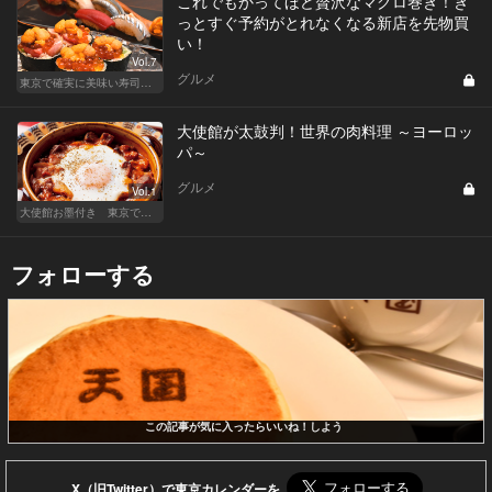
これでもかってほど贅沢なマグロ巻き！き
っとすぐ予約がとれなくなる新店を先物買
い！
Vol.7
グルメ
東京で確実に美味い寿司はここだ！
大使館が太鼓判！世界の肉料理 ～ヨーロッ
パ～
グルメ
Vol.1
大使館お墨付き 東京でいただく世界の肉料理
フォローする
この記事が気に入ったらいいね！しよう
X（旧Twitter）で東京カレンダーを