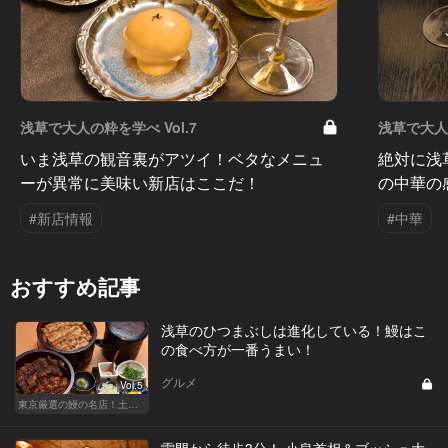
浅草で大人の粋を学べ Vol.7
浅草で大人の
いま浅草の観音裏がアツイ！ベタなメニュ
絶対に浅
ーが異常に美味い新店はここだ！
の中華の
#新店情報
#中華
おすすめ記事
浅草のひつまぶしは進化している！鰻はこ
の食べ方が一番うまい！
グルメ
Vol.5
東京厳選の鰻の名店！土用の丑の日じゃなくても行きたい