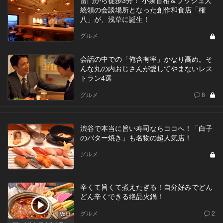
雷門から徒歩3分！ 小泉首相＆ブッシュ大
統領の会談場所となった創作和食店「権
八」が、浅草に誕生！
グルメ
会話の中での「俺含有率」かなり高め。そ
んな丸の内おじさんが愛してやまないレス
トラン4選
グルメ
8
渋谷で本当に旨い寿司ならココへ！「白子
のバター焼き」も名物の超人気店！
グルメ
辛くて旨くて煮えたぎる！自分好みでどん
どん辛くできる絶品火鍋！
グルメ
2
Vol.1