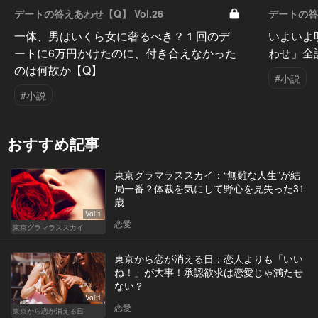
デートの答えあわせ【Q】 Vol.26
デートの答え
一体、男はいくら女に奢るべき？１回のデ
いよいよ
ートに6万円かけたのに、付き合えなかった
わせ」全
のは何故か【Q】
#小説
#小説
おすすめ記事
東京グラマラススカイ：“無難な人生”が結
局一番？体裁を気にして野心を見失った31
歳
Vol.1
恋愛
東京グラマラススカイ
東京から恋が消える日：恋人よりも「いい
ね！」が大事！承認欲求は恋愛じゃ満たせ
ない？
Vol.1
恋愛
東京から恋が消える日