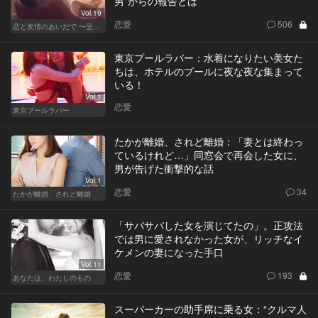
男”からの報告とは
Vol.19
恋愛
506
恋と友情のあいだで 〜里奈 Ver.〜
東京プールラバー：水着になりたい美女た
ちは、ホテルのプールに夜な夜な集まって
いる！
Vol.1
恋愛
東京プールラバー
たかが離婚、されど離婚：「妻とは終わっ
ているけれど…」同窓会で再会した女に、
男が告げた衝撃的な話
Vol.1
恋愛
34
たかが離婚、されど離婚
「サバサバした女を演じてたの」。正攻法
では男に愛されなかった女が、リッチなイ
ケメンの妻になった手口
Vol.11
恋愛
193
あなたは、わたしのもの
スーパーカーの助手席に乗る女：“クルマ人