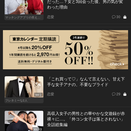
だった…？女と3回会った後、男の気が変
わった理由
Vol.6
恋愛
30
マッチングアプリの答えあわせ【Q】
「これ買って♡」なんて言えない。甘え下
手な女子アナの、不要なプライド
恋愛
29
Vol.2
フレネミーな2人
高収入女子の男性との華やかな交遊録が赤
裸々に…。「外コン女子は落とされない」
全話総集編
Vol.13