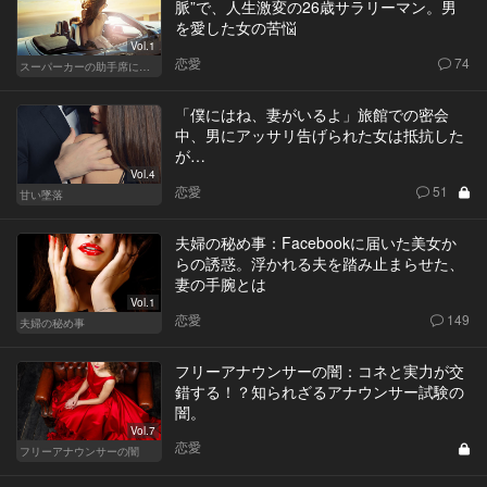
脈”で、人生激変の26歳サラリーマン。男
を愛した女の苦悩
Vol.1
恋愛
74
スーパーカーの助手席に乗る女
「僕にはね、妻がいるよ」旅館での密会
中、男にアッサリ告げられた女は抵抗した
が…
Vol.4
恋愛
51
甘い墜落
夫婦の秘め事：Facebookに届いた美女か
らの誘惑。浮かれる夫を踏み止まらせた、
妻の手腕とは
Vol.1
恋愛
149
夫婦の秘め事
フリーアナウンサーの闇：コネと実力が交
錯する！？知られざるアナウンサー試験の
闇。
Vol.7
恋愛
フリーアナウンサーの闇