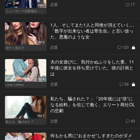
恋愛
17
Vol.1
ニューヨーク恋愛物語～商社マン遥斗の場合～
1人、そしてまた1人と同僚が消えていく…
「数字が出来ない者は寄生虫」と言い放っ
た、悪魔のような女
Vol.2
恋愛
120
朝子と亜沙子
夫の女遊びに、気付かぬふりをした妻。11
年後に彼女を待ち受けていた、彼の計画と
は
Vol.8
恋愛
58
Love Letters
私たち、騙された？：「20年後には“倍”に
なる給料」を信じて働く、エリート商社OL
の悲劇
Vol.1
恋愛
49
私たち、騙された？
何もかも男に“おまかせ”しすぎたのがダメ