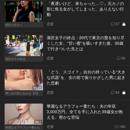
「夜遅いけど、来ちゃった…♡」元カノの
影に焦る女がしてしまった、ありえない行
動
Vol.5
恋愛
57
彼氏の元カノ
港区女子の終点：20代で東京の贅を知り尽
くした女。“甘い蜜”を吸いすぎた後、30歳
で行きついた先とは
Vol.1
恋愛
56
港区女子の終点
「どう、スゴイ？」自分の持っている“大き
な武器”を、女の前で振りかざした男に起き
た悲劇
Vol.27
恋愛
84
男と女の答えあわせ【Q】
華麗なるアラフォー妻たち：夫の年収
3,000万円。全てを手に入れた39歳女が抱
える、密かな苦悩
Vol.1
恋愛
180
華麗なるアラフォー妻たち