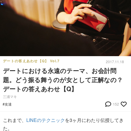
デートの答えあわせ【Q】 Vol.7
2017.11.18
デートにおける永遠のテーマ、お会計問
題。どう振る舞うのが女として正解なの？
デートの答えあわせ【Q】
三浦マキ
#友達
152
これまで、
LINEのテクニック
を3ヶ月にわたり伝授してき
た。