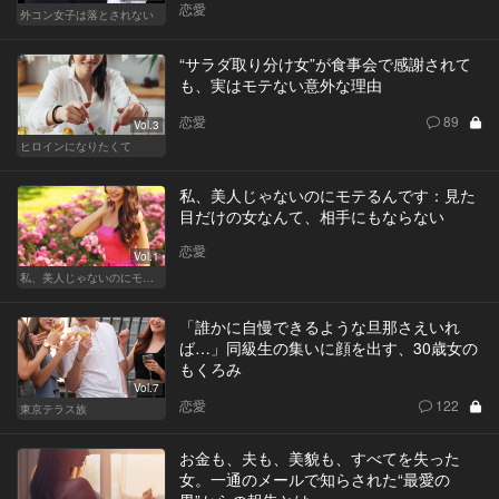
恋愛
外コン女子は落とされない
“サラダ取り分け女”が食事会で感謝されて
も、実はモテない意外な理由
恋愛
89
Vol.3
ヒロインになりたくて
私、美人じゃないのにモテるんです：見た
目だけの女なんて、相手にもならない
恋愛
Vol.1
私、美人じゃないのにモテるんです。
「誰かに自慢できるような旦那さえいれ
ば…」同級生の集いに顔を出す、30歳女の
もくろみ
Vol.7
恋愛
122
東京テラス族
お金も、夫も、美貌も、すべてを失った
女。一通のメールで知らされた“最愛の