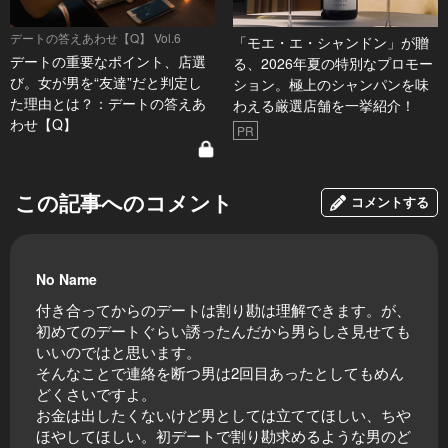
デートの答えあわせ【Q】 Vol.6
「モエ・エ・シャンドン」が贈
デートの重要なポイント、店選
る、2026年夏の特別なプロモー
び。女が男を“友達”だと判定し
ション。極上のシャンパンを味
た理由とは？：デートの答えあ
わえる厳選店舗を一挙紹介！
わせ【Q】
PR
この記事へのコメント
コメントする
No Name
付き合ってからのデートは割り勘は理解できます。が、
初めてのデートぐらい誘ったんだから男らしさ見せても
いいのではと思います。
そんなことで連絡を断つ男は2回目あったとしてもめん
どくさいですよ。
お金は出したくないけど男としては立ててほしい、ちや
ほやしてほしい。初デートで割り勘求めるような男のど