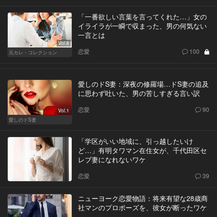
「一番欲しい言葉を言ってくれた…」女の
イライラが一瞬で収まった、男の何気ない
一言とは
Vol.6
恋愛
100
元カレ・コレクション
愛しのドS妻：深夜の修羅場…ドS妻の追及
に思わず吐いた、男の苦しすぎる言い訳
恋愛
90
Vol.1
愛しのドS妻
「学区がいい地域に、引っ越したいけ
ど…」有明タワマン在住女が、千代田区セ
レブ妻になれないワケ
恋愛
39
ニューヨーク恋愛物語：将来有望な28歳商
社マンのプロポーズを、彼女が断ったワケ