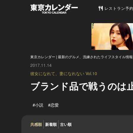
東京カレンダー 
レストラン予
東京カレンダー | 最新のグルメ、洗練されたライフスタイル情報
2017.11.14
彼女になれて、妻になれない Vol.10
ブランド品で戦うのは
#小説
#恋愛
共感順
新着順
古い順