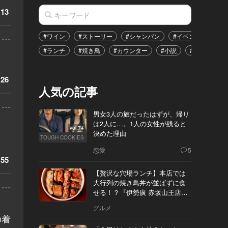
13
...
#ワイン
#ストーリー
#シャンパン
#イベント
#港
#ランチ
#焼き鳥
#カウンター
#小説
#恋愛
#
26
人気の記事
...
男女3人の旅だったはずが、帰り
は2人に…。1人の女性が残ると
Vol.74
決めた理由
TOUGH COOKIES
恋愛
5
55
【贅沢な穴場ランチ】本店では
...
大行列の焼き鳥丼が並ばずに食
せる！？『伊勢廣 赤坂山王店』
へ
グルメ
の着