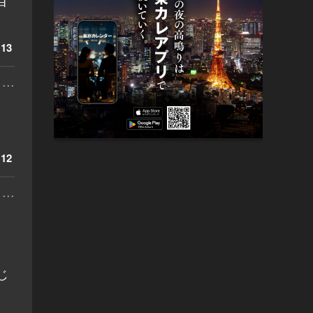
目
13
...
12
...
じ