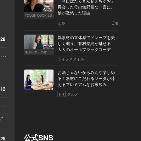
「今日はたくさん甘えちゃお」
再会した母の無邪気な一言に、
Vol.73
娘が激怒した理由
TOUGH COOKIES
恋愛
9
異素材の立体感でドレープを美
28
しく纏う。有村架純が魅せる、
Vol.53
大人のオールブラックコーデ
...
東カレ女子の作り方
ライフスタイル
お酒じゃないからみんな楽しめ
る！素材にこだわるソーダが叶
えるプレミアムなお家飲み
12
PR
グルメ
...
か
公式SNS
25