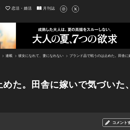
| 最新のグルメ、洗練されたライフスタイル情報
約
恋活・婚活
月刊誌
連載
彼女になれて、妻になれない
ブランド品で戦うのは止めた。田舎に
止めた。田舎に嫁いで気づいた
コメント