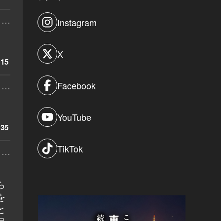
...
Instagram
X
15
...
Facebook
YouTube
35
TikTok
...
ら
を
と