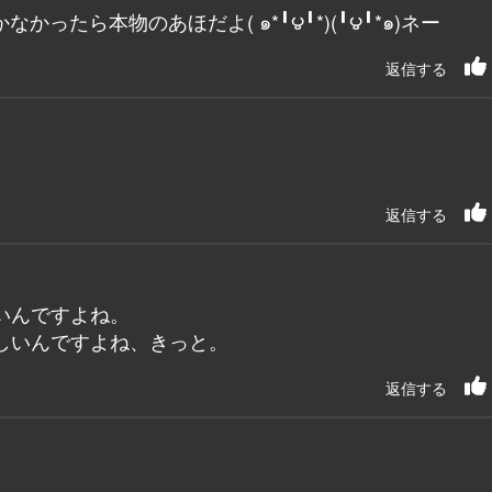
たら本物のあほだよ( ๑*╹౪╹*)(╹౪╹*๑)ネー
返信する
返信する
いんですよね。
しいんですよね、きっと。
返信する