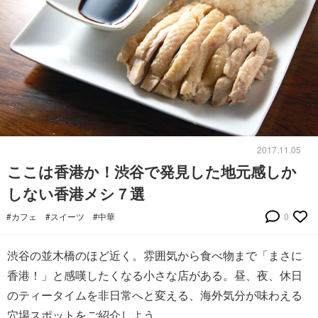
2017.11.05
ここは香港か！渋谷で発見した地元感しか
しない香港メシ７選
#カフェ
#スイーツ
#中華
0
渋谷の並木橋のほど近く。雰囲気から食べ物まで「まさに
香港！」と感嘆したくなる小さな店がある。昼、夜、休日
のティータイムを非日常へと変える、海外気分が味わえる
穴場スポットをご紹介しよう。