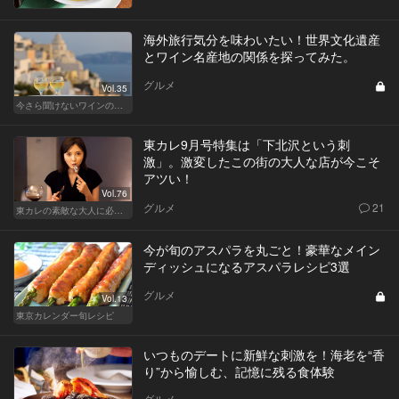
海外旅行気分を味わいたい！世界文化遺産
とワイン名産地の関係を探ってみた。
グルメ
Vol.35
今さら聞けないワインの基礎知識
東カレ9月号特集は「下北沢という刺
激」。激変したこの街の大人な店が今こそ
アツい！
Vol.76
グルメ
21
東カレの素敵な大人に必要なこと
今が旬のアスパラを丸ごと！豪華なメイン
ディッシュになるアスパラレシピ3選
グルメ
Vol.13
東京カレンダー旬レシピ
いつものデートに新鮮な刺激を！海老を“香
り”から愉しむ、記憶に残る食体験
グルメ