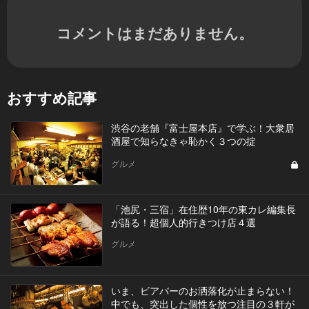
コメントはまだありません。
おすすめ記事
渋谷の老舗『富士屋本店』で学ぶ！大衆居
酒屋で知らなきゃ恥かく３つの掟
グルメ
「池尻・三宿」在住歴10年の東カレ編集長
が語る！超個人的行きつけ店４選
グルメ
いま、ビアバーのお洒落化が止まらない！
中でも、突出した個性を放つ注目の３軒が