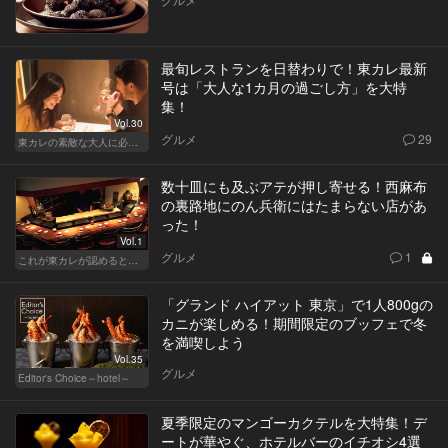
最旬レストランを日替わりで！東カレ最新
号は「大人な1カ月の過ごし方」を大特
集！
Vol.30
グルメ
29
東カレの素敵な大人に必要なこと
数十皿にも及ぶアテが押し寄せる！西麻布
の裏路地にのん兵衛にはたまらない店があ
った！
Vol.1
グルメ
1
これが東カレが認めるとっておきの和食店
「グランド ハイアット 東京」で1人800gの
カニが楽しめる！期間限定のブッフェで冬
を満喫しよう
Vol.35
グルメ
Editor's Choice～hotel～
夏季限定のマンゴーカクテルを大特集！デ
ートが華やぐ、ホテルバーのイチオシ4選