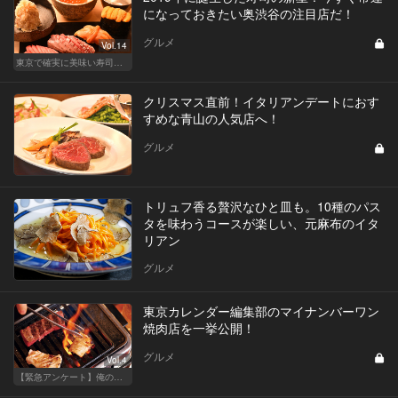
になっておきたい奥渋谷の注目店だ！
グルメ
Vol.14
東京で確実に美味い寿司はここだ！
クリスマス直前！イタリアンデートにおす
すめな青山の人気店へ！
グルメ
トリュフ香る贅沢なひと皿も。10種のパス
タを味わうコースが楽しい、元麻布のイタ
リアン
グルメ
東京カレンダー編集部のマイナンバーワン
焼肉店を一挙公開！
グルメ
Vol.4
【緊急アンケート】俺の！私の！ベスト焼肉店