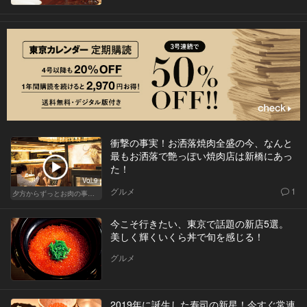
衝撃の事実！お洒落焼肉全盛の今、なんと
最もお洒落で艶っぽい焼肉店は新橋にあっ
た！
Vol.9
グルメ
1
夕方からずっとお肉の事を考えてる貴方へ
今こそ行きたい、東京で話題の新店5選。
美しく輝くいくら丼で旬を感じる！
グルメ
2019年に誕生した寿司の新星！今すぐ常連