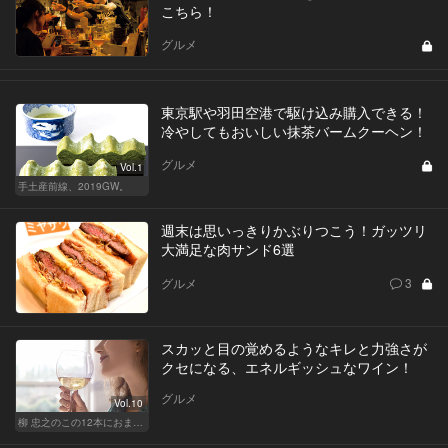
こちら！
グルメ
東京駅や羽田空港で駆け込み購入できる！
冷やしてもおいしい抹茶バームクーヘン！
グルメ
Vol.1
手土産前線、2019GW。
週末は思いっきりかぶりつこう！ガッツリ
大満足な肉サンド6選
グルメ
3
スカッと目の覚めるようなキレと力強さが
クセになる、エネルギッシュなワイン！
グルメ
Vol.10
柳 忠之のこの12本におまかせ