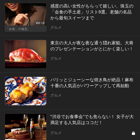
感度の高い女性がもらって嬉しい、珠玉の
「会食の手土産」リスト9選。老舗の名品
から最旬スイーツまで
Vol.10
グルメ
「会食」の極意。
東京の大人が夜な夜な通う隠れ家鮨。大将
のプレゼンテーションがとにかく楽しい！
グルメ
パリッとジューシーな焼き鳥が絶品！麻布
十番の人気店がパワーアップして再始動
グルメ
‶渋谷でお食事会”でも焦らない！ 女子が大
満足する人気店はココだ！
グルメ