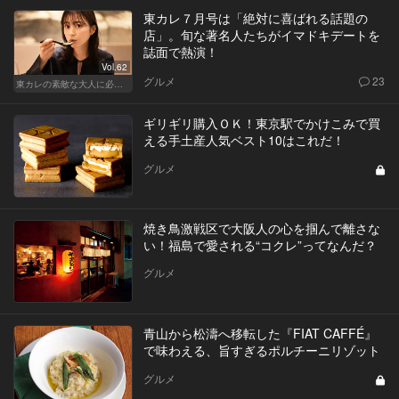
東カレ７月号は「絶対に喜ばれる話題の
店」。旬な著名人たちがイマドキデートを
誌面で熱演！
Vol.62
グルメ
23
東カレの素敵な大人に必要なこと
ギリギリ購入ＯＫ！東京駅でかけこみで買
える手土産人気ベスト10はこれだ！
グルメ
焼き鳥激戦区で大阪人の心を掴んで離さな
い！福島で愛される“コクレ”ってなんだ？
グルメ
青山から松濤へ移転した『FIAT CAFFÉ』
で味わえる、旨すぎるポルチーニリゾット
グルメ