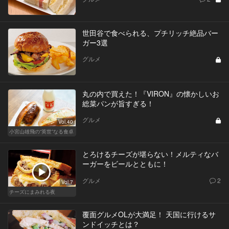
世田谷で食べられる、プチリッチ絶品バー
ガー3選
グルメ
丸の内で買えた！『VIRON』の懐かしいお
総菜パンが旨すぎる！
グルメ
Vol.40
小宮山雄飛の“英世”なる食卓
とろけるチーズが堪らない！メルティなバ
ーガーをビールとともに！
グルメ
2
Vol.7
チーズにまみれる夜
覆面グルメOLが大満足！ 天国に行けるサ
ンドイッチとは？