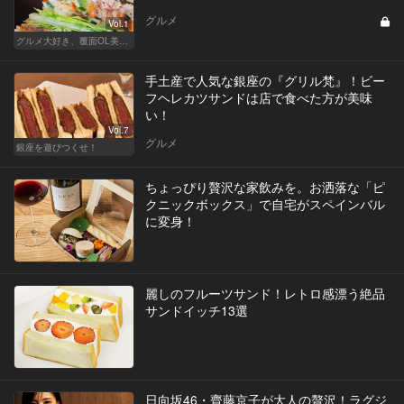
グルメ
Vol.1
グルメ大好き、覆面OL美咲が行く
手土産で人気な銀座の『グリル梵』！ビー
フヘレカツサンドは店で食べた方が美味
い！
Vol.7
グルメ
銀座を遊びつくせ！
ちょっぴり贅沢な家飲みを。お洒落な「ピ
クニックボックス」で自宅がスペインバル
に変身！
麗しのフルーツサンド！レトロ感漂う絶品
サンドイッチ13選
日向坂46・齊藤京子が大人の贅沢！ラグジ