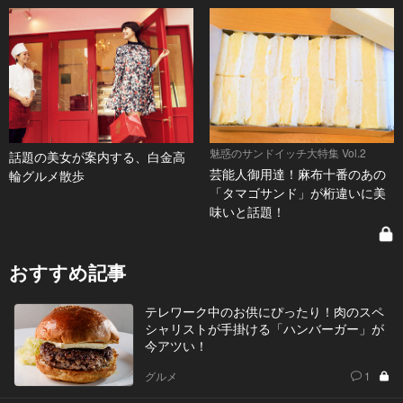
魅惑のサンドイッチ大特集 Vol.2
話題の美女が案内する、白金高
芸能人御用達！麻布十番のあの
輪グルメ散歩
「タマゴサンド」が桁違いに美
味いと話題！
おすすめ記事
テレワーク中のお供にぴったり！肉のスペ
シャリストが手掛ける「ハンバーガー」が
今アツい！
グルメ
1