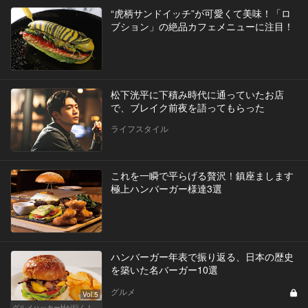
“虎柄サンドイッチ”が可愛くて美味！「ロ
ブション」の絶品カフェメニューに注目！
松下洸平に下積み時代に通っていたお店
で、ブレイク前夜を語ってもらった
ライフスタイル
これを一瞬で平らげる贅沢！鎮座まします
極上ハンバーガー様達3選
ハンバーガー年表で振り返る、日本の歴史
を築いた名バーガー10選
グルメ
Vol.5
グルメハッカーHが行く！