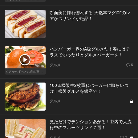
断面美に惚れ惚れする“天然本マグロ”のレ
アかつサンドが絶品！
ハンバーガー界のA級グルメだ！春にはテ
ラスでゆったりとグルメバーガーを！
グルメ
6
Vol.15
夕方からずっとお肉の事を考えてる貴方へ
100％松阪牛2枚重ねバーガーに喰らいつ
け！松阪グルメを銀座で！
グルメ
見ただけでテンションあがる！都内で大流
行中のフルーツサンド７選！
グルメ
2