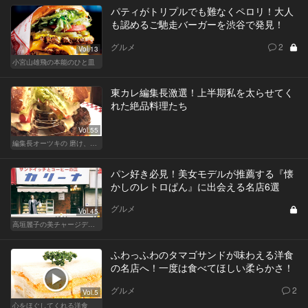
パティがトリプルでも難なくペロリ！大人
も認めるご馳走バーガーを渋谷で発見！
グルメ
2
Vol.13
小宮山雄飛の本能のひと皿
東カレ編集長激選！上半期私を太らせてく
れた絶品料理たち
Vol.55
編集長オーツキの 磨け、バカ舌！ 学べ、オトナの遊び
パン好き必見！美女モデルが推薦する『懐
かしのレトロぱん』に出会える名店6選
グルメ
Vol.45
高垣麗子の美チャージディナー
ふわっふわのタマゴサンドが味わえる洋食
の名店へ！一度は食べてほしい柔らかさ！
グルメ
2
Vol.5
心をほぐしてくれる洋食