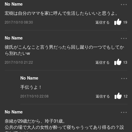
...
No Name
宏樹は自分のママを家に呼んで生活したらいいと思うよ。
2017/10/10 08:30
返信する
19
...
No Name
彼氏がこんなこと言う男だったら回し蹴りの一つでもしてか
ら別れたいw
2017/10/10 21:22
返信する
13
...
No Name
手伝うよ！
2017/10/10 22:08
返信する
12
...
No Name
奈緒が29歳だから、玲子31歳。
公共の場で大人の女性が酔って寝ちゃうってあり得るの？設