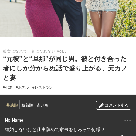
2017.10.10
彼女になれて、妻になれない Vol.5
“元彼”と“旦那”が同じ男。彼と付き合った
者にしか分からぬ話で盛り上がる、元カノ
と妻
#小説
#ホテル
#レストラン
共感順
新着順
古い順
コメントする
...
No Name
結婚しないけど仕事辞めて家事をしろって何様？