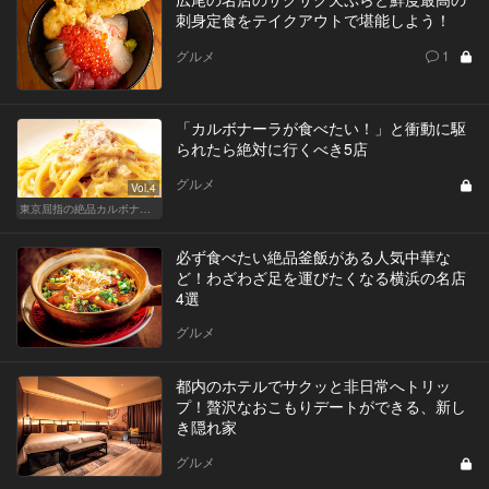
刺身定食をテイクアウトで堪能しよう！
グルメ
1
「カルボナーラが食べたい！」と衝動に駆
られたら絶対に行くべき5店
グルメ
Vol.4
東京屈指の絶品カルボナーラ！すぐに行きたくなる美味しい人気店
必ず食べたい絶品釜飯がある人気中華な
ど！わざわざ足を運びたくなる横浜の名店
4選
グルメ
都内のホテルでサクッと非日常へトリッ
プ！贅沢なおこもりデートができる、新し
き隠れ家
グルメ