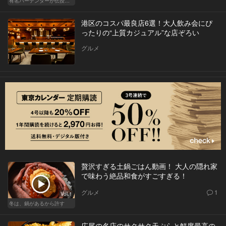
有名バーテンダーが伝授する簡単つまみレシピ
港区のコスパ最良店6選！大人飲み会にぴ
ったりの“上質カジュアル”な店ぞろい
グルメ
贅沢すぎる土鍋ごはん動画！ 大人の隠れ家
で味わう絶品和食がすごすぎる！
グルメ
1
Vol.1
冬は、鍋があるから許す
広尾の名店のサクサク天ぷらと鮮度最高の