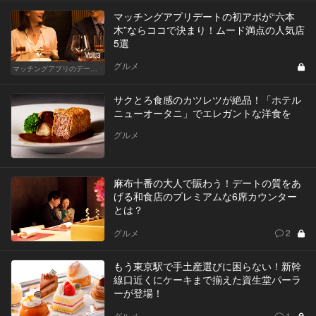
マッチングアプリデートの初アポが“六本
木”ならココで決まり！ムード満点の人気店
5選
Vol.3
グルメ
マッチングアプリのデートにおすすめの人気店
サクとろ食感のカツレツが絶品！「ホテル
ニューオータニ」でエレガントな洋食を
グルメ
麻布十番の大人で賑わう！デートの質をあ
げる和食店のプレミアムな6席カウンター
とは？
グルメ
2
もう東京駅で手土産選びに困らない！新幹
線口近くにケーキまで揃えた資生堂パーラ
ーが登場！
グルメ
1