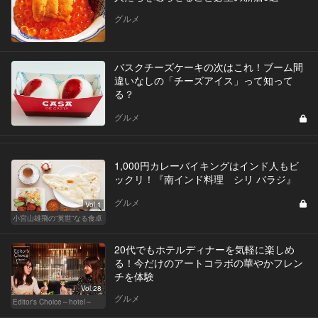
グルメ
バスクチーズケーキの次はこれ！ブーム間
違いなしの「チーズアイス」って知って
る？
グルメ
1,000円カレーバイキングはインド人もビ
ックリ！『南インド料理 シリ バラジ』
グルメ
Vol.1
小宮山雄飛の“英世”なる食卓
20代でもホテルディナーを気軽に楽しめ
る！今だけのアートコラボの華やかフレン
チを体験
Vol.28
グルメ
Editor's Choice～hotel～