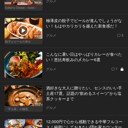
グルメ
Vol.9
Editor's Choice～hotel～
極薄皮の餃子でビールが進んでしょうがな
い！もはやカリカリを越えた新食感だ！
グルメ
3
Vol.3
餃子とビールの幸せ
こんなに暑い日はやっぱりカレーが食べた
い！恵比寿飲みの〆カレー6選
グルメ
1
酒好きな大人に贈りたい、センスのいい手
土産17選。話題の“飲めるスイーツ”から塩
系クッキーまで
Vol.9
グルメ
「手土産」の極意。
12,000円で心から感動できる中華フルコー
ス！秘密にしておきたい隠れ家カウンター