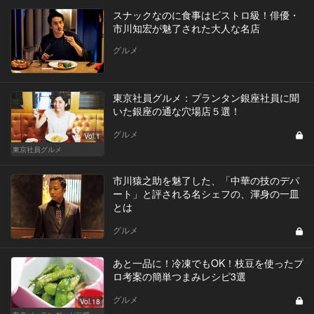
スナックなのに食事はビストロ級！俳優・
市川知宏が魅了された大人な名店
グルメ
東京社員グルメ：プランタン銀座社員に聞
いた銀座の通な穴場店５選！
グルメ
Vol.1
東京社員グルメ
市川猿之助を魅了した、「中華の技のデパ
ート」と評される名シェフの、渾身の一皿
とは
グルメ
あと一品に！冷凍でもOK！枝豆を使ったプ
ロ考案の簡単つまみレシピ3選
グルメ
Vol.18