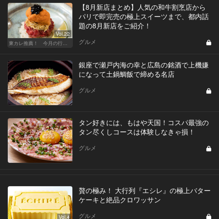
【8月新店まとめ】人気の和牛割烹店から
パリで即完売の極上スイーツまで、都内話
題の8月新店をご紹介！
Vol.22
グルメ
東カレ推薦！ 今月の行くべき店
銀座で瀬戸内海の幸と広島の銘酒で上機嫌
になって土鍋鯛飯で締める名店
グルメ
タン好きには、もはや天国！コスパ最強の
タン尽くしコースは体験しなきゃ損！
グルメ
贅の極み！ 大行列『エシレ』の極上バター
ケーキと絶品クロワッサン
グルメ
Vol.4