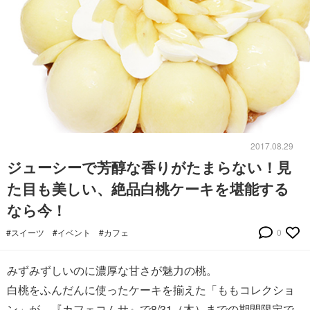
2017.08.29
ジューシーで芳醇な香りがたまらない！見
た目も美しい、絶品白桃ケーキを堪能する
なら今！
#スイーツ
#イベント
#カフェ
0
みずみずしいのに濃厚な甘さが魅力の桃。
白桃をふんだんに使ったケーキを揃えた「ももコレクショ
ン」が、『カフェコムサ』で8/31（木）までの期間限定で