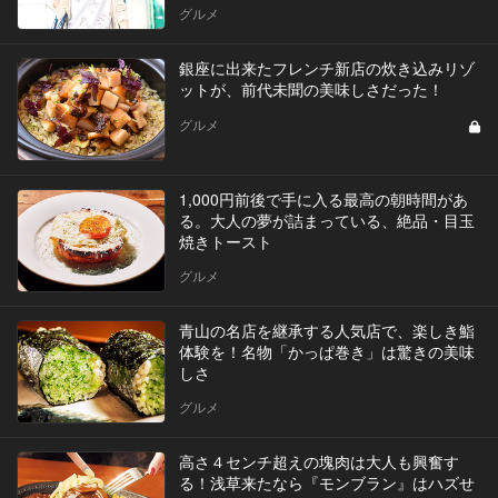
グルメ
銀座に出来たフレンチ新店の炊き込みリゾ
ットが、前代未聞の美味しさだった！
グルメ
1,000円前後で手に入る最高の朝時間があ
る。大人の夢が詰まっている、絶品・目玉
焼きトースト
グルメ
青山の名店を継承する人気店で、楽しき鮨
体験を！名物「かっぱ巻き」は驚きの美味
しさ
グルメ
高さ４センチ超えの塊肉は大人も興奮す
る！浅草来たなら『モンブラン』はハズせ