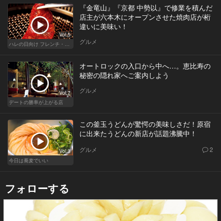
『金竜山』『京都 中勢以』で修業を積んだ
店主が六本木にオープンさせた焼肉店が桁
違いに美味い！
Vol.5
グルメ
ハレの日向け フレンチ・高級店
オートロックの入口から中へ…。恵比寿の
秘密の隠れ家へご案内しよう
グルメ
Vol.7
デートの勝率が上がる店
この釜玉うどんが驚愕の美味しさだ！原宿
に出来たうどんの新店が話題沸騰中！
グルメ
2
Vol.3
今日は蕎麦でいい
フォローする