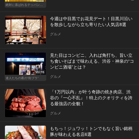
絶対に喜ばれるテッパン手土産
今週は中目黒でお花見デート！目黒川沿い
を散歩しながら立ち寄りたい人気店8選
グルメ
見た目はコンビニ、入れば角打ち、旨い立
ち食いそばまで味わえる、渋谷・神泉の“コ
ンビニ酒場”とは？
Vol.16
グルメ
達人たちの夜の“街ブラ”
「1万円以内」が叶う奇跡の焼き肉店、渋
谷の『一心不乱』！特上のクオリティを誇
る最強店の全貌！
グルメ
もちっ！ジュワッ！トンでもなく旨い銘柄
豚が味わえる名店6選