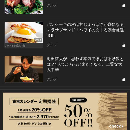
グルメ
パンケーキの次は甘じょっぱさが癖になる
マラサダサンド！ハワイの次くる朝食厳選
３皿
Vol.1
グルメ
ハワイの朝ご飯
町田啓太が、思わず本気でほおばる炒飯と
は？1人でふらっと来たくなる、上質な大
人中華
グルメ