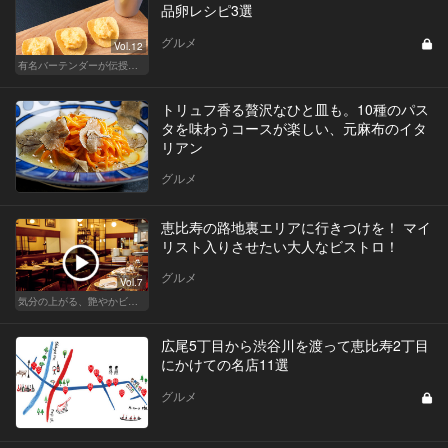
品卵レシピ3選
グルメ
Vol.12
有名バーテンダーが伝授する簡単つまみレシピ
トリュフ香る贅沢なひと皿も。10種のパス
タを味わうコースが楽しい、元麻布のイタ
リアン
グルメ
恵比寿の路地裏エリアに行きつけを！ マイ
リスト入りさせたい大人なビストロ！
グルメ
Vol.7
気分の上がる、艶やかビストロ
広尾5丁目から渋谷川を渡って恵比寿2丁目
にかけての名店11選
グルメ