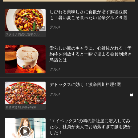
しびれる美味しさに食欲が増す麻婆豆腐
も！暑い夏こそ食べたい旨辛グルメ６選
グルメ
Vol.7
スタミナ満点な旨辛グルメが旨い！東京の人気店へ
愛らしい熊のキャラに、心射抜かれる！予
約枠を開放すると一瞬で埋まる会員制焼き
鳥店とは
グルメ
デトックスに効く！激辛四川料理4選
グルメ
Vol.1
暑さ吹き飛ぶ激辛特集
“エイベックス”の噂の新社屋に潜入してみ
たら、社員が美人でお洒落すぎて腰を抜か
した！