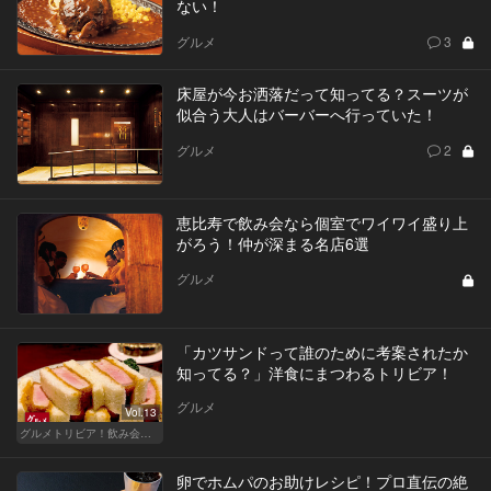
ない！
グルメ
3
床屋が今お洒落だって知ってる？スーツが
似合う大人はバーバーへ行っていた！
グルメ
2
恵比寿で飲み会なら個室でワイワイ盛り上
がろう！仲が深まる名店6選
グルメ
「カツサンドって誰のために考案されたか
知ってる？」洋食にまつわるトリビア！
グルメ
Vol.13
グルメトリビア！飲み会やデートで会話のネタになるQ＆A
卵でホムパのお助けレシピ！プロ直伝の絶