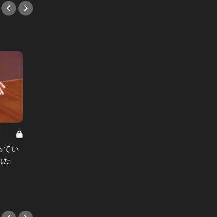
8
男と女の答えあわせ【A】 Vol.308
ってい
結婚願望ゼロだった27歳男性が、交
れた
際2年で突然プロポーズ。彼の心が
変わった“理由”とは
#小説