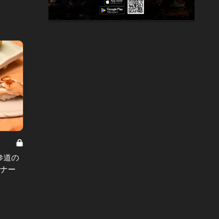
寒い夜もホットな東京グルメで心温
まる！いま話題のおすすめ美食店5
東京で
参道の
選
ラバー
ィナー
#新店情報
店3選
#焼肉