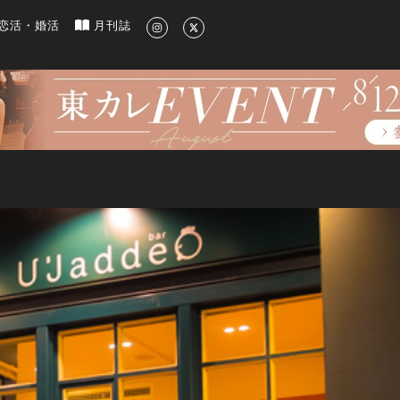
新のグルメ、洗練されたライフスタイル情報
恋活・婚活
月刊誌