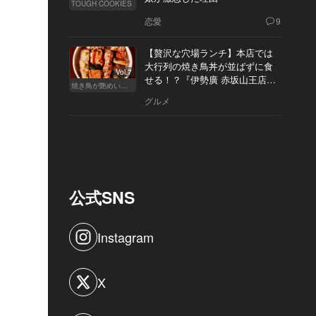
TOUGH COOKIES
恋愛
9
【贅沢な穴場ランチ】本店では
大行列の焼き鳥丼が並ばずに食
Vol.7
せる！？『伊勢廣 赤坂山王店』
焼き鳥が艶めいてきた
へ
グルメ
公式SNS
Instagram
X