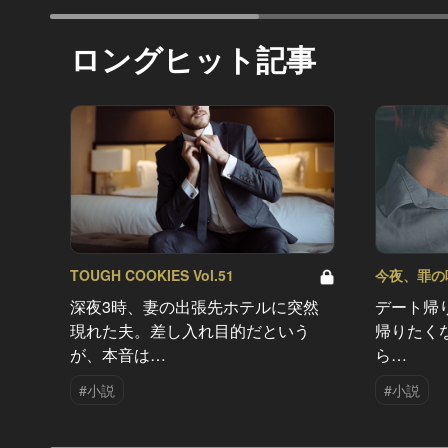
ロングヒット記事
TOUGH COOKIES Vol.51
今夜、罪の味を
深夜3時、妻の出張先ホテルに突然
デート帰
現れた夫。差し入れ目的だという
帰りたく
が、本音は…
ら…
#小説
#小説