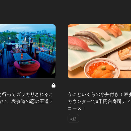
と行ってガッカリされるこ
うにといくらの小丼付き！表
ない、表参道の恋の王道テ
カウンターで6千円台寿司デ
コース！
#鮨