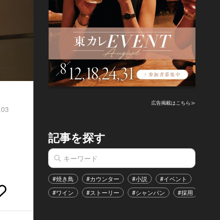
広告掲載はこちら≫
.03
記事を探す
#焼き鳥
#カウンター
#小説
#イベント
#港区
#ワイン
#ストーリー
#シャンパン
#採用
#恋