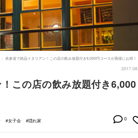
表参道で絶品イタリアン！この店の飲み放題付き6,000円コースが異様にお得！
2017.08
！この店の飲み放題付き6,000
！
0
ン
#女子会
#隠れ家