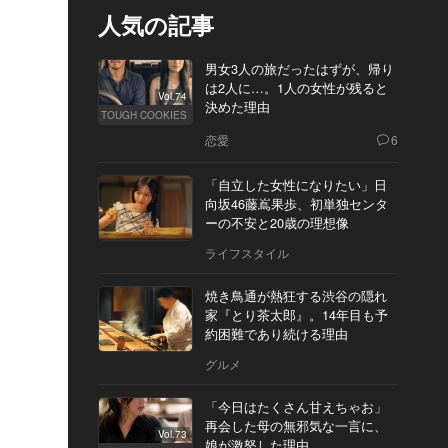
人気の記事
男女3人の旅だったはずが、帰り
は2人に…。1人の女性が残ると
Vol.74
決めた理由
TOUGH COOKIES
恋愛
6
「自立した女性になりたい」日
向坂46藤嶌果歩、初単独センタ
ーの不安と20歳の理想像
ライフスタイル
焼き鳥通が熱狂する渋谷の隠れ
家『とり茶太郎』。14年目も予
約困難であり続ける理由
グルメ
「今日はたくさん甘えちゃお」
再会した母の無邪気な一言に、
Vol.73
娘が激怒した理由