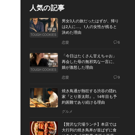
人気の記事
男女3人の旅だったはずが、帰り
は2人に…。1人の女性が残ると
Vol.74
決めた理由
TOUGH COOKIES
恋愛
6
「今日はたくさん甘えちゃお」
再会した母の無邪気な一言に、
Vol.73
娘が激怒した理由
TOUGH COOKIES
恋愛
9
焼き鳥通が熱狂する渋谷の隠れ
家『とり茶太郎』。14年目も予
約困難であり続ける理由
グルメ
【贅沢な穴場ランチ】本店では
大行列の焼き鳥丼が並ばずに食
Vol.7