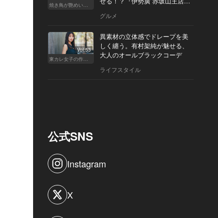
せる！？『伊勢廣 赤坂山王店』
焼き鳥が艶めいてきた
へ
グルメ
異素材の立体感でドレープを美
しく纏う。有村架純が魅せる、
Vol.53
大人のオールブラックコーデ
東カレ女子の作り方
ライフスタイル
公式SNS
Instagram
X