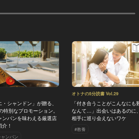
オトナの5分読書 Vol.29
エ・シャンドン」が贈る、
「付き合うことがこんなにも
夏の特別なプロモーション。
なんて…」出会いはあるのに
ャンパンを味わえる厳選店
相手に巡り会えないワケ
紹介！
#教養
シャンパン