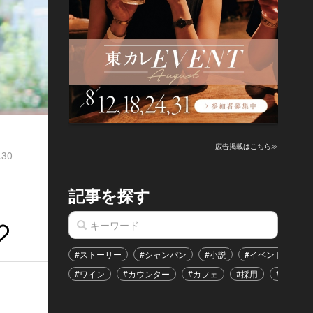
広告掲載はこちら≫
.30
記事を探す
#ストーリー
#シャンパン
#小説
#イベント
#
#ワイン
#カウンター
#カフェ
#採用
#恋愛