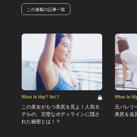
この連載の記事一覧
What Is Hip? Vol.7
What Is Hi
この美女がもつ美尻を見よ！人気モ
元バレリ
デルの、完璧なボディラインに隠さ
美尻を追
れた秘密とは！？