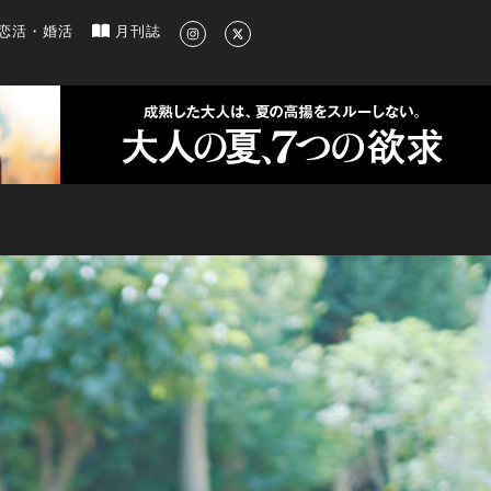
新のグルメ、洗練されたライフスタイル情報
恋活・婚活
月刊誌