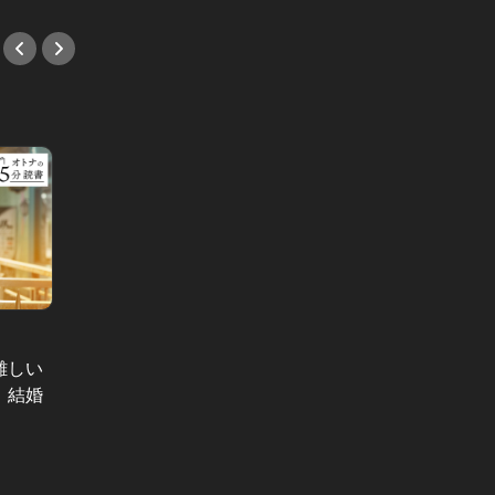
超訳Yo
Vol.4
難しい
マンシ
東洋経済・東京鉄道事情 Vol.68
、結婚
くてラ
東京メトロと都営地下鉄。分かりに
後に大
くい東京の地下鉄は、新体制のもと
#イン
｢一体化｣できるのか？