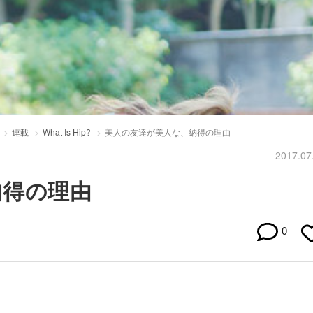
連載
What Is Hip?
美人の友達が美人な、納得の理由
2017.07
納得の理由
0