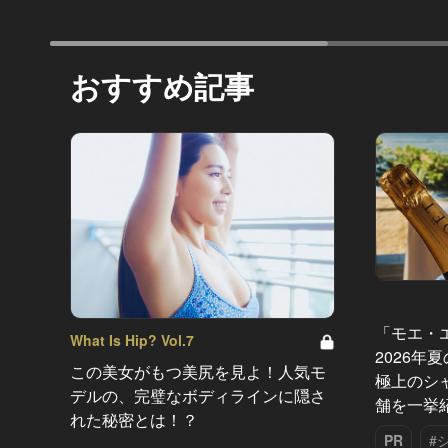
おすすめ記事
「モエ・
What Is Hip? Vol.7
2026年
この美女がもつ美尻を見よ！人気モ
極上のシ
デルの、完璧なボディラインに隠さ
舗を一挙
れた秘密とは！？
PR
#