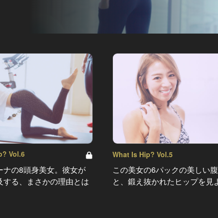
p? Vol.6
What Is Hip? Vol.5
ーナの8頭身美女。彼女が
この美女の6パックの美しい
及する、まさかの理由とは
と、鍛え抜かれたヒップを見