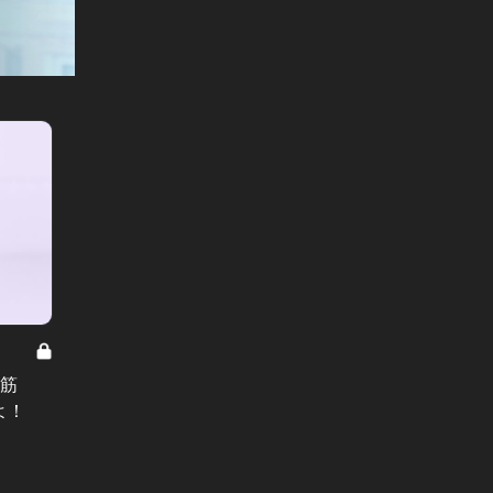
What Is Hip? Vol.4
What Is 
ミス・ユニバース・ジャパンの準ミ
What
腹筋
スに輝いた美女は、ついに美尻への
の？ヨ
よ！
意識に目覚めた
は、お
#海外旅行