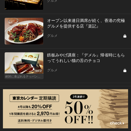
グルメ
オープン以来連日満席が続く、香港の究極
グルメを提供する店『楽記』
グルメ
鉄板みやげ講座：『デメル』帰省時にもら
ってうれしい猫の舌のチョコ
グルメ
Vol.2
絶対に喜ばれるテッパン手土産