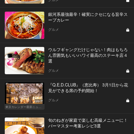
銀河系最強最辛！確実にクセになる旨辛ス
ープカレー
グルメ
ウルフギャングだけじゃない！肉はもちろ
ん雰囲気もいいハワイ最高のステーキ店４
選
グルメ
『Q.E.D.CLUB』（恵比寿） 3月1日から花
見ができる席の予約開始！
グルメ
Vol.7
東京カレンダー最新ニュース
旬のねぎが家庭で楽しむ高級メニューに！
バーマスター考案レシピ3選