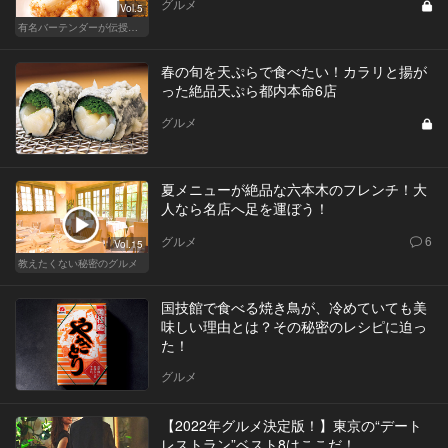
グルメ
Vol.5
有名バーテンダーが伝授する簡単つまみレシピ
春の旬を天ぷらで食べたい！カラリと揚が
った絶品天ぷら都内本命6店
グルメ
夏メニューが絶品な六本木のフレンチ！大
人なら名店へ足を運ぼう！
グルメ
6
Vol.15
教えたくない秘密のグルメ
国技館で食べる焼き鳥が、冷めていても美
味しい理由とは？その秘密のレシピに迫っ
た！
グルメ
【2022年グルメ決定版！】東京の“デート
レストラン”ベスト8はここだ！