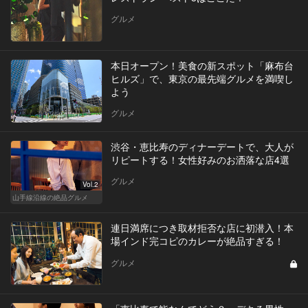
グルメ
本日オープン！美食の新スポット「麻布台
ヒルズ」で、東京の最先端グルメを満喫し
よう
グルメ
渋谷・恵比寿のディナーデートで、大人が
リピートする！女性好みのお洒落な店4選
グルメ
Vol.2
山手線沿線の絶品グルメ
連日満席につき取材拒否な店に初潜入！本
場インド完コピのカレーが絶品すぎる！
グルメ