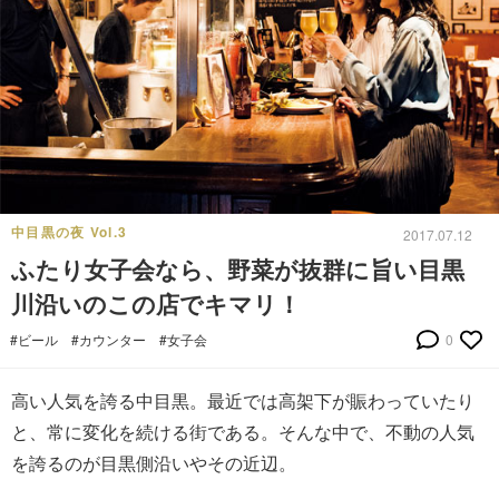
中目黒の夜 Vol.3
2017.07.12
ふたり女子会なら、野菜が抜群に旨い目黒
川沿いのこの店でキマリ！
#ビール
#カウンター
#女子会
0
高い人気を誇る中目黒。最近では高架下が賑わっていたり
と、常に変化を続ける街である。そんな中で、不動の人気
を誇るのが目黒側沿いやその近辺。