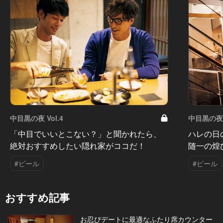
中目黒の夜 Vol.4
中目黒の夜 V
「中目でいいとこない？」と聞かれたら、
ハレの日
絶対おすすめしたい隠れ家がココだ！
随一の煌
#ビール
#ビール
おすすめ記事
お忍びデートに最適なふたり席カウンター