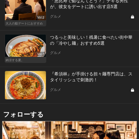
「恵比寿で鮨なんてどう？」デキる男性
が、彼女をデートに誘い出す店5選
グルメ
Vol.2
大人の鮨デートにおすすめ
つるっと美味しい！残暑に食べたい街中華
の「冷やし麺」おすすめ5選
グルメ
Vol.7
納涼する夏。
『希須林』が手掛ける担々麺専門店は、ス
タイリッシュで刺激的！
グルメ
フォローする