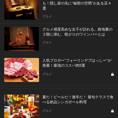
も！隠し扉の先に“秘密の空間”がある店４
選
グルメ
グルメ感度高めな女子が訪れる。路地裏の
２階に潜む、暗がりのワインバーとは
グルメ
人気ブロガー”フォーリンデブはっしー”が
推薦！最強のコスパ肉5選
グルメ
夏だ！ビールだ！激辛だ！ 最旬テラスで食
べる絶品シンガポール料理
グルメ