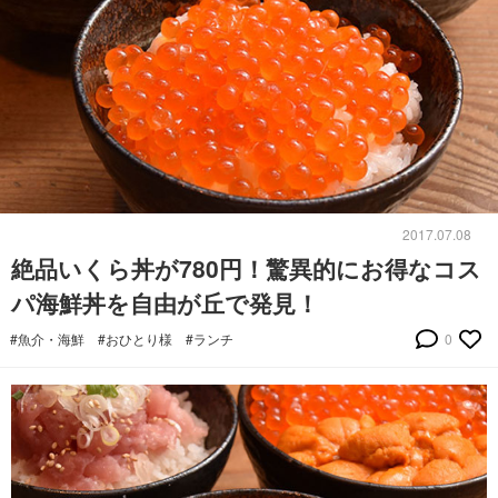
2017.07.08
絶品いくら丼が780円！驚異的にお得なコス
パ海鮮丼を自由が丘で発見！
#魚介・海鮮
#おひとり様
#ランチ
0