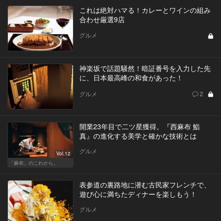
これは絶対ハマる！カレーとワインの組み
合わせ厳選9店
グルメ
神楽坂で話題騒然！暗証番号を入力した先
に、日本最高峰の和食があった！
グルメ
2
開業23年目で二ツ星獲得。『西麻布 鮨
真』の進化する美学と確かな技術とは
グルメ
Vol.12
「麻布」のこれから。
表参道の裏路地に潜む古民家フレンチで、
遊び心に満ちたディナーを楽しもう！
グルメ