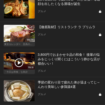
顔を出したくなる酒場が誕生
グルメ
【徹底取材】リストランテ ラ プリムラ
グルメ
Vol.14
東京カレンダー 至高の名店シリーズ
3,800円でおまかせ９品の和食！ 後輩の悩
みをじっくり聞くにはこういう静かな店が
都合いい！
Vol.8
グルメ
「今日は和食」な気分
季節の変わり目で疲れた体が温まってじ～
んわり美味しい参鶏湯4選
グルメ