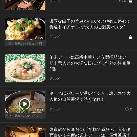
グルメ
4
濃厚な白子の旨みがパスタと絶妙に絡む！
食通もイチオシの“大人のご褒美パスタ”
グルメ
Vol.20
小宮山雄飛の本能のひと皿
年末デートに高級中華という選択肢はア
リ！恋人との大切な日にぴったりの注目店
2選
グルメ
食べればパワーが湧いてくる！恵比寿で大
人気の自然薯鍋で熱くなれ！
グルメ
2
Vol.8
冬は、鍋があるから許す
東京駅から30分の「船橋で昼飲み」がいま
面白い！今度の週末デートは、個性派店主