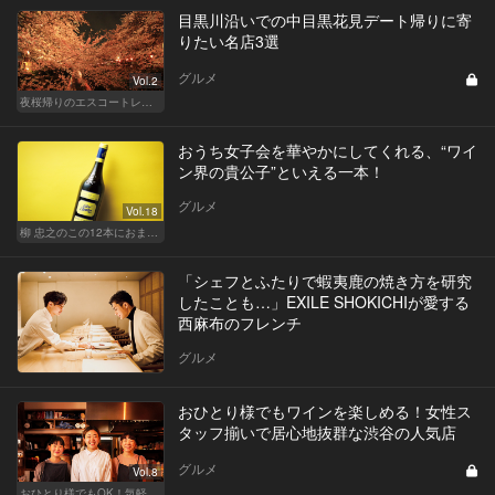
目黒川沿いでの中目黒花見デート帰りに寄
りたい名店3選
グルメ
Vol.2
夜桜帰りのエスコートレストラン
おうち女子会を華やかにしてくれる、“ワイ
ン界の貴公子”といえる一本！
グルメ
Vol.18
柳 忠之のこの12本におまかせ
「シェフとふたりで蝦夷鹿の焼き方を研究
したことも…」EXILE SHOKICHIが愛する
西麻布のフレンチ
グルメ
おひとり様でもワインを楽しめる！女性ス
タッフ揃いで居心地抜群な渋谷の人気店
グルメ
Vol.8
おひとり様でもOK！気軽に入りやすい東京の名店