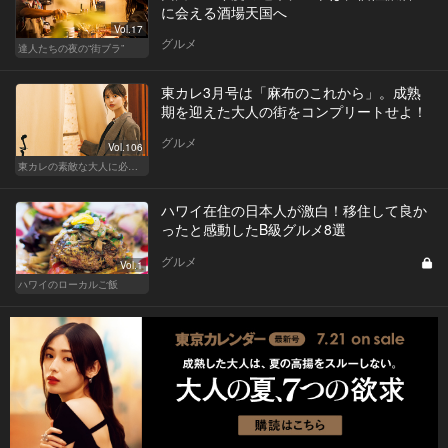
に会える酒場天国へ
Vol.17
グルメ
達人たちの夜の“街ブラ”
東カレ3月号は「麻布のこれから」。成熟
期を迎えた大人の街をコンプリートせよ！
グルメ
Vol.106
東カレの素敵な大人に必要なこと
ハワイ在住の日本人が激白！移住して良か
ったと感動したB級グルメ8選
グルメ
Vol.1
ハワイのローカルご飯