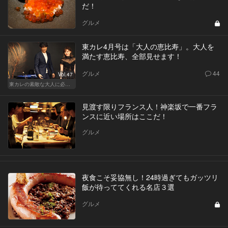
だ！
グルメ
東カレ4月号は「大人の恵比寿」。大人を
満たす恵比寿、全部見せます！
グルメ
44
Vol.47
東カレの素敵な大人に必要なこと
見渡す限りフランス人！神楽坂で一番フラ
ンスに近い場所はここだ！
グルメ
夜食こそ妥協無し！24時過ぎてもガッツリ
飯が待っててくれる名店３選
グルメ