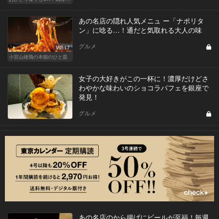
あの名店の隠れ人気メニュ ー「ナポリタ
ン」に唸る…！通だと気取れる大人の味
グルメ
Vol.17
小宮山雄飛の本能のひと皿
女子の大好きがこの一杯に！濃厚だけどさ
わやかな味わいのショコラパフェを銀座で
発見！
グルメ
あの名店のから揚げにビールが至福！毎週