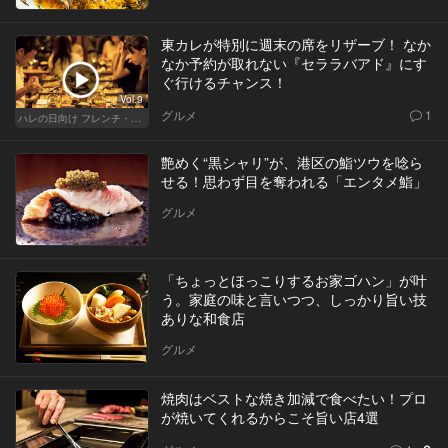
東カレが特別に週末の席をリザーブ！ なか
なか予約が取れない『セララバアド』にす
ぐ行けるチャンス！
Vol.9
グルメ
1
ハレの日向け フレンチ・高級店
艶めく“黒シャリ”が、港区の鮨ツウを唸ら
せる！思わず目を奪われる「エンタメ鮨」
グルメ
「ちょっとほっこりするお家ゴハン」が叶
う。家庭の味と言いつつ、しっかり旨い技
ありな和食店
グルメ
焼肉はベストな焼き加減で食べたい！プロ
が焼いてくれるからこそ旨い店4選