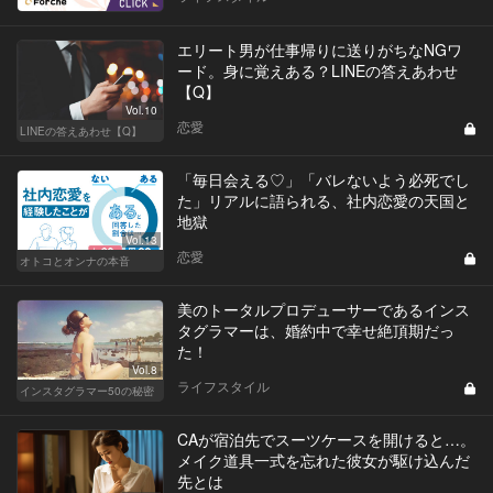
エリート男が仕事帰りに送りがちなNGワ
ード。身に覚えある？LINEの答えあわせ
【Q】
Vol.10
恋愛
LINEの答えあわせ【Q】
「毎日会える♡」「バレないよう必死でし
た」リアルに語られる、社内恋愛の天国と
地獄
Vol.13
恋愛
オトコとオンナの本音
美のトータルプロデューサーであるインス
タグラマーは、婚約中で幸せ絶頂期だっ
た！
Vol.8
ライフスタイル
インスタグラマー50の秘密
CAが宿泊先でスーツケースを開けると…。
メイク道具一式を忘れた彼女が駆け込んだ
先とは