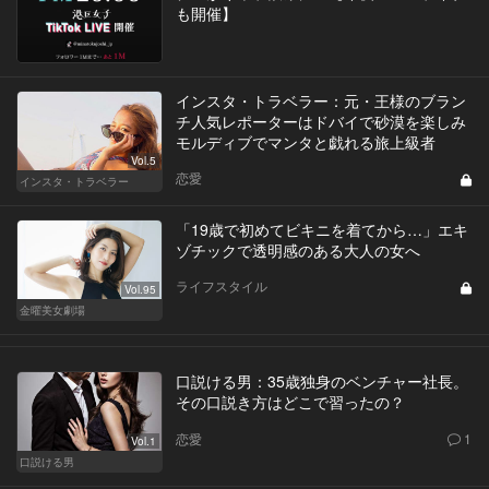
も開催】
インスタ・トラベラー：元・王様のブラン
チ人気レポーターはドバイで砂漠を楽しみ
モルディブでマンタと戯れる旅上級者
Vol.5
恋愛
インスタ・トラベラー
「19歳で初めてビキニを着てから…」エキ
ゾチックで透明感のある大人の女へ
ライフスタイル
Vol.95
金曜美女劇場
口説ける男：35歳独身のベンチャー社長。
その口説き方はどこで習ったの？
恋愛
1
Vol.1
口説ける男