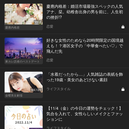
慶應内格差：婚活市場最強スペックの人気
アナ、栞。幼稚舎出身の男を前に、人生初
の挫折!?
Vol.2
恋愛
慶應内格差
好きな女性のためなら20時間限定の国境越
えも！？港区女子の「中華食べたい♡」で
飛んだ先
Vol.1
恋愛
東カレ読者のベストデート
「水着だったから…」人気雑誌の表紙を飾
った19歳・美女のあどけない素顔
ライフスタイル
Vol.121
金曜美女劇場
【11/4（金）の今日の運勢をチェック！】
気合を入れて、女性らしいメイクとファッ
ションに
ライフスタイル