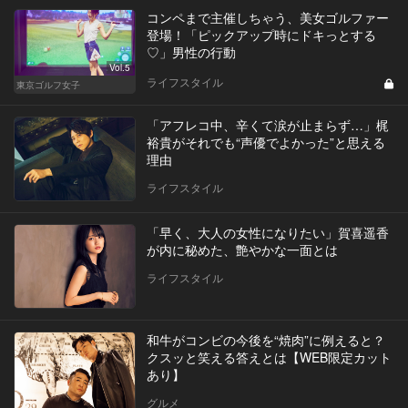
コンペまで主催しちゃう、美女ゴルファー
登場！「ピックアップ時にドキっとする
♡」男性の行動
Vol.5
ライフスタイル
東京ゴルフ女子
「アフレコ中、辛くて涙が止まらず…」梶
裕貴がそれでも“声優でよかった”と思える
理由
ライフスタイル
「早く、大人の女性になりたい」賀喜遥香
が内に秘めた、艶やかな一面とは
ライフスタイル
和牛がコンビの今後を“焼肉”に例えると？
クスッと笑える答えとは【WEB限定カット
あり】
グルメ