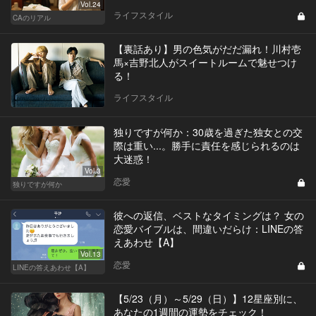
Vol.24
ライフスタイル
CAのリアル
【裏話あり】男の色気がだだ漏れ！川村壱
馬×吉野北人がスイートルームで魅せつけ
る！
ライフスタイル
独りですが何か：30歳を過ぎた独女との交
際は重い...。勝手に責任を感じられるのは
大迷惑！
Vol.3
恋愛
独りですが何か
彼への返信、ベストなタイミングは？ 女の
恋愛バイブルは、間違いだらけ：LINEの答
えあわせ【A】
Vol.13
恋愛
LINEの答えあわせ【A】
【5/23（月）～5/29（日）】12星座別に、
あなたの1週間の運勢をチェック！