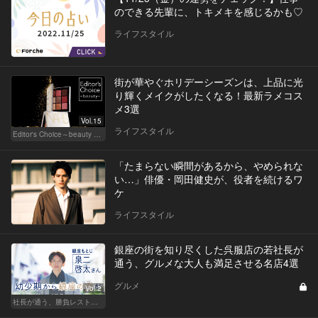
のできる先輩に、トキメキを感じるかも♡
ライフスタイル
街が華やぐホリデーシーズンは、上品に光
り輝くメイクがしたくなる！最新ラメコス
メ3選
Vol.15
ライフスタイル
Editor's Choice～beauty & wellness～
「たまらない瞬間があるから、やめられな
い…」俳優・岡田健史が、役者を続けるワ
ケ
ライフスタイル
銀座の街を知り尽くした呉服店の若社長が
通う、グルメな大人も満足させる名店4選
グルメ
Vol.2
社長が通う、勝負レストラン