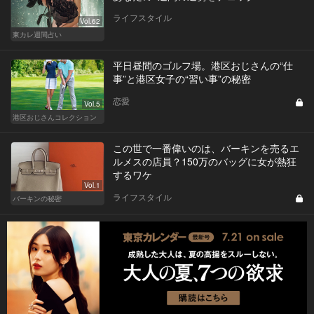
ライフスタイル
Vol.62
東カレ週間占い
平日昼間のゴルフ場。港区おじさんの“仕
事”と港区女子の“習い事”の秘密
恋愛
Vol.5
港区おじさんコレクション
この世で一番偉いのは、バーキンを売るエ
ルメスの店員？150万のバッグに女が熱狂
するワケ
Vol.1
ライフスタイル
バーキンの秘密