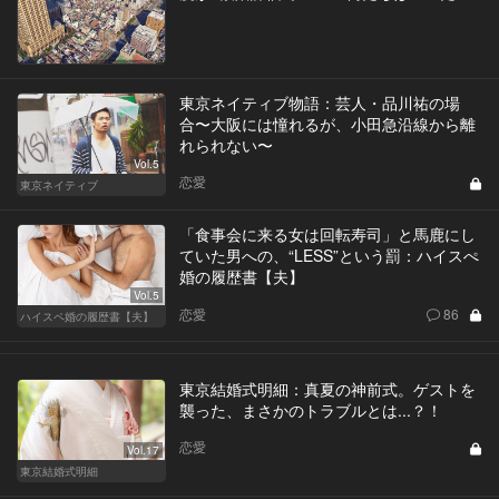
東京ネイティブ物語：芸人・品川祐の場
合〜大阪には憧れるが、小田急沿線から離
れられない〜
Vol.5
恋愛
東京ネイティブ
「食事会に来る女は回転寿司」と馬鹿にし
ていた男への、“LESS”という罰：ハイスぺ
婚の履歴書【夫】
Vol.5
恋愛
86
ハイスペ婚の履歴書【夫】
東京結婚式明細：真夏の神前式。ゲストを
襲った、まさかのトラブルとは...？！
恋愛
Vol.17
東京結婚式明細