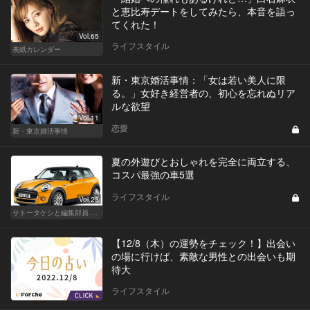
と恵比寿デートをしてみたら、本音を語っ
てくれた！
Vol.65
ライフスタイル
表紙カレンダー
新・東京婚活事情：「女は若い美人に限
る。」女好き経営者の、初心を忘れぬリア
ルな欲望
Vol.11
恋愛
新・東京婚活事情
夏の外遊びとおしゃれを完全に両立する、
コスパ最強の車5選
ライフスタイル
Vol.23
サトータケシと編集部員 船山の"CAR GENTSへの道"
【12/8（木）の運勢をチェック！】出会い
の場に行けば、素敵な男性との出会いも期
待大
ライフスタイル