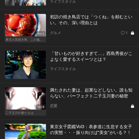
ライフスタイル
初訪の焼き鳥店では「つくね」を頼むとい
い。その、深い理由とは
グルメ
1
Vol.5
東京人気焼き鳥 この逸品を食べに行きたい
「甘いものが好きすぎて…」西島秀俊がこ
よなく愛するスイーツとは？
ライフスタイル
満たされた妻は、起業などしない。誰も知
らない、パーフェクト二子玉川妻の秘密
恋愛
Vol.9
二子玉川の妻たちは
東京女子図鑑Vol3：表参道に生息する女子
の実態・・・振り向けば"美女”がいる？！