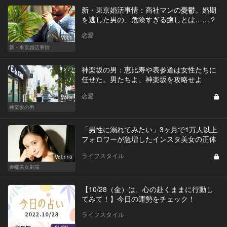
新・東京婚活事情：商社マンの憂鬱。婚期
を逃した男の、危険すぎる癒しとは……？
恋愛
Vol.1
新・東京婚活事情
神楽坂の男：恵比寿や表参道は女性たちに
任せた。男たちよ、神楽坂を攻略せよ
恋愛
Vol.3
神楽坂の男
「男性に溺れてみたい」3ヶ月で1万人以上
フォロワーが急増したインスタ美女の正体
ライフスタイル
Vol.110
金曜美女劇場
【10/28（金）は、心の赴くままに行動し
てみて！】今日の運勢をチェック！
ライフスタイル