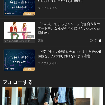
りにならずに平常心を心掛けて
ライフスタイル
「この人、ちょっとムリ…」付き合う前の
デート中、女性が今すぐ帰りたいと思った
理由5つ
Vol.3
恋愛
17
女たちの本音 ～Goodデート／Badデート～
【4/7（金）の運勢をチェック！】自分の価
値観を、人に押し付けないよう注意！
ライフスタイル
フォローする