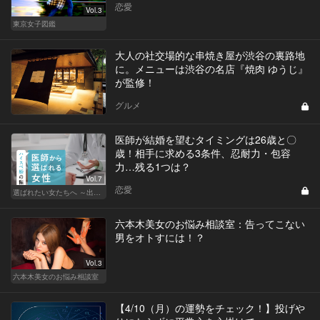
恋愛
Vol.3
東京女子図鑑
大人の社交場的な串焼き屋が渋谷の裏路地
に。メニューは渋谷の名店『焼肉 ゆうじ』
が監修！
グルメ
医師が結婚を望むタイミングは26歳と〇
歳！相手に求める3条件、忍耐力・包容
力…残る1つは？
Vol.7
恋愛
選ばれたい女たちへ ～出会いから結婚まで～
六本木美女のお悩み相談室：告ってこない
男をオトすには！？
Vol.3
六本木美女のお悩み相談室
【4/10（月）の運勢をチェック！】投げや