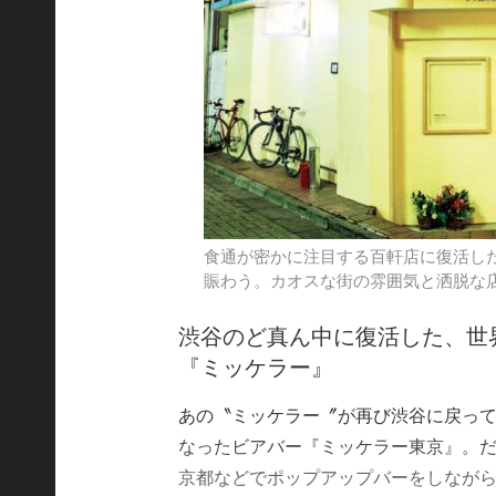
食通が密かに注目する百軒店に復活し
賑わう。カオスな街の雰囲気と洒脱な
渋谷のど真ん中に復活した、世
『ミッケラー』
あの〝ミッケラー〞が再び渋谷に戻って
なったビアバー『ミッケラー東京』。
京都などでポップアップバーをしながら