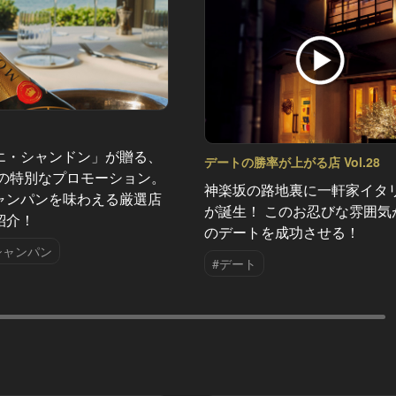
エ・シャンドン」が贈る、
デートの勝率が上がる店 Vol.28
夏の特別なプロモーション。
神楽坂の路地裏に一軒家イタ
ャンパンを味わえる厳選店
が誕生！ このお忍びな雰囲気
紹介！
のデートを成功させる！
シャンパン
#デート