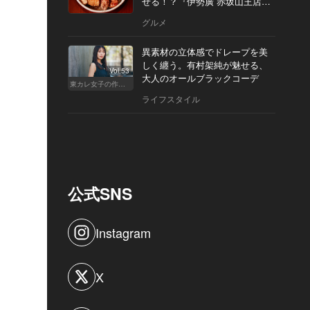
せる！？『伊勢廣 赤坂山王店』
へ
グルメ
異素材の立体感でドレープを美
しく纏う。有村架純が魅せる、
Vol.53
大人のオールブラックコーデ
東カレ女子の作り方
ライフスタイル
公式SNS
Instagram
X