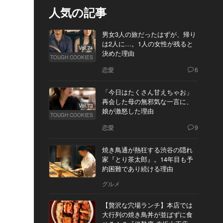
人気の記事
男女3人の旅だったはずが、帰り
は2人に…。1人の女性が残ると
Vol.74
決めた理由
TOUGH COOKIES
恋愛
6
「今日はたくさん甘えちゃお」
再会した母の無邪気な一言に、
Vol.73
娘が激怒した理由
TOUGH COOKIES
恋愛
9
焼き鳥通が熱狂する渋谷の隠れ
家『とり茶太郎』。14年目も予
約困難であり続ける理由
グルメ
【贅沢な穴場ランチ】本店では
大行列の焼き鳥丼が並ばずに食