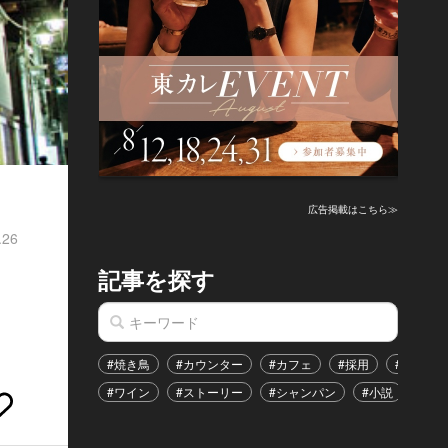
広告掲載はこちら≫
.26
記事を探す
#焼き鳥
#カウンター
#カフェ
#採用
#恋愛
#ワイン
#ストーリー
#シャンパン
#小説
#イ