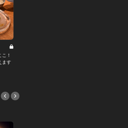
大人が楽しめる渋谷案内 Vol.13
大人が楽し
ここ！
渋谷でムードたっぷりの和食デート
恵比寿
えます
なら円山町へ！しっぽりできる名店
を遂げ
4選
選！
#和食
#バル