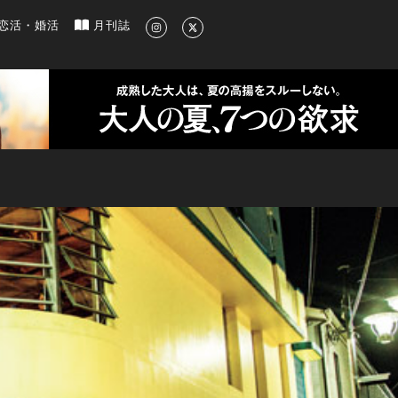
新のグルメ、洗練されたライフスタイル情報
恋活・婚活
月刊誌