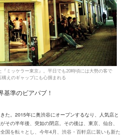
た『ミッケラー東京』。平日でも20時頃には大勢の客で
店構えのギャップにも心掴まれる
界基準のビアパブ！
きた。2015年に奥渋谷にオープンするなり、人気店と
だがその半年後、突如の閉店。その後は、東京、仙台、
全国を転々とし、今年4月、渋谷・百軒店に装いも新た