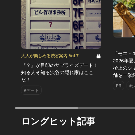
「モエ・
大人が楽しめる渋谷案内 Vol.7
2026年
『？』が目印のサプライズデート！
極上のシ
知る人ぞ知る渋谷の隠れ家はここ
舗を一挙
だ！
PR
#
#デート
ロングヒット記事