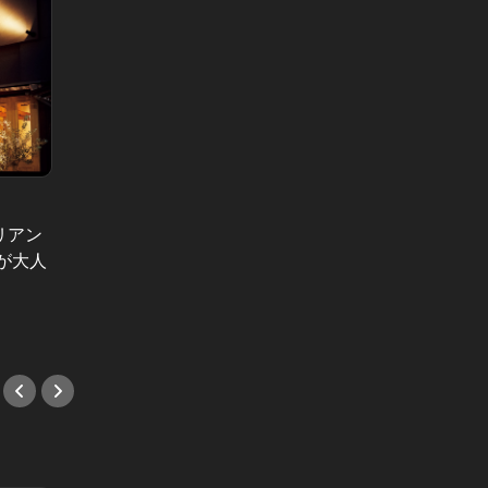
柳 忠之の
藤崎聡子の たまに飲むなら、こんな泡
Vol.3
リアン
年末に
シャンパンだからフルートグラス、
が大人
ュを手
という時代は終わりました
が目を
#シャンパン
#ワイ