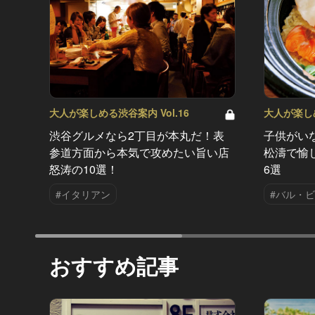
大人が楽しめる渋谷案内 Vol.16
大人が楽しめ
渋谷グルメなら2丁目が本丸だ！表
子供がい
参道方面から本気で攻めたい旨い店
松濤で愉
怒涛の10選！
6選
#イタリアン
#バル・
おすすめ記事