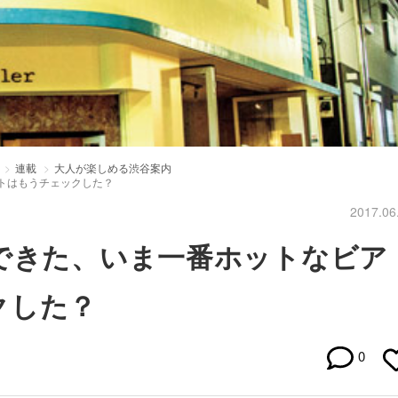
連載
大人が楽しめる渋谷案内
トはもうチェックした？
2017.06
できた、いま一番ホットなビア
クした？
0