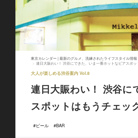
東京カレンダー | 最新のグルメ、洗練されたライフスタイル情報
連日大賑わい！ 渋谷にできた、いま一番ホットなビアスポッ
大人が楽しめる渋谷案内 Vol.8
連日大賑わい！ 渋谷に
スポットはもうチェッ
#ビール
#BAR