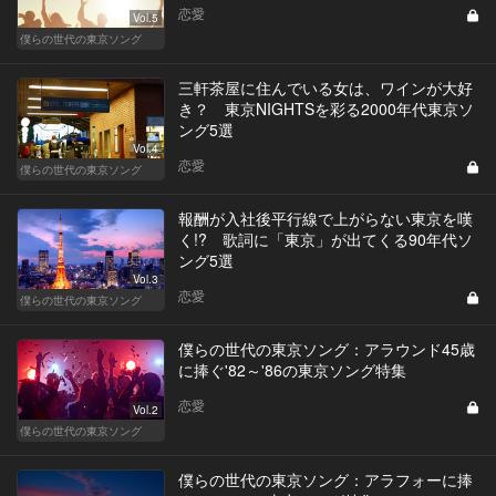
恋愛
Vol.5
僕らの世代の東京ソング
三軒茶屋に住んでいる女は、ワインが大好
き？ 東京NIGHTSを彩る2000年代東京ソ
ング5選
Vol.4
恋愛
僕らの世代の東京ソング
報酬が入社後平行線で上がらない東京を嘆
く!? 歌詞に「東京」が出てくる90年代ソ
ング5選
Vol.3
恋愛
僕らの世代の東京ソング
僕らの世代の東京ソング：アラウンド45歳
に捧ぐ'82～'86の東京ソング特集
恋愛
Vol.2
僕らの世代の東京ソング
僕らの世代の東京ソング：アラフォーに捧