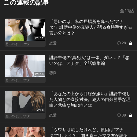
この連載の記事
全11話
「悪いのは、私の居場所を奪った“アナ
タ”」誹謗中傷の真犯人が語る身勝手すぎる
言い分とは？
Vol.11
恋愛
28
悪いのは、アナタ
誹謗中傷の“真犯人”は一体、ダレ…？「悪
いのは、アナタ」全話総集編
恋愛
Vol.10
悪いのは、アナタ
「あなたの上から目線が嫌い」誹謗中傷し
た人物との直接対決。犯人の自分勝手な理
由と悲痛な胸の内とは
Vol.9
恋愛
38
悪いのは、アナタ
「ウワサは流したけれど、原因は“アナ
タ”でしょう？」開き直ったママ友が語る、