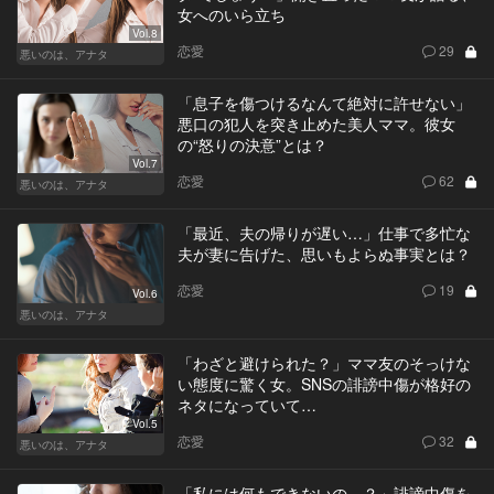
女へのいら立ち
Vol.8
恋愛
29
悪いのは、アナタ
「息子を傷つけるなんて絶対に許せない」
悪口の犯人を突き止めた美人ママ。彼女
の“怒りの決意”とは？
Vol.7
恋愛
62
悪いのは、アナタ
「最近、夫の帰りが遅い…」仕事で多忙な
夫が妻に告げた、思いもよらぬ事実とは？
恋愛
19
Vol.6
悪いのは、アナタ
「わざと避けられた？」ママ友のそっけな
い態度に驚く女。SNSの誹謗中傷が格好の
ネタになっていて…
Vol.5
恋愛
32
悪いのは、アナタ
「私には何もできないの…？」誹謗中傷を