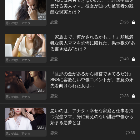
受ける美人ママ。彼女が知った被害者の残
酷な現実とは？
Vol.4
恋愛
26
悪いのは、アナタ
「家族まで、何かされるかも…！」順風満
帆な美人ママを恐怖に陥れた、掲示板の“あ
る書き込み”とは？
Vol.3
恋愛
49
悪いのは、アナタ
『旦那の金があるから経営できてるだけ』
SNSに容赦ない中傷コメントが。悪意の矛
先を向けられた女は…
Vol.2
恋愛
38
悪いのは、アナタ
悪いのは、アナタ：幸せな家庭と仕事を持
つ完璧ママ。身に覚えのない誹謗中傷から
始まる悪夢とは
Vol.1
恋愛
35
悪いのは、アナタ