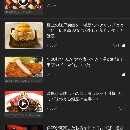
グルメ
Vol.8
本当に使える絶品鮨
極上の江戸前鮨を、斬新なペアリングとと
もに！広尾商店街に誕生した新店が早くも
話題
グルメ
1
年80軒“とんかつ“を食べてきた男の結論！
東京の10～4位はココだ
グルメ
Vol.2
2015年のとんかつベスト10を発表！
濃厚な美味しさのコク深カレー！牡蠣づく
しが味わえる銀座の名店へ！
グルメ
7
Vol.2
ヘビーローテンションするカレー
個室が充実したお店を知っておけば、急な