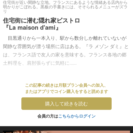
住宅街が近い閑静な立地。フランスにあるような情緒ある店内から
明かりがこぼれる。黒板の手書きには、そそられるメニューがズラ
リ
住宅街に潜む隠れ家ビストロ
『La maison d'ami』
目黒通りから一本入り、駅から数分しか離れていないが
閑静な雰囲気が漂う場所に店はある。『ラ メゾン ダミ』と
は、フランス語で友人の家を意味する。フランス各地の郷
土料理を、肩肘張らずに気軽に......
この記事の続きは月額プラン会員への加入、
またはアプリでコイン購入をすると読めます
購入して続きを読む
会員の方は
こちらからログイン