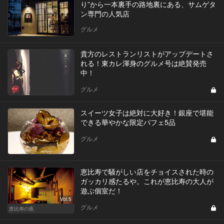
り”から一本裏手の路地裏にある、サムゲタ
ン専門の人気店
グルメ
貴方のレストランリストがアップデートさ
れる！東カレ渾身のグルメ号は絶賛発売
中！
グルメ
スイーツ女子は絶対に大好き！銀座で堪能
できる華やかな限定パフェ5品
グルメ
恵比寿で騒がしい店をチョイスされた時の
ガッカリ感たるや。これが恵比寿の大人が
遊ぶ個室だ！
Vol.5
グルメ
恵比寿の夜