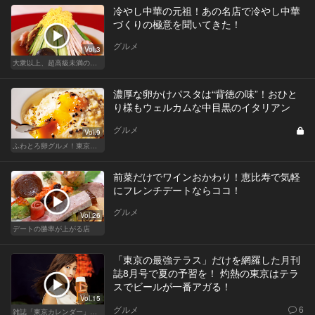
冷やし中華の元祖！あの名店で冷やし中華
づくりの極意を聞いてきた！
グルメ
Vol.3
大衆以上、超高級未満の絶品中華
濃厚な卵かけパスタは“背徳の味”！おひと
り様もウェルカムな中目黒のイタリアン
グルメ
Vol.9
ふわとろ卵グルメ！東京で外せない人気店
前菜だけでワインおかわり！恵比寿で気軽
にフレンチデートならココ！
グルメ
Vol.26
デートの勝率が上がる店
「東京の最強テラス」だけを網羅した月刊
誌8月号で夏の予習を！ 灼熱の東京はテラ
スでビールが一番アガる！
Vol.15
グルメ
6
雑誌「東京カレンダー」特集