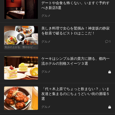
デートや会食も怖くない。いますぐ予約す
べき新店5選
グルメ
美しき料理で女心を鷲掴み！神楽坂の静寂
を歓喜で破るビストロはここだ！
グルメ
1
Vol.3
気分の上がる、艶やかビストロ
ケーキはシンプル派の貴方に贈る、都内一
流ホテルの別格スイーツ３選
グルメ
「代々木上原でちょっと飲まない？」いま
友達と集まるのにちょうどいい街の酒場５
選
グルメ