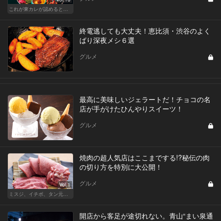
これが東カレが認めるとっておきの和食店
終電逃しても大丈夫！恵比須・渋谷のよく
ばり深夜メシ６選
グルメ
最高に美味しいジェラートだ！チョコの名
店が手がけたひんやりスイーツ！
グルメ
焼肉の超人気店はここまでする!?秘伝の肉
の切り方を特別に大公開！
グルメ
Vol.1
ミスジ、イチボ、タン元…焼肉は好きな部位で店を選ぶべし！
開店から客足が途切れない。青山“まい泉通