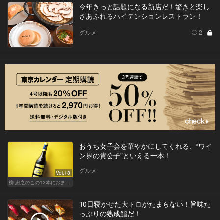
今年きっと話題になる新店だ！驚きと楽し
さあふれるハイテンションレストラン！
グルメ
2
おうち女子会を華やかにしてくれる、“ワイ
ン界の貴公子”といえる一本！
グルメ
Vol.18
柳 忠之のこの12本におまかせ
10日寝かせた大トロがたまらない！旨味た
っぷりの熟成鮨だ！