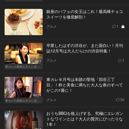
銀座のパフェの女王はこれ！最高峰チョコ
スイーツを徹底解剖！
グルメ
1
卒業したはずの渋谷が、また面白い！月刊
誌12月号は大人だらけの渋谷特集！
グルメ
1
Vol.7
東カレの素敵な大人に必要なこと
東カレ８月号は未踏の聖地「四谷三丁
目」！粋と美食に満ちた大人な夜のすべて
がこの1冊に！
Vol.75
グルメ
30
東カレの素敵な大人に必要なこと
おうちBBQを格上げする、究極にエレガン
トなワインとは？大人の贅沢にぴったりな
1本！
Vol.7