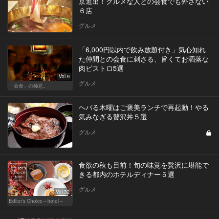
京進出！グルメな人との会食でも外さない
６店
グルメ
「6,000円以内で飲み放題付き」気心知れ
た仲間との会食に刺さる、旨くてお洒落な
肉ビストロ5選
Vol.9
グルメ
「会食」の極意。
ヘバる木曜はご褒美ランチで再起動！やる
気みなぎる贅沢丼５選
グルメ
食欲の秋も目前！旬の味覚を贅沢に堪能で
きる都内のホテルディナー５選
グルメ
Vol.32
Editor's Choice～hotel～