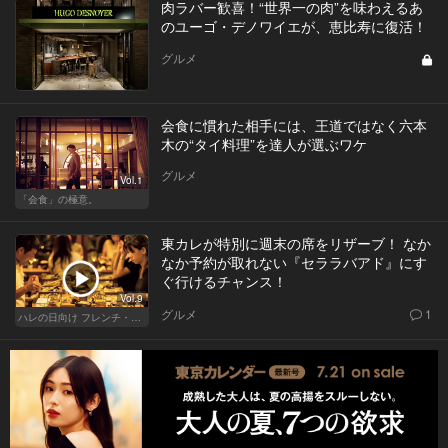
肉ラバー歓喜！“世界一の肉”を味わえるあ
のユーゴ・デノワイエが、恵比寿に復活！
グルメ
会食に慣れた相手には、王道ではなく六本
木の“タイ料理”を達人が選ぶワケ
グルメ
Vol.1
「会食」の極意。
東カレが特別に週末の席をリザーブ！ なか
なか予約が取れない『セララバアド』にす
ぐ行けるチャンス！
Vol.9
グルメ
1
ハレの日向け フレンチ・高級店