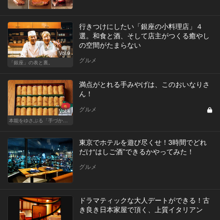
行きつけにしたい「銀座の小料理店」４
選。和食と酒、そして店主がつくる癒やし
の空間がたまらない
Vol.9
グルメ
「銀座」の表と裏。
満点がとれる手みやげは、このおいなりさ
ん！
グルメ
Vol.4
本能をゆさぶる「手づかみフード」のススメ！
東京でホテルを遊び尽くせ！3時間でどれ
だけ“はしご酒”できるかやってみた！
グルメ
ドラマティックな大人デートができる！古
き良き日本家屋で頂く、上質イタリアン