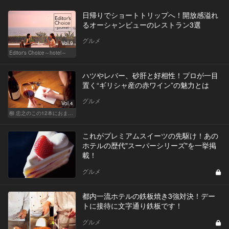
日帰りでショートトリップへ！開放感溢れ
るオーシャンビューのレストラン3選
グルメ
Vol.9
Editor's Choice～hotel～
ハツやレバー、砂肝と好相性！プロが一目
置く“ギリシャ産の赤ワイン”の魅力とは
グルメ
Vol.4
柳 忠之のこの12本におまかせ
これがプレミアムスイーツの先駆け！あの
ホテルの歴代"スーパーシリーズ"を一挙掲
載！
グルメ
都内一流ホテルの鉄板焼き3強対決！デー
トに接待に文字通り鉄板です！
グルメ