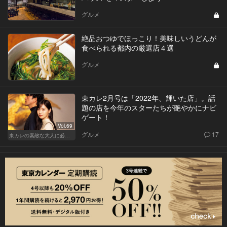
グルメ
絶品おつゆでほっこり！美味しいうどんが
食べられる都内の厳選店４選
グルメ
東カレ2月号は「2022年、輝いた店」。話
題の店を今年のスターたちが艶やかにナビ
ゲート！
Vol.69
グルメ
17
東カレの素敵な大人に必要なこと