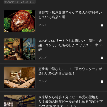
柳 忠之のこの12本におまかせ
西麻布・広尾界隈でイケてる人が普段使い
している名店９選
グルメ
丸の内のエリートたちに聞いた！商社・金
融・コンサルたちの行きつけリスト一挙36
軒
グルメ
恵比寿で鮨ならここ！「裏カウンター」が
楽しい粋な新店が誕生！
グルメ
東京駅から徒歩１分にビール党の聖地あ
り！最強の国産ビールが愉しめる”夢のビア
ハウス“をマスターしよう