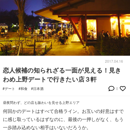
2017.04.16
恋人候補の知られざる一面が見える！見き
わめ上野デートで行きたい店３軒
#デート
#和食
#日本酒
0
昼夜問わず、どの店も賑わいを見せる上野エリア
何回かのデートはすべて合格ライン。お互いの好意はすで
に感じ取っているはずなのに、最後の一押しがなく、もう
一歩踏み込めない相手はいないだろうか。