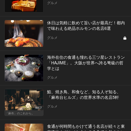
グルメ
休日は気軽に飲めて旨い店が最高だ！都内
で味わえる絶品ホルモンの名店6選
グルメ
海外在住の食通も憧れる三ツ星レストラン
「HAJIME」。大阪が世界へ誇る弩級の哲
学とは
グルメ
鮨、焼き鳥、和食など、知る人ぞ知る、
「麻布台ヒルズ」の世界水準の名店5軒
グルメ
Vol.7
「麻布」のこれから。
食通が何時間もかけて通う名店が続々と東