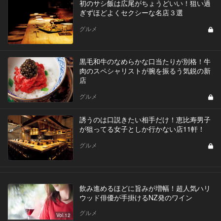
初のサシ飯は広尾がちょうどいい！狙い過
ぎずほどよくセクシーな名店３選
グルメ
黒毛和牛のなめらかな口当たりが別格！牛
肉のスペシャリストが腕を振るう気鋭の新
店
グルメ
誘うのは口説きたい相手だけ！恵比寿男子
が狙ってる女子としか行かない店11軒！
グルメ
飲み進めるほどに旨みが増幅！超人気ハリ
ウッド俳優が手掛けるNZ発のワイン
グルメ
Vol.12