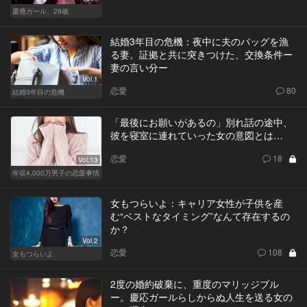
慶應ガール、29歳
結婚3年目の危機：夜中に夫のバッグを漁
る妻。証拠と共に突きつけた、交換条件ー
妻の言い分ー
Vol.1
恋愛
80
結婚3年目の危機
「最後にお願いがあるの」別れ話の途中、
彼を寝室に連れていった女の意図とは…
恋愛
18
Vol.13
年収4,000万男子の恋愛事情
女もつらいよ：キャリア女性が子供を産
む“ベストなタイミング”なんて存在するの
か？
Vol.2
恋愛
108
女もつらいよ
2度の婚約破棄に、重度のマリッジブル
ー。慶応ガールらしからぬ人生を送る女の