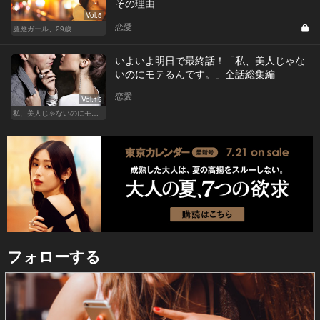
その理由
Vol.5
恋愛
慶應ガール、29歳
いよいよ明日で最終話！「私、美人じゃな
いのにモテるんです。」全話総集編
恋愛
Vol.15
私、美人じゃないのにモテるんです。
フォローする