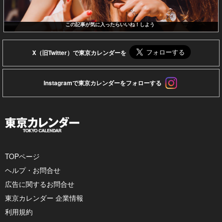
この記事が気に入ったらいいね！しよう
X（旧Twitter）で東京カレンダーを
Instagramで東京カレンダーをフォローする
TOPページ
ヘルプ・お問合せ
広告に関するお問合せ
東京カレンダー 企業情報
利用規約