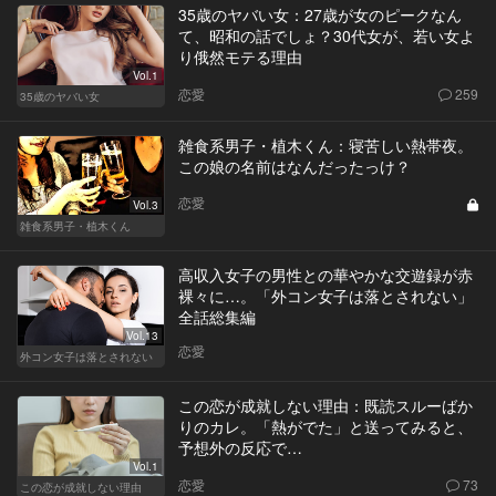
35歳のヤバい女：27歳が女のピークなん
て、昭和の話でしょ？30代女が、若い女よ
り俄然モテる理由
Vol.1
恋愛
259
35歳のヤバい女
雑食系男子・植木くん：寝苦しい熱帯夜。
この娘の名前はなんだったっけ？
恋愛
Vol.3
雑食系男子・植木くん
高収入女子の男性との華やかな交遊録が赤
裸々に…。「外コン女子は落とされない」
全話総集編
Vol.13
恋愛
外コン女子は落とされない
この恋が成就しない理由：既読スルーばか
りのカレ。「熱がでた」と送ってみると、
予想外の反応で…
Vol.1
恋愛
73
この恋が成就しない理由