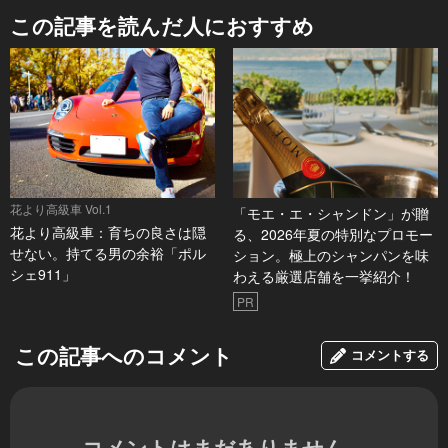
この記事を読んだ人におすすめ
花より高級車 Vol.1
「モエ・エ・シャンドン」が贈
花より高級車：育ちの良さは隠
る、2026年夏の特別なプロモー
せない。持てる男の余裕「ポル
ション。極上のシャンパンを味
シェ911」
わえる厳選店舗を一挙紹介！
PR
この記事へのコメント
コメントする
コメントはまだありません。