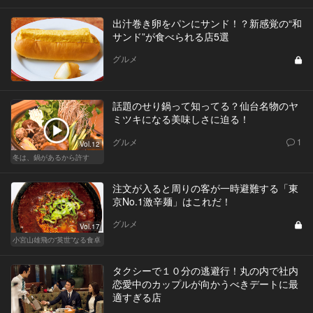
出汁巻き卵をパンにサンド！？新感覚の“和
サンド”が食べられる店5選
グルメ
話題のせり鍋って知ってる？仙台名物のヤ
ミツキになる美味しさに迫る！
グルメ
1
Vol.12
冬は、鍋があるから許す
注文が入ると周りの客が一時避難する「東
京No.1激辛麺」はこれだ！
グルメ
Vol.17
小宮山雄飛の“英世”なる食卓
タクシーで１０分の逃避行！丸の内で社内
恋愛中のカップルが向かうべきデートに最
適すぎる店