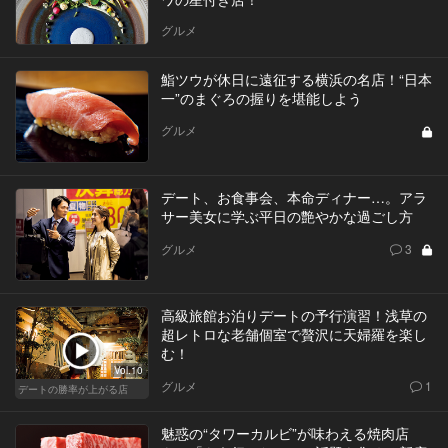
グルメ
鮨ツウが休日に遠征する横浜の名店！“日本
一”のまぐろの握りを堪能しよう
グルメ
デート、お食事会、本命ディナー…。アラ
サー美女に学ぶ平日の艶やかな過ごし方
グルメ
3
高級旅館お泊りデートの予行演習！浅草の
超レトロな老舗個室で贅沢に天婦羅を楽し
む！
Vol.10
グルメ
1
デートの勝率が上がる店
魅惑の“タワーカルビ”が味わえる焼肉店