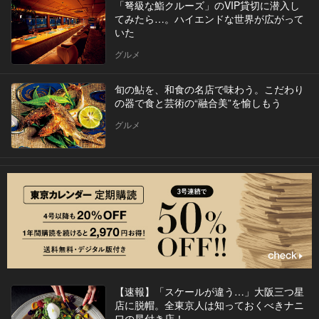
「弩級な鮨クルーズ」のVIP貸切に潜入し
てみたら…。ハイエンドな世界が広がって
いた
グルメ
旬の鮎を、和食の名店で味わう。こだわり
の器で食と芸術の“融合美”を愉しもう
グルメ
【速報】「スケールが違う…」大阪三つ星
店に脱帽。全東京人は知っておくべきナニ
ワの星付き店！