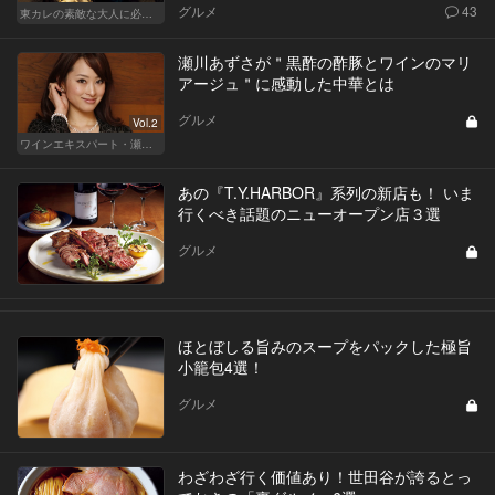
グルメ
43
東カレの素敵な大人に必要なこと
瀬川あずさが＂黒酢の酢豚とワインのマリ
アージュ＂に感動した中華とは
グルメ
Vol.2
ワインエキスパート・瀬川あずさの マリアージュを楽しむレストラン
あの『T.Y.HARBOR』系列の新店も！ いま
行くべき話題のニューオープン店３選
グルメ
ほとぼしる旨みのスープをパックした極旨
小籠包4選！
グルメ
わざわざ行く価値あり！世田谷が誇るとっ