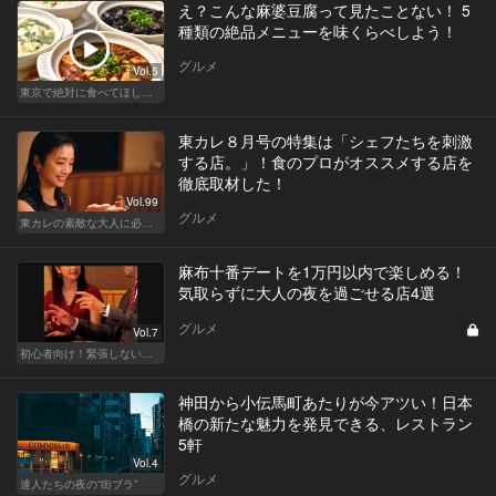
え？こんな麻婆豆腐って見たことない！ 5
種類の絶品メニューを味くらべしよう！
グルメ
Vol.5
東京で絶対に食べてほしい麻婆豆腐！痺れる辛さがクセになる
東カレ８月号の特集は「シェフたちを刺激
する店。」！食のプロがオススメする店を
徹底取材した！
Vol.99
グルメ
東カレの素敵な大人に必要なこと
麻布十番デートを1万円以内で楽しめる！
気取らずに大人の夜を過ごせる店4選
グルメ
Vol.7
初心者向け！緊張しない東京デートプラン
神田から小伝馬町あたりが今アツい！日本
橋の新たな魅力を発見できる、レストラン
5軒
Vol.4
グルメ
達人たちの夜の“街ブラ”