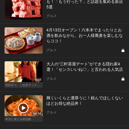
も！「もう行った？」と話題を集める新店
5選
グルメ
4月13日オープン！六本木でまったりとお
酒を飲みながら、お一人様蕎麦を楽しむな
らココ！
グルメ
大人の“三軒茶屋デート”ができる隠れ家4
選！「センスいいね♡」と言われる人気店
グルメ
Vol.6
世田谷で、ご近所ディナーを楽しもう！
輝くいくらと濃厚うに！頼んでほしくない
ほどお得な絶品丼！
グルメ
Vol.10
本当に使える絶品鮨