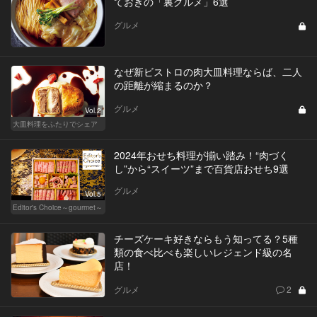
ておきの「裏グルメ」6選
グルメ
なぜ新ビストロの肉大皿料理ならば、二人
の距離が縮まるのか？
グルメ
Vol.2
大皿料理をふたりでシェア
2024年おせち料理が揃い踏み！“肉づく
し”から“スイーツ”まで百貨店おせち9選
グルメ
Vol.5
Editor's Choice～gourmet～
チーズケーキ好きならもう知ってる？5種
類の食べ比べも楽しいレジェンド級の名
店！
グルメ
2