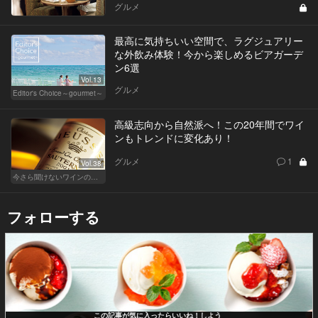
グルメ
最高に気持ちいい空間で、ラグジュアリー
な外飲み体験！今から楽しめるビアガーデ
ン6選
Vol.13
グルメ
Editor's Choice～gourmet～
高級志向から自然派へ！この20年間でワイ
ンもトレンドに変化あり！
グルメ
1
Vol.38
今さら聞けないワインの基礎知識
フォローする
この記事が気に入ったらいいね！しよう